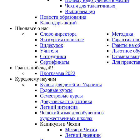
Почему надо учиться в Чехии
Чехия для талантливых
Выбираем вуз
Новости образования
Календарь акций
Школа
всё о нас
Слово директора
Методика
Экскурсия по школе
Гарантия по
Видеоурок
Гранты на о
Учителя
Льготное об
Сотрудники
Отзывы вып
Сертификаты
Для предста
Гранты
побеждай!
Программа 2022
Курсы
чему научим
Курсы для детей из Украины
Годовые курсы
Семестровые курсы
Довузовская подготовка
Летний интенсив
Чешский язык для обучения в
художественных школах
Каникулы в Чехии
Месяц в Чехии
Летний дневник