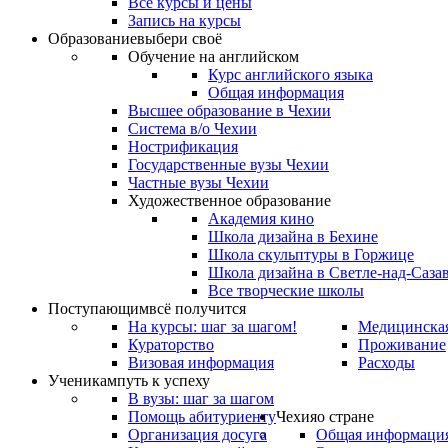
Все курсы и цены
Запись на курсы
Образование
выбери своё
Обучение на английском
Курс английского языка
Общая информация
Высшее образование в Чехии
Система в/о Чехии
Нострификация
Государственные вузы Чехии
Частные вузы Чехии
Художественное образование
Академия кино
Школа дизайна в Бехине
Школа скульптуры в Горжице
Школа дизайна в Светле-над-Саза
Все творческие школы
Поступающим
всё получится
На курсы: шаг за шагом!
Медицинская
Кураторство
Проживание
Визовая информация
Расходы
Ученикам
путь к успеху
В вузы: шаг за шагом
Помощь абитуриенту
Чехия
о стране
Организация досуга
Общая информаци