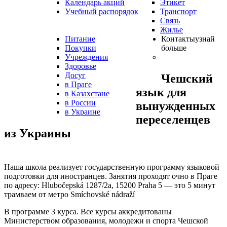
Календарь акций
Этикет
Учебный распорядок
Транспорт
Связь
Жилье
Питание
Контакты
узнай
Покупки
больше
Учреждения
Здоровье
Досуг
Чешский
в Праге
язык для
в Казахстане
в России
вынужденных
в Украине
переселенцев
из Украины
Наша школа реализует государственную программу языковой
подготовки для иностранцев. Занятия проходят очно в Праге
по адресу: Hlubočepská 1287/2a, 15200 Praha 5 — это 5 минут
трамваем от метро Smíchovské nádraží
В программе 3 курса. Все курсы аккредитованы
Министерством образования, молодежи и спорта Чешской