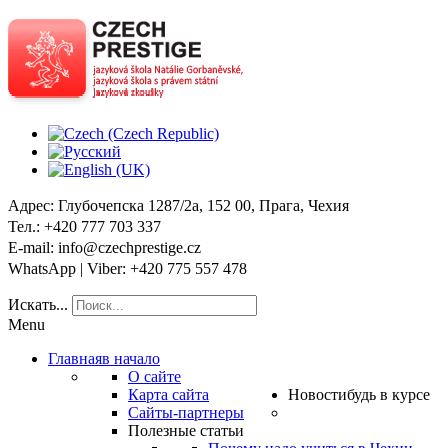
Адрес
: Глубочепска 1287/2a, 152 00, Прага, Чехия
Тел
.: +420 777 703 337
E-mail
: info@czechprestige.cz
WhatsApp | Viber
: +420 775 557 478
Искать...
Menu
Главная
в начало
О сайте
Карта сайта
Новости
будь в курсе
Сайты-партнеры
Полезные статьи