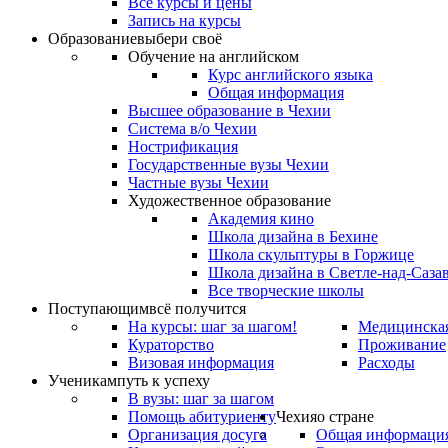
Все курсы и цены
Запись на курсы
Образование
выбери своё
Обучение на английском
Курс английского языка
Общая информация
Высшее образование в Чехии
Система в/о Чехии
Нострификация
Государственные вузы Чехии
Частные вузы Чехии
Художественное образование
Академия кино
Школа дизайна в Бехине
Школа скульптуры в Горжице
Школа дизайна в Светле-над-Саза
Все творческие школы
Поступающим
всё получится
На курсы: шаг за шагом!
Медицинская
Кураторство
Проживание
Визовая информация
Расходы
Ученикам
путь к успеху
В вузы: шаг за шагом
Помощь абитуриенту
Чехия
о стране
Организация досуга
Общая информаци