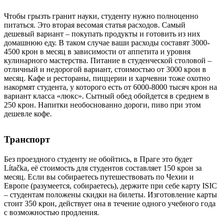
Чтобы грызть гранит науки, студенту нужно полноценно
питаться. Это вторая весомая статья расходов. Самый
дешевый вариант – покупать продукты и готовить из них
домашнюю еду. В таком случае ваши расходы составят 3000-
4500 крон в месяц в зависимости от аппетита и уровня
кулинарного мастерства. Питание в студенческой столовой –
отличный и недорогой вариант, стоимостью от 3000 крон в
месяц. Кафе и рестораны, пиццерии и харчевни тоже охотно
накормят студента, у которого есть от 6000-8000 тысяч крон на
вариант класса «люкс». Сытный обед обойдется в среднем в
250 крон. Напитки необоснованно дороги, пиво при этом
дешевле кофе.
Транспорт
Без проездного студенту не обойтись, в Праге это будет
Lítačka
, её стоимость для студентов составляет 150 крон за
месяц. Если вы собираетесь путешествовать по Чехии и
Европе (разумеется, собираетесь), держите при себе карту ISIC
– студентам положены скидки на билеты. Изготовление карты
стоит 350 крон, действует она в течение одного учебного года
с возможностью продления.