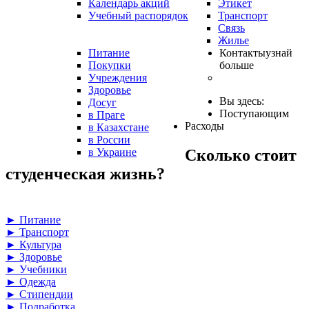
Календарь акций
Этикет
Учебный распорядок
Транспорт
Связь
Жилье
Питание
Контакты
узнай
Покупки
больше
Учреждения
Здоровье
Вы здесь:
Досуг
Поступающим
в Праге
Расходы
в Казахстане
в России
Сколько стоит
в Украине
студенческая жизнь?
► Питание
► Транспорт
► Культура
► Здоровье
► Учебники
► Одежда
► Стипендии
► Подработка