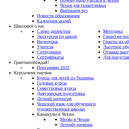
Почему надо учиться в Чехии
Чехия для талантливых
Выбираем вуз
Новости образования
Календарь акций
Школа
всё о нас
Слово директора
Методика
Экскурсия по школе
Гарантия по
Видеоурок
Гранты на о
Учителя
Льготное об
Сотрудники
Отзывы вып
Сертификаты
Для предста
Гранты
побеждай!
Программа 2022
Курсы
чему научим
Курсы для детей из Украины
Годовые курсы
Семестровые курсы
Довузовская подготовка
Летний интенсив
Чешский язык для обучения в
художественных школах
Каникулы в Чехии
Месяц в Чехии
Летний дневник