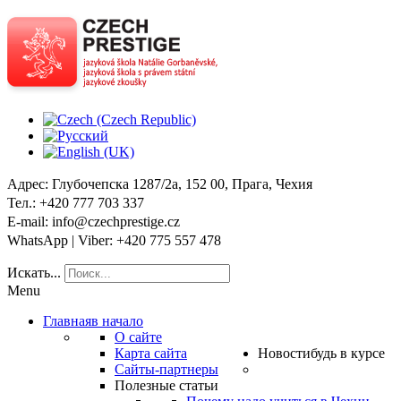
Адрес
: Глубочепска 1287/2a, 152 00, Прага, Чехия
Тел
.: +420 777 703 337
E-mail
: info@czechprestige.cz
WhatsApp | Viber
: +420 775 557 478
Искать...
Menu
Главная
в начало
О сайте
Карта сайта
Новости
будь в курсе
Сайты-партнеры
Полезные статьи