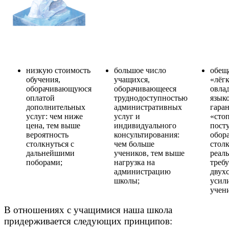
низкую стоимость
большое число
обещ
обучения,
учащихся,
«лёг
оборачивающуюся
оборачивающееся
овла
оплатой
труднодоступностью
язык
дополнительных
административных
гара
услуг: чем ниже
услуг и
«сто
цена, тем выше
индивидуального
пост
вероятность
консультирования:
обор
столкнуться с
чем больше
стол
дальнейшими
учеников, тем выше
реал
поборами;
нагрузка на
треб
администрацию
двух
школы;
усил
учен
В отношениях с учащимися наша школа
придерживается следующих принципов
: