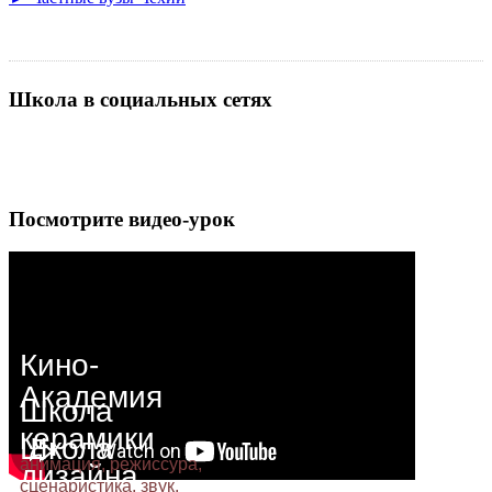
Школа в социальных сетях
Посмотрите видео-урок
Кино-
Академия
Школа
керамики
Школа
анимация, режиссура,
дизайна
Школа
сценаристика, звук,