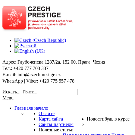
Адрес
: Глубочепска 1287/2a, 152 00, Прага, Чехия
Тел
.: +420 777 703 337
E-mail
: info@czechprestige.cz
WhatsApp | Viber
: +420 775 557 478
Искать...
Menu
Главная
в начало
О сайте
Карта сайта
Новости
будь в курсе
Сайты-партнеры
Полезные статьи