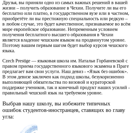
Друзья, вы приняли одно из самых важных решений в вашей
жизни – получить
образование в Чехии
. Получите ли вы его
бесплатно или платно, в государственном вузе или в частном,
приобретёте ли вы престижную специальность или редкую –
в любом случае, это будет качественное, признаваемое во всём
мире европейское образование. Непременным условием
получения бесплатного высшего образования в Чехии
является владение
чешским языком
на продвинутом уровне.
Поэтому вашим первым шагом будет выбор
курсов чешского
языка
.
Czech Prestige — языковая школа им. Натальи Горбаневской с
правом приема государственного языкового экзамена
в Праге
предлагает вам свои услуги.
Наш девиз - «Язык без ошибок»
.
В этом девизе заключен как подход школы, безукоризненно
выполняющей обязательства по
визовой
и
кураторской
поддержке учеников, так и конечный продукт наших усилий -
правильный чешский язык на требуемом уровне.
Выбрав нашу школу, вы избежите типичных
ошибок студентов-иностранцев, ставящих во главу
угла
: