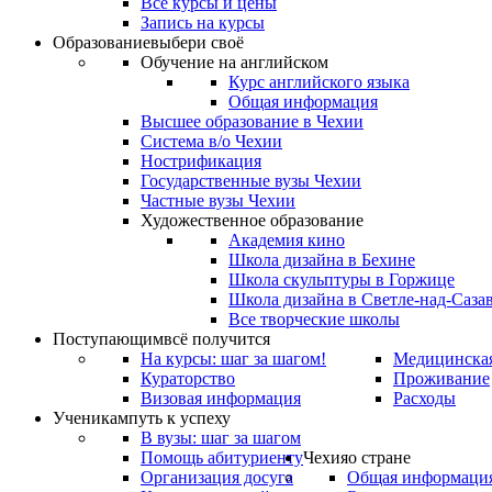
Все курсы и цены
Запись на курсы
Образование
выбери своё
Обучение на английском
Курс английского языка
Общая информация
Высшее образование в Чехии
Система в/о Чехии
Нострификация
Государственные вузы Чехии
Частные вузы Чехии
Художественное образование
Академия кино
Школа дизайна в Бехине
Школа скульптуры в Горжице
Школа дизайна в Светле-над-Саза
Все творческие школы
Поступающим
всё получится
На курсы: шаг за шагом!
Медицинская
Кураторство
Проживание
Визовая информация
Расходы
Ученикам
путь к успеху
В вузы: шаг за шагом
Помощь абитуриенту
Чехия
о стране
Организация досуга
Общая информаци