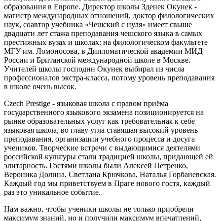
образования в Европе.
Директор школы
Зденек Окунек
-
магистр международных отношений, доктор филологических
наук, соавтор учебника «Чешский с нуля» имеет свыше
двадцати лет стажа преподавания чешского языка в самых
престижных вузах и школах: на филологическом факультете
МГУ им. Ломоносова, в Дипломатической академии МИД
России и Британской международной школе в Москве.
Учителей
школы господин Окунек выбирал из числа
профессионалов экстра-класса
, потому уровень преподавания
в школе
очень высок.
Czech Prestige
- языковая школа с правом приёма
государственного языкового экзамена позиционируется на
рынке образовательных услуг как требовательная к себе
языковая школа, во главу угла ставящая высокий уровень
преподавания, организации учебного процесса и досуга
учеников. Творческие встречи с выдающимися деятелями
российской культуры стали традицией школы, придающей ей
элитарность. Гостями школы были Алексей Петренко,
Вероника Долина, Светлана Крючкова, Наталья Горбаневская.
Каждый год мы приветствуем в Праге нового гостя, каждый
раз это уникальное событие.
Нам важно, чтобы ученики школы не только приобрели
максимум знаний, но и получили максимум впечатлений,