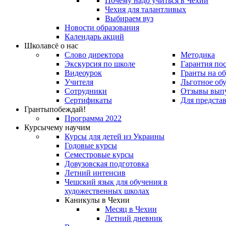
Почему надо учиться в Чехии
Чехия для талантливых
Выбираем вуз
Новости образования
Календарь акций
Школа
всё о нас
Слово директора
Методика
Экскурсия по школе
Гарантия по
Видеоурок
Гранты на о
Учителя
Льготное об
Сотрудники
Отзывы вып
Сертификаты
Для предста
Гранты
побеждай!
Программа 2022
Курсы
чему научим
Курсы для детей из Украины
Годовые курсы
Семестровые курсы
Довузовская подготовка
Летний интенсив
Чешский язык для обучения в
художественных школах
Каникулы в Чехии
Месяц в Чехии
Летний дневник