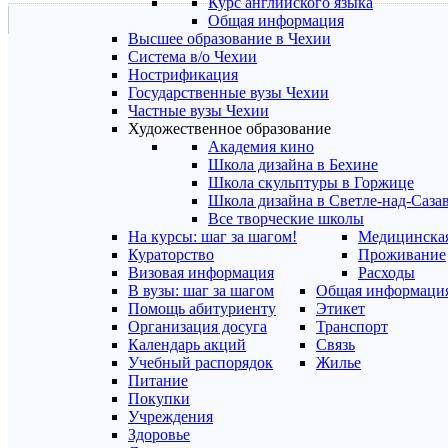
Курс английского языка
Общая информация
Высшее образование в Чехии
Система в/о Чехии
Нострификация
Государственные вузы Чехии
Частные вузы Чехии
Художественное образование
Академия кино
Школа дизайна в Бехине
Школа скульптуры в Горжице
Школа дизайна в Светле-над-Саза
Все творческие школы
На курсы: шаг за шагом!
Медицинская
Кураторство
Проживание
Визовая информация
Расходы
В вузы: шаг за шагом
Общая информаци
Помощь абитуриенту
Этикет
Организация досуга
Транспорт
Календарь акций
Связь
Учебный распорядок
Жилье
Питание
Покупки
Учреждения
Здоровье