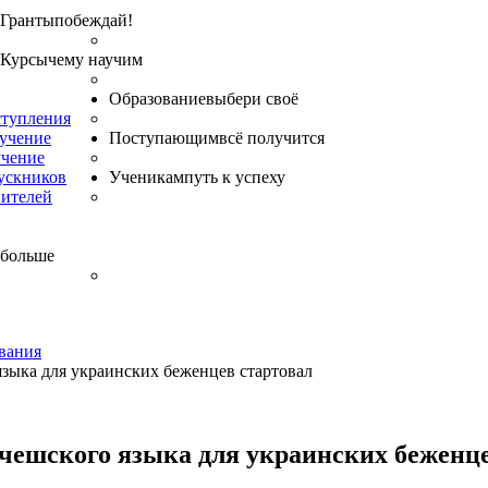
Гранты
побеждай!
Курсы
чему научим
Образование
выбери своё
ступления
бучение
Поступающим
всё получится
учение
ускников
Ученикам
путь к успеху
вителей
 больше
вания
языка для украинских беженцев стартовал
 чешского языка для украинских беженце