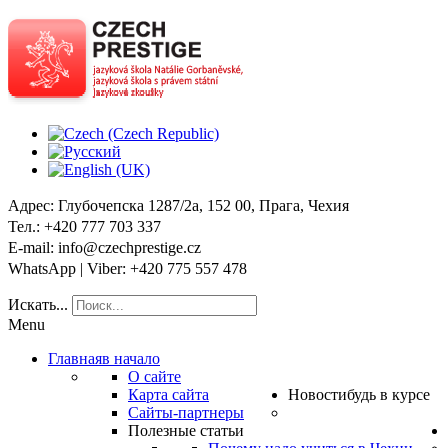
Адрес
: Глубочепска 1287/2a, 152 00, Прага, Чехия
Тел
.: +420 777 703 337
E-mail
: info@czechprestige.cz
WhatsApp | Viber
: +420 775 557 478
Искать...
Menu
Главная
в начало
О сайте
Карта сайта
Новости
будь в курсе
Сайты-партнеры
Полезные статьи