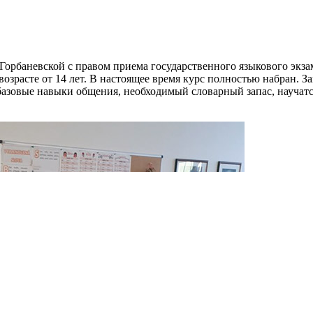
ьи Горбаневской с правом приема государственного языкового эк
озрасте от 14 лет. В настоящее время курс полностью набран. 
т базовые навыки общения, необходимый словарный запас, науча