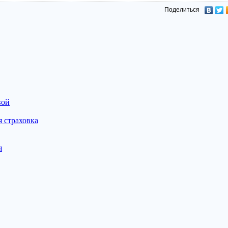
Поделиться
вой
 страховка
я