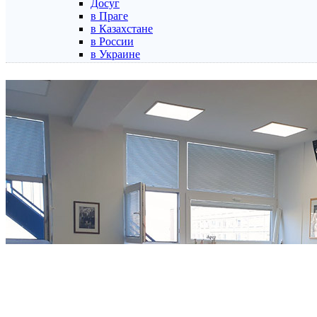
Досуг
в Праге
в Казахстане
в России
в Украине