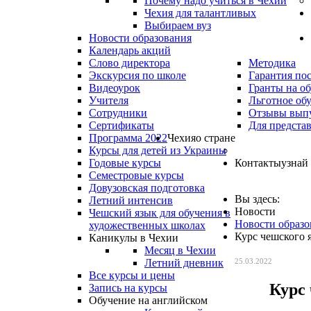
Почему надо учиться в Чехии
Чехия для талантливых
Выбираем вуз
Новости образования
Календарь акций
Слово директора
Методика
Экскурсия по школе
Гарантия по
Видеоурок
Гранты на о
Учителя
Льготное об
Сотрудники
Отзывы вып
Сертификаты
Для предста
Программа 2022
Чехия
о стране
Курсы для детей из Украины
Годовые курсы
Контакты
узнай
Семестровые курсы
Довузовская подготовка
Вы здесь:
Летний интенсив
Новости
Чешский язык для обучения в
Новости образо
художественных школах
Курс чешского 
Каникулы в Чехии
Месяц в Чехии
Летний дневник
25.03.2022
Все курсы и цены
Курс
Запись на курсы
Обучение на английском