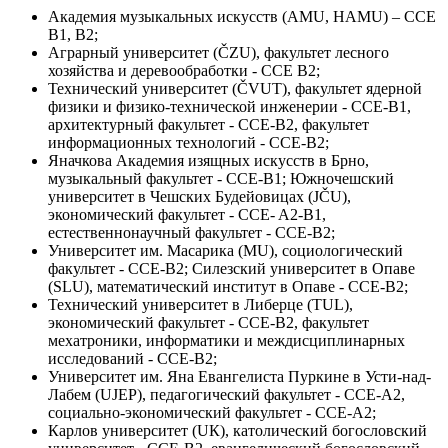
Академия музыкальных искусств
(AMU, HAMU) – ССE
B1, B2;
Аграрный университет
(ČZU), факультет лесного
хозяйства и деревообработки - ССE B2;
Технический университет
(ČVUT), факультет ядерной
физики и физико-технической инженерии - CCE-B1,
архитектурный факультет - CCE-B2, факультет
информационных технологий - CCE-B2;
Яначкова Академия изящных искусств в Брно
,
музыкальный факультет - CCE-B1; Южночешский
университет в Чешских Будейовицах (JČU),
экономический факультет - CCE- A2-В1,
естественнонаучный факультет - CCE-B2;
Университет им. Масарика
(MU), социологический
факультет - CCE-B2; Силезский университет в Опаве
(SLU), математический институт в Опаве - CCE-B2;
Технический университет в Либерце
(TUL),
экономический факультет - CCE-B2, факультет
мехатроники, информатики и междисциплинарных
исследований - CCE-B2;
Университет им. Яна Евангелиста Пуркине в Усти-над-
Лабем
(UJEP), педагогический факультет - CCE-A2,
социально-экономический факультет - CCE-A2;
Карлов университет
(UК), католический богословский