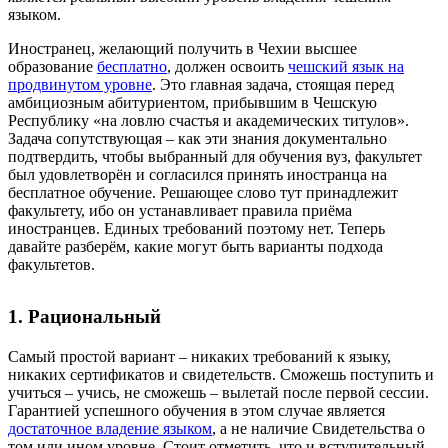
языком
.
Иностранец, желающий получить в Чехии высшее
образование
бесплатно
, должен освоить
чешский язык на
продвинутом уровне
. Это главная задача, стоящая перед
амбициозным абитуриентом, прибывшим в Чешскую
Республику «на ловлю счастья и академических титулов».
Задача сопутствующая – как эти знания документально
подтвердить, чтобы выбранный для обучения вуз, факультет
был удовлетворён и согласился принять иностранца на
бесплатное обучение.
Решающее слово тут принадлежит
факультету, ибо он устанавливает правила приёма
иностранцев. Единых требований поэтому нет.
Теперь
давайте разберём, какие могут быть варианты подхода
факультетов.
1. Рациональный
Самый простой вариант – никаких требований к языку,
никаких сертификатов и свидетельств
. Сможешь поступить и
учиться – учись, не сможешь – вылетай после первой сессии.
Гарантией успешного обучения в этом случае является
достаточное владение языком
, а не наличие Свидетельства о
том или ином уровне. Стоит отметить, что и вступительный