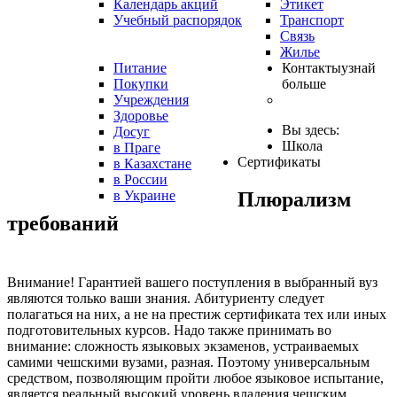
Календарь акций
Этикет
Учебный распорядок
Транспорт
Связь
Жилье
Питание
Контакты
узнай
Покупки
больше
Учреждения
Здоровье
Вы здесь:
Досуг
Школа
в Праге
Сертификаты
в Казахстане
в России
Плюрализм
в Украине
требований
Внимание! Гарантией вашего поступления в выбранный вуз
являются только ваши знания. Абитуриенту следует
полагаться на них, а не на престиж сертификата тех или иных
подготовительных курсов. Надо также принимать во
внимание: сложность языковых экзаменов, устраиваемых
самими чешскими вузами, разная. Поэтому универсальным
средством, позволяющим пройти любое языковое испытание,
является реальный высокий уровень владения чешским