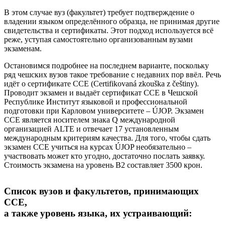
В этом случае вуз (факультет) требует подтверждение о
владении языком определённого образца, не принимая другие
свидетельства и сертификаты
. Этот подход используется всё
реже, уступая самостоятельно организованным вузами
экзаменам.
Остановимся подробнее на последнем варианте, поскольку
ряд чешских вузов такое требование с недавних пор ввёл. Речь
идёт о сертификате ССЕ (Certifikovaná zkouška z češtiny).
Проводит экзамен и выдаёт сертификат ССЕ в Чешской
Республике Институт языковой и профессиональной
подготовки при Карловом университете – ÚJOP. Экзамен
ССЕ является носителем знака Q международной
организацией ALTE и отвечает 17 установленным
международным критериям качества. Для того, чтобы сдать
экзамен ССЕ учиться на курсах ÚJOP необязательно –
участвовать может кто угодно
, достаточно послать заявку.
Стоимость экзамена на уровень В2 составляет 3500 крон
.
Список вузов и факультетов, принимающих
ССЕ,
а также уровень языка, их устраивающий: