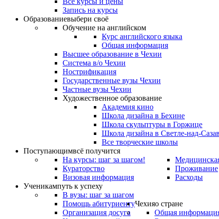
Все курсы и цены
Запись на курсы
Образование
выбери своё
Обучение на английском
Курс английского языка
Общая информация
Высшее образование в Чехии
Система в/о Чехии
Нострификация
Государственные вузы Чехии
Частные вузы Чехии
Художественное образование
Академия кино
Школа дизайна в Бехине
Школа скульптуры в Горжице
Школа дизайна в Светле-над-Саза
Все творческие школы
Поступающим
всё получится
На курсы: шаг за шагом!
Медицинская
Кураторство
Проживание
Визовая информация
Расходы
Ученикам
путь к успеху
В вузы: шаг за шагом
Помощь абитуриенту
Чехия
о стране
Организация досуга
Общая информаци