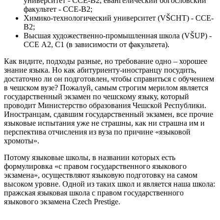
университет - CCE-B2, евангелический богословский
факультет - CCE-B2;
Химико-технологический университет
(VŠCHT) - CCE-
B2;
Высшая художественно-промышленная школа
(VŠUP) -
ССЕ A2, C1 (в зависимости от факультета).
Как видите, подходы разные, но требование одно – хорошее
знание языка
. Но как абитуриенту-иностранцу посудить,
достаточно ли он подготовлен, чтобы справиться с обучением
в чешском вузе? Пожалуй, самым строгим мерилом является
государственный экзамен по чешскому языку
, который
проводит Министерство образования Чешской Республики.
Иностранцам, сдавшим государственный экзамен, все прочие
языковые испытания уже не страшны
, как ни страшна им и
перспектива отчисления из вуза по причине «языковой
хромоты».
Потому языковые школы, в названии которых есть
формулировка «с правом государственного языкового
экзамена», осуществляют языковую подготовку на самом
высоком уровне. Одной из таких школ и является наша школа:
пражская языковая школа с правом государственного
языкового экзамена
Czech Prestige
.