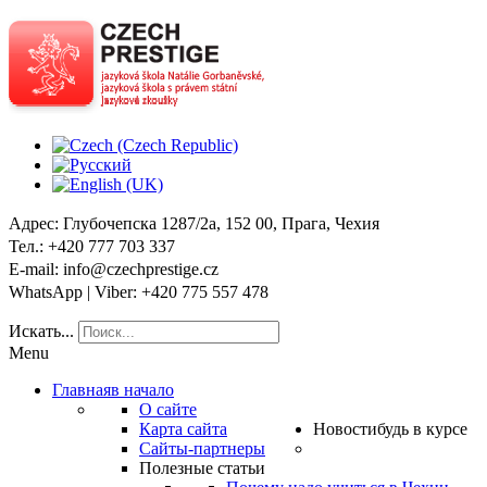
Адрес
: Глубочепска 1287/2a, 152 00, Прага, Чехия
Тел
.: +420 777 703 337
E-mail
: info@czechprestige.cz
WhatsApp | Viber
: +420 775 557 478
Искать...
Menu
Главная
в начало
О сайте
Карта сайта
Новости
будь в курсе
Сайты-партнеры
Полезные статьи