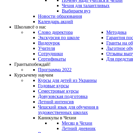
Почему надо учиться в Чехии
Чехия для талантливых
Выбираем вуз
Новости образования
Календарь акций
Школа
всё о нас
Слово директора
Методика
Экскурсия по школе
Гарантия по
Видеоурок
Гранты на о
Учителя
Льготное об
Сотрудники
Отзывы вып
Сертификаты
Для предста
Гранты
побеждай!
Программа 2022
Курсы
чему научим
Курсы для детей из Украины
Годовые курсы
Семестровые курсы
Довузовская подготовка
Летний интенсив
Чешский язык для обучения в
художественных школах
Каникулы в Чехии
Месяц в Чехии
Летний дневник