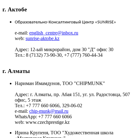
г. Актобе
Образовательно-Консалтинговый Центр «SUNRISE»
e-mail:
english_centre@inbox.ru
web:
sunrise-aktobe.kz
Адрес:
12-ый микрорайон, дом 30 "Д" офис 30
Тел.:
8 (7132) 73-90-30, +7 (777) 760-44-34
г. Алматы
Нариман Имамдунов, ТОО "CHIPMUNK"
Адрес:
г. Алматы, пр. Абая 151, уг. ул. Радостовца, 507
офис, 5 этаж
Тел.:
+7 777 660 6066, 329-06-02
e-mail:
chip-munk@mail.ru
WhatsApp:
+7 777 660 6066
web
: www.czechprestige.kz
Ирина Крупеня, ТОО "Художественная школа