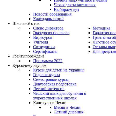
Почему надо учиться в Чехии
Чехия для талантливых
Выбираем вуз
Новости образования
Календарь акций
Школа
всё о нас
Слово директора
Методика
Экскурсия по школе
Гарантия по
Видеоурок
Гранты на о
Учителя
Льготное об
Сотрудники
Отзывы вып
Сертификаты
Для предста
Гранты
побеждай!
Программа 2022
Курсы
чему научим
Курсы для детей из Украины
Годовые курсы
Семестровые курсы
Довузовская подготовка
Летний интенсив
Чешский язык для обучения в
художественных школах
Каникулы в Чехии
Месяц в Чехии
Летний дневник