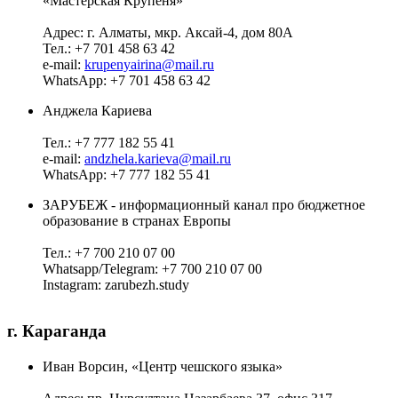
«Мастерская Крупеня»"
Адрес:
г. Алматы, мкр. Аксай-4, дом 80А
Тел.:
+7 701 458 63 42
e-mail:
krupenyairina@mail.ru
WhatsApp:
+7 701 458 63 42
Анджела Кариева
Тел.:
+7 777 182 55 41
e-mail:
andzhela.karieva@mail.ru
WhatsApp:
+7 777 182 55 41
ЗАРУБЕЖ - информационный канал про бюджетное
образование в странах Европы
Тел.:
+7 700 210 07 00
Whatsapp/Telegram:
+7 700 210 07 00
Instagram:
zarubezh.study
г. Караганда
Иван Ворсин, «Центр чешского языка»