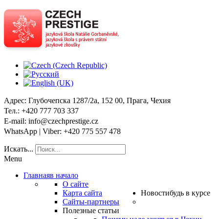
Адрес
: Глубочепска 1287/2a, 152 00, Прага, Чехия
Тел
.: +420 777 703 337
E-mail
: info@czechprestige.cz
WhatsApp | Viber
: +420 775 557 478
Искать...
Menu
Главная
в начало
О сайте
Карта сайта
Новости
будь в курсе
Сайты-партнеры
Полезные статьи