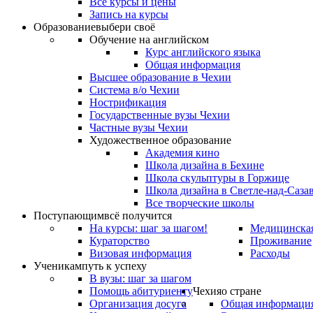
Все курсы и цены
Запись на курсы
Образование
выбери своё
Обучение на английском
Курс английского языка
Общая информация
Высшее образование в Чехии
Система в/о Чехии
Нострификация
Государственные вузы Чехии
Частные вузы Чехии
Художественное образование
Академия кино
Школа дизайна в Бехине
Школа скульптуры в Горжице
Школа дизайна в Светле-над-Саза
Все творческие школы
Поступающим
всё получится
На курсы: шаг за шагом!
Медицинская
Кураторство
Проживание
Визовая информация
Расходы
Ученикам
путь к успеху
В вузы: шаг за шагом
Помощь абитуриенту
Чехия
о стране
Организация досуга
Общая информаци