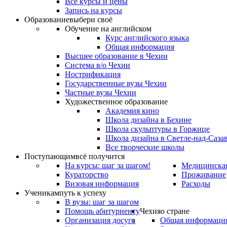
Все курсы и цены
Запись на курсы
Образование
выбери своё
Обучение на английском
Курс английского языка
Общая информация
Высшее образование в Чехии
Система в/о Чехии
Нострификация
Государственные вузы Чехии
Частные вузы Чехии
Художественное образование
Академия кино
Школа дизайна в Бехине
Школа скульптуры в Горжице
Школа дизайна в Светле-над-Саза
Все творческие школы
Поступающим
всё получится
На курсы: шаг за шагом!
Медицинская
Кураторство
Проживание
Визовая информация
Расходы
Ученикам
путь к успеху
В вузы: шаг за шагом
Помощь абитуриенту
Чехия
о стране
Организация досуга
Общая информаци