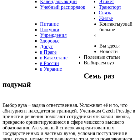
Календарь акций
Этикет
Учебный распорядок
Транспорт
Связь
Жилье
Питание
Контакты
узнай
Покупки
больше
Учреждения
Здоровье
Вы здесь:
Досуг
Новости
в Праге
Полезные статьи
в Казахстане
Выбираем вуз
в России
в Украине
Семь раз
подумай
Выбор вуза – задача ответственная. Усложняет её и то, что
абитуриент находится за границей. Ученикам Czech Prestige в
принятии решения помогают сотрудники языковой школы,
прекрасно ориентирующиеся в сфере
чешского высшего
образования
. Актуальный
список аккредитованных
государственных и частных вузов
, условия поступления в
вузы, сроки,
новые специальности
, то и дело появляющиеся,