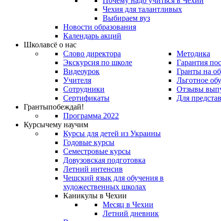
Почему надо учиться в Чехии
Чехия для талантливых
Выбираем вуз
Новости образования
Календарь акций
Школа
всё о нас
Слово директора
Методика
Экскурсия по школе
Гарантия по
Видеоурок
Гранты на о
Учителя
Льготное об
Сотрудники
Отзывы вып
Сертификаты
Для предста
Гранты
побеждай!
Программа 2022
Курсы
чему научим
Курсы для детей из Украины
Годовые курсы
Семестровые курсы
Довузовская подготовка
Летний интенсив
Чешский язык для обучения в
художественных школах
Каникулы в Чехии
Месяц в Чехии
Летний дневник