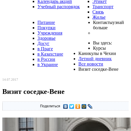
Календарь акций
Этикет
Учебный распорядок
Транспорт
Связь
Жилье
Питание
Контакты
узнай
Покупки
больше
Учреждения
Здоровье
Вы здесь:
Досуг
Курсы
в Праге
Каникулы в Чехии
в Казахстане
Летний дневник
в России
Все новости
в Украине
Визит соседке-Вене
14.07.2017
Визит соседке-Вене
Поделиться