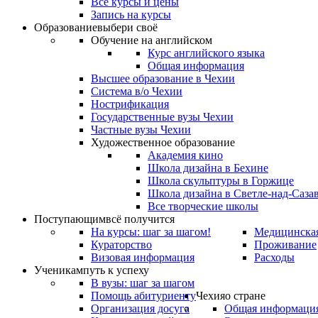
Все курсы и цены
Запись на курсы
Образование
выбери своё
Обучение на английском
Курс английского языка
Общая информация
Высшее образование в Чехии
Система в/о Чехии
Нострификация
Государственные вузы Чехии
Частные вузы Чехии
Художественное образование
Академия кино
Школа дизайна в Бехине
Школа скульптуры в Горжице
Школа дизайна в Светле-над-Саза
Все творческие школы
Поступающим
всё получится
На курсы: шаг за шагом!
Медицинская
Кураторство
Проживание
Визовая информация
Расходы
Ученикам
путь к успеху
В вузы: шаг за шагом
Помощь абитуриенту
Чехия
о стране
Организация досуга
Общая информаци