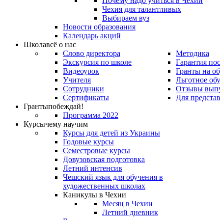
Почему надо учиться в Чехии
Чехия для талантливых
Выбираем вуз
Новости образования
Календарь акций
Школа
всё о нас
Слово директора
Методика
Экскурсия по школе
Гарантия по
Видеоурок
Гранты на о
Учителя
Льготное об
Сотрудники
Отзывы вып
Сертификаты
Для предста
Гранты
побеждай!
Программа 2022
Курсы
чему научим
Курсы для детей из Украины
Годовые курсы
Семестровые курсы
Довузовская подготовка
Летний интенсив
Чешский язык для обучения в
художественных школах
Каникулы в Чехии
Месяц в Чехии
Летний дневник