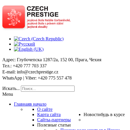
Адрес
: Глубочепска 1287/2a, 152 00, Прага, Чехия
Тел
.: +420 777 703 337
E-mail
: info@czechprestige.cz
WhatsApp | Viber
: +420 775 557 478
Искать...
Menu
Главная
в начало
О сайте
Карта сайта
Новости
будь в курсе
Сайты-партнеры
Полезные статьи