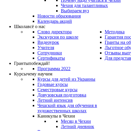
Почему надо учиться в Чехии
Чехия для талантливых
Выбираем вуз
Новости образования
Календарь акций
Школа
всё о нас
Слово директора
Методика
Экскурсия по школе
Гарантия по
Видеоурок
Гранты на о
Учителя
Льготное об
Сотрудники
Отзывы вып
Сертификаты
Для предста
Гранты
побеждай!
Программа 2022
Курсы
чему научим
Курсы для детей из Украины
Годовые курсы
Семестровые курсы
Довузовская подготовка
Летний интенсив
Чешский язык для обучения в
художественных школах
Каникулы в Чехии
Месяц в Чехии
Летний дневник