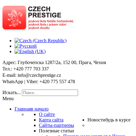
Адрес
: Глубочепска 1287/2a, 152 00, Прага, Чехия
Тел
.: +420 777 703 337
E-mail
: info@czechprestige.cz
WhatsApp | Viber
: +420 775 557 478
Искать...
Menu
Главная
в начало
О сайте
Карта сайта
Новости
будь в курсе
Сайты-партнеры
Полезные статьи