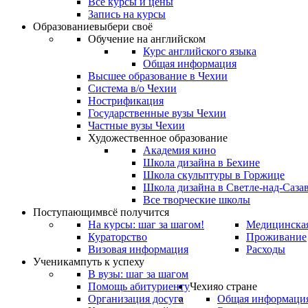
Все курсы и цены
Запись на курсы
Образование
выбери своё
Обучение на английском
Курс английского языка
Общая информация
Высшее образование в Чехии
Система в/о Чехии
Нострификация
Государственные вузы Чехии
Частные вузы Чехии
Художественное образование
Академия кино
Школа дизайна в Бехине
Школа скульптуры в Горжице
Школа дизайна в Светле-над-Саза
Все творческие школы
Поступающим
всё получится
На курсы: шаг за шагом!
Медицинская
Кураторство
Проживание
Визовая информация
Расходы
Ученикам
путь к успеху
В вузы: шаг за шагом
Помощь абитуриенту
Чехия
о стране
Организация досуга
Общая информаци