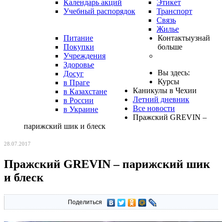
Календарь акций
Этикет
Учебный распорядок
Транспорт
Связь
Жилье
Питание
Контакты
узнай
Покупки
больше
Учреждения
Здоровье
Вы здесь:
Досуг
Курсы
в Праге
Каникулы в Чехии
в Казахстане
Летний дневник
в России
Все новости
в Украине
Пражский GREVIN –
парижский шик и блеск
28.07.2017
Пражский GREVIN – парижский шик
и блеск
Поделиться