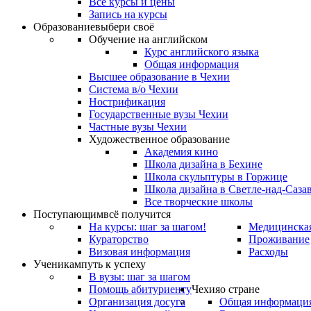
Все курсы и цены
Запись на курсы
Образование
выбери своё
Обучение на английском
Курс английского языка
Общая информация
Высшее образование в Чехии
Система в/о Чехии
Нострификация
Государственные вузы Чехии
Частные вузы Чехии
Художественное образование
Академия кино
Школа дизайна в Бехине
Школа скульптуры в Горжице
Школа дизайна в Светле-над-Саза
Все творческие школы
Поступающим
всё получится
На курсы: шаг за шагом!
Медицинская
Кураторство
Проживание
Визовая информация
Расходы
Ученикам
путь к успеху
В вузы: шаг за шагом
Помощь абитуриенту
Чехия
о стране
Организация досуга
Общая информаци