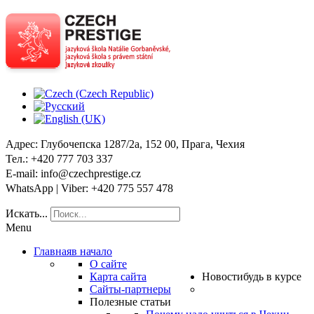
Адрес
: Глубочепска 1287/2a, 152 00, Прага, Чехия
Тел
.: +420 777 703 337
E-mail
: info@czechprestige.cz
WhatsApp | Viber
: +420 775 557 478
Искать...
Menu
Главная
в начало
О сайте
Карта сайта
Новости
будь в курсе
Сайты-партнеры
Полезные статьи