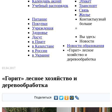
Календарь акций
Этикет
Учебный распорядок
Транспорт
Связь
Жилье
Питание
Контакты
узнай
Покупки
больше
Учреждения
Здоровье
Вы здесь:
Досуг
Новости
в Праге
Новости образования
в Казахстане
«Горит» лесное
в России
хозяйство и
в Украине
деревообработка
03.04.2017
«Горит» лесное хозяйство и
деревообработка
Поделиться