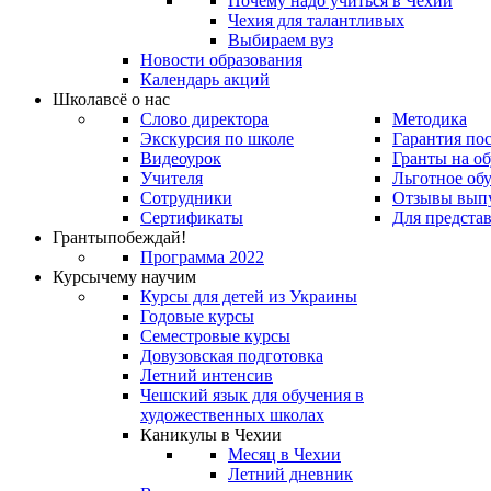
Почему надо учиться в Чехии
Чехия для талантливых
Выбираем вуз
Новости образования
Календарь акций
Школа
всё о нас
Слово директора
Методика
Экскурсия по школе
Гарантия по
Видеоурок
Гранты на о
Учителя
Льготное об
Сотрудники
Отзывы вып
Сертификаты
Для предста
Гранты
побеждай!
Программа 2022
Курсы
чему научим
Курсы для детей из Украины
Годовые курсы
Семестровые курсы
Довузовская подготовка
Летний интенсив
Чешский язык для обучения в
художественных школах
Каникулы в Чехии
Месяц в Чехии
Летний дневник