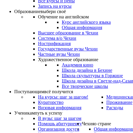
Все курсы и цены
Запись на курсы
Образование
выбери своё
Обучение на английском
Курс английского языка
Общая информация
Высшее образование в Чехии
Система в/о Чехии
Нострификация
Государственные вузы Чехии
Частные вузы Чехии
Художественное образование
Академия кино
Школа дизайна в Бехине
Школа скульптуры в Горжице
Школа дизайна в Светле-над-Саза
Все творческие школы
Поступающим
всё получится
На курсы: шаг за шагом!
Медицинская
Кураторство
Проживание
Визовая информация
Расходы
Ученикам
путь к успеху
В вузы: шаг за шагом
Помощь абитуриенту
Чехия
о стране
Организация досуга
Общая информаци