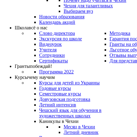
Почему надо учиться в Чехии
Чехия для талантливых
Выбираем вуз
Новости образования
Календарь акций
Школа
всё о нас
Слово директора
Методика
Экскурсия по школе
Гарантия по
Видеоурок
Гранты на о
Учителя
Льготное об
Сотрудники
Отзывы вып
Сертификаты
Для предста
Гранты
побеждай!
Программа 2022
Курсы
чему научим
Курсы для детей из Украины
Годовые курсы
Семестровые курсы
Довузовская подготовка
Летний интенсив
Чешский язык для обучения в
художественных школах
Каникулы в Чехии
Месяц в Чехии
Летний дневник