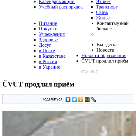
Календарь акций
Этикет
Учебный распорядок
Транспорт
Связь
Жилье
Питание
Контакты
узнай
Покупки
больше
Учреждения
Здоровье
Вы здесь:
Досуг
Новости
в Праге
Новости образования
в Казахстане
ČVUT продлил приём
в России
в Украине
07.04.2017
ČVUT продлил приём
Поделиться