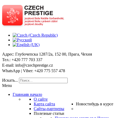
Адрес
: Глубочепска 1287/2a, 152 00, Прага, Чехия
Тел
.: +420 777 703 337
E-mail
: info@czechprestige.cz
WhatsApp | Viber
: +420 775 557 478
Искать...
Menu
Главная
в начало
О сайте
Карта сайта
Новости
будь в курсе
Сайты-партнеры
Полезные статьи