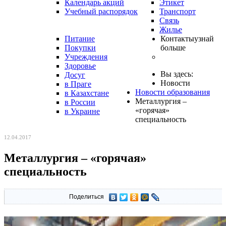
Календарь акций
Этикет
Учебный распорядок
Транспорт
Связь
Жилье
Питание
Контакты
узнай
Покупки
больше
Учреждения
Здоровье
Вы здесь:
Досуг
Новости
в Праге
Новости образования
в Казахстане
Металлургия –
в России
«горячая»
в Украине
специальность
12.04.2017
Металлургия – «горячая»
специальность
Поделиться