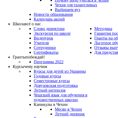
Почему надо учиться в Чехии
Чехия для талантливых
Выбираем вуз
Новости образования
Календарь акций
Школа
всё о нас
Слово директора
Методика
Экскурсия по школе
Гарантия по
Видеоурок
Гранты на о
Учителя
Льготное об
Сотрудники
Отзывы вып
Сертификаты
Для предста
Гранты
побеждай!
Программа 2022
Курсы
чему научим
Курсы для детей из Украины
Годовые курсы
Семестровые курсы
Довузовская подготовка
Летний интенсив
Чешский язык для обучения в
художественных школах
Каникулы в Чехии
Месяц в Чехии
Летний дневник