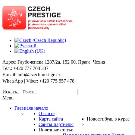
Адрес
: Глубочепска 1287/2a, 152 00, Прага, Чехия
Тел
.: +420 777 703 337
E-mail
: info@czechprestige.cz
WhatsApp | Viber
: +420 775 557 478
Искать...
Menu
Главная
в начало
О сайте
Карта сайта
Новости
будь в курсе
Сайты-партнеры
Полезные статьи