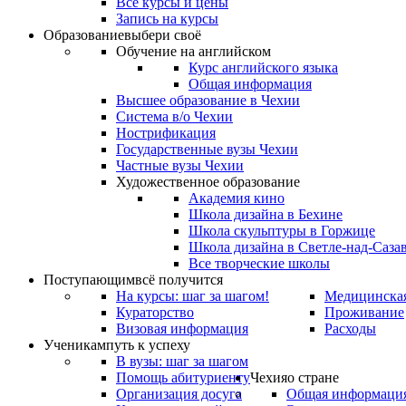
Все курсы и цены
Запись на курсы
Образование
выбери своё
Обучение на английском
Курс английского языка
Общая информация
Высшее образование в Чехии
Система в/о Чехии
Нострификация
Государственные вузы Чехии
Частные вузы Чехии
Художественное образование
Академия кино
Школа дизайна в Бехине
Школа скульптуры в Горжице
Школа дизайна в Светле-над-Саза
Все творческие школы
Поступающим
всё получится
На курсы: шаг за шагом!
Медицинская
Кураторство
Проживание
Визовая информация
Расходы
Ученикам
путь к успеху
В вузы: шаг за шагом
Помощь абитуриенту
Чехия
о стране
Организация досуга
Общая информаци