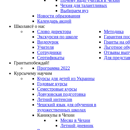
Почему надо учиться в Чехии
Чехия для талантливых
Выбираем вуз
Новости образования
Календарь акций
Школа
всё о нас
Слово директора
Методика
Экскурсия по школе
Гарантия по
Видеоурок
Гранты на о
Учителя
Льготное об
Сотрудники
Отзывы вып
Сертификаты
Для предста
Гранты
побеждай!
Программа 2022
Курсы
чему научим
Курсы для детей из Украины
Годовые курсы
Семестровые курсы
Довузовская подготовка
Летний интенсив
Чешский язык для обучения в
художественных школах
Каникулы в Чехии
Месяц в Чехии
Летний дневник