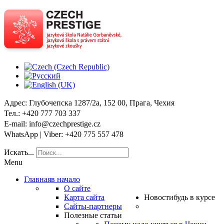
Адрес
: Глубочепска 1287/2a, 152 00, Прага, Чехия
Тел
.: +420 777 703 337
E-mail
: info@czechprestige.cz
WhatsApp | Viber
: +420 775 557 478
Искать...
Menu
Главная
в начало
О сайте
Карта сайта
Новости
будь в курсе
Сайты-партнеры
Полезные статьи