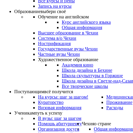
Все курсы и цены
Запись на курсы
Образование
выбери своё
Обучение на английском
Курс английского языка
Общая информация
Высшее образование в Чехии
Система в/о Чехии
Нострификация
Государственные вузы Чехии
Частные вузы Чехии
Художественное образование
Академия кино
Школа дизайна в Бехине
Школа скульптуры в Горжице
Школа дизайна в Светле-над-Саза
Все творческие школы
Поступающим
всё получится
На курсы: шаг за шагом!
Медицинская
Кураторство
Проживание
Визовая информация
Расходы
Ученикам
путь к успеху
В вузы: шаг за шагом
Помощь абитуриенту
Чехия
о стране
Организация досуга
Общая информаци