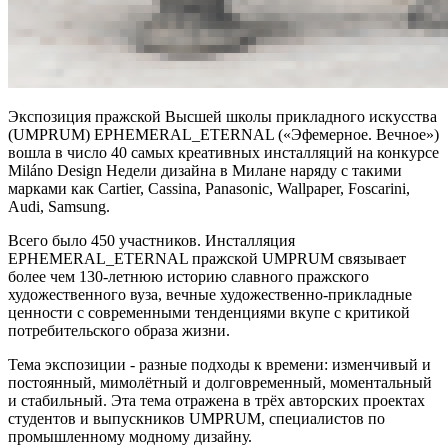
Экспозиция пражской
Высшей школы прикладного искусства
(
UMPRUM
) EPHEMERAL_ETERNAL («Эфемерное. Вечное»)
вошла в число 40 самых креативных инсталляций на конкурсе
Miláno Design Недели дизайна в Милане наряду с такими
марками как Cartier, Cassina, Panasonic, Wallpaper, Foscarini,
Audi, Samsung.
Всего было 450 участников. Инсталляция
EPHEMERAL_ETERNAL пражской UMPRUM связывает
более чем 130-летнюю историю славного пражского
художественного вуза, вечные художественно-прикладные
ценности с современными тенденциями вкупе с критикой
потребительского образа жизни.
Тема экспозиции - разные подходы к времени: изменчивый и
постоянный, мимолётный и долговременный, моментальный
и стабильный. Эта тема отражена в трёх авторских проектах
студентов и выпускников UMPRUM, специалистов по
промышленному модному дизайну.