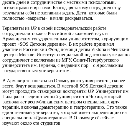
десять дней в сотрудничестве с местными психологами,
психиатрами и врачами. Благодаря такому сотрудничеству
результаты себя не заставили ждать. Дети, которые были
полностью «закрыты», начали раскрываться.
Терапевты из UP в своей исследовательской работе
сотрудничали также с Российской академией наук и
Армавирским государственным университетом, курирующим
проект «SOS Детские деревни». В их работе принимал
участие и Российский Фонд помощи детям Viktoria и Чешский
центр в Москве. Институт специальной педагогики уже давно
сотрудничает с коллегами из МГУ, Санкт-Петербургского
университета им. Герцена, с недавних пор – с Ярославским
государственным университетом.
В Армавир терапевты из Оломоуцкого университета, скорее
всего, будут возвращаться. В местной SOS Детской деревне
могут проходить стажировки докторанты UP.
Университет им.
Палацкого
– единственный университет в Чехии, который
располагает республиканским центром специальных арт-
терапий, включая драмотерапию и театротерапию. Это также
единственный университет, который имеет аккредитацию на
специальность «Драмотерапия». В Оломоуце её сейчас
изучают около ста студентов.