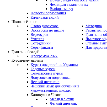
Почему надо учиться в Чехии
Чехия для талантливых
Выбираем вуз
Новости образования
Календарь акций
Школа
всё о нас
Слово директора
Методика
Экскурсия по школе
Гарантия по
Видеоурок
Гранты на о
Учителя
Льготное об
Сотрудники
Отзывы вып
Сертификаты
Для предста
Гранты
побеждай!
Программа 2022
Курсы
чему научим
Курсы для детей из Украины
Годовые курсы
Семестровые курсы
Довузовская подготовка
Летний интенсив
Чешский язык для обучения в
художественных школах
Каникулы в Чехии
Месяц в Чехии
Летний дневник