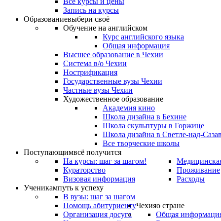
Все курсы и цены
Запись на курсы
Образование
выбери своё
Обучение на английском
Курс английского языка
Общая информация
Высшее образование в Чехии
Система в/о Чехии
Нострификация
Государственные вузы Чехии
Частные вузы Чехии
Художественное образование
Академия кино
Школа дизайна в Бехине
Школа скульптуры в Горжице
Школа дизайна в Светле-над-Саза
Все творческие школы
Поступающим
всё получится
На курсы: шаг за шагом!
Медицинская
Кураторство
Проживание
Визовая информация
Расходы
Ученикам
путь к успеху
В вузы: шаг за шагом
Помощь абитуриенту
Чехия
о стране
Организация досуга
Общая информаци