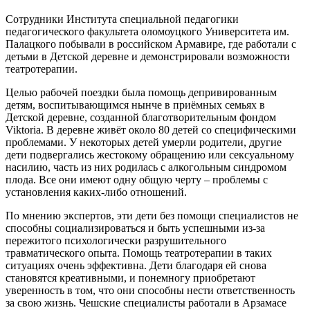
Сотрудники
Института специальной педагогики
педагогического факультета оломоуцкого Университета им.
Палацкого
побывали в российском Армавире, где работали с
детьми в Детской деревне и демонстрировали возможности
театротерапии.
Целью рабочей поездки была помощь депривированным
детям, воспитывающимся нынче в приёмных семьях в
Детской деревне, созданной благотворительным фондом
Viktoria. В деревне живёт около 80 детей со специфическими
проблемами. У некоторых детей умерли родители, другие
дети подвергались жестокому обращению или сексуальному
насилию, часть из них родилась с алкогольным синдромом
плода. Все они имеют одну общую черту – проблемы с
установления каких-либо отношений.
По мнению экспертов, эти дети без помощи специалистов не
способны социализироваться и быть успешными из-за
пережитого психологически разрушительного
травматического опыта. Помощь театротерапии в таких
ситуациях очень эффективна. Дети благодаря ей снова
становятся креативными, и понемногу приобретают
уверенность в том, что они способны нести ответственность
за свою жизнь. Чешские специалисты работали в Арзамасе