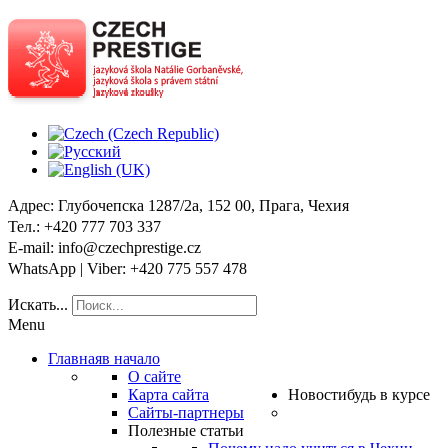
Адрес
: Глубочепска 1287/2a, 152 00, Прага, Чехия
Тел
.: +420 777 703 337
E-mail
: info@czechprestige.cz
WhatsApp | Viber
: +420 775 557 478
Искать...
Menu
Главная
в начало
О сайте
Карта сайта
Новости
будь в курсе
Сайты-партнеры
Полезные статьи