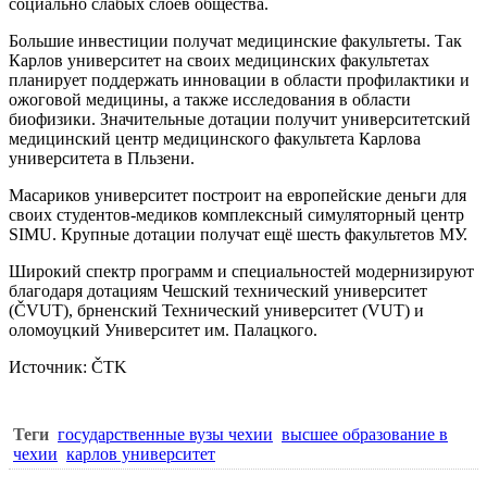
социально слабых слоёв общества.
Большие инвестиции получат медицинские факультеты. Так
Карлов университет
на своих медицинских факультетах
планирует поддержать инновации в области профилактики и
ожоговой медицины, а также исследования в области
биофизики. Значительные дотации получит университетский
медицинский центр медицинского факультета Карлова
университета в Пльзени.
Масариков университет построит на европейские деньги для
своих студентов-медиков комплексный симуляторный центр
SIMU. Крупные дотации получат ещё шесть факультетов МУ.
Широкий спектр программ и специальностей модернизируют
благодаря дотациям Чешский технический университет
(ČVUT), брненский Технический университет (VUT) и
оломоуцкий Университет им. Палацкого.
Источник: ČTK
Теги
государственные вузы чехии
высшее образование в
чехии
карлов университет