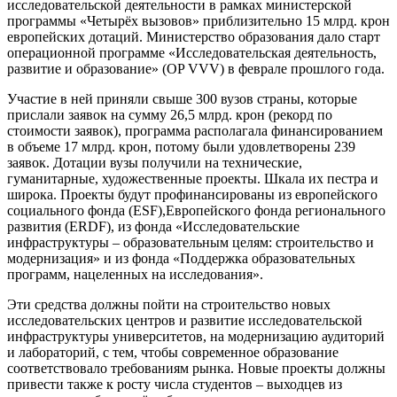
исследовательской деятельности в рамках министерской
программы «Четырёх вызовов» приблизительно 15 млрд. крон
европейских дотаций. Министерство образования дало старт
операционной программе «Исследовательская деятельность,
развитие и образование» (OP VVV) в феврале прошлого года.
Участие в ней приняли свыше 300 вузов страны, которые
прислали заявок на сумму 26,5 млрд. крон (рекорд по
стоимости заявок), программа располагала финансированием
в объеме 17 млрд. крон, потому были удовлетворены 239
заявок. Дотации вузы получили на технические,
гуманитарные, художественные проекты. Шкала их пестра и
широка. Проекты будут профинансированы из европейского
социального фонда (ESF),Европейского фонда регионального
развития (ERDF), из фонда «Исследовательские
инфраструктуры – образовательным целям: строительство и
модернизация» и из фонда «Поддержка образовательных
программ, нацеленных на исследования».
Эти средства должны пойти на строительство новых
исследовательских центров и развитие исследовательской
инфраструктуры университетов, на модернизацию аудиторий
и лабораторий, с тем, чтобы современное образование
соответствовало требованиям рынка. Новые проекты должны
привести также к росту числа студентов – выходцев из