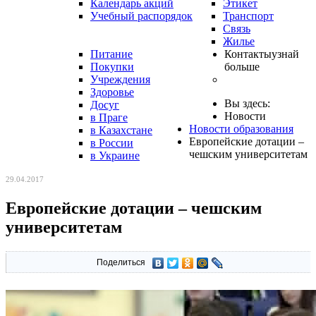
Календарь акций
Этикет
Учебный распорядок
Транспорт
Связь
Жилье
Питание
Контакты
узнай
Покупки
больше
Учреждения
Здоровье
Вы здесь:
Досуг
Новости
в Праге
Новости образования
в Казахстане
Европейские дотации –
в России
чешским университетам
в Украине
29.04.2017
Европейские дотации – чешским
университетам
Поделиться