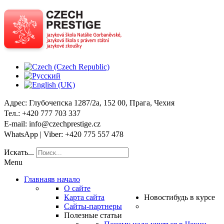
Адрес
: Глубочепска 1287/2a, 152 00, Прага, Чехия
Тел
.: +420 777 703 337
E-mail
: info@czechprestige.cz
WhatsApp | Viber
: +420 775 557 478
Искать...
Menu
Главная
в начало
О сайте
Карта сайта
Новости
будь в курсе
Сайты-партнеры
Полезные статьи