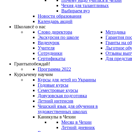
Почему надо учиться в Чехии
Чехия для талантливых
Выбираем вуз
Новости образования
Календарь акций
Школа
всё о нас
Слово директора
Методика
Экскурсия по школе
Гарантия по
Видеоурок
Гранты на о
Учителя
Льготное об
Сотрудники
Отзывы вып
Сертификаты
Для предста
Гранты
побеждай!
Программа 2022
Курсы
чему научим
Курсы для детей из Украины
Годовые курсы
Семестровые курсы
Довузовская подготовка
Летний интенсив
Чешский язык для обучения в
художественных школах
Каникулы в Чехии
Месяц в Чехии
Летний дневник