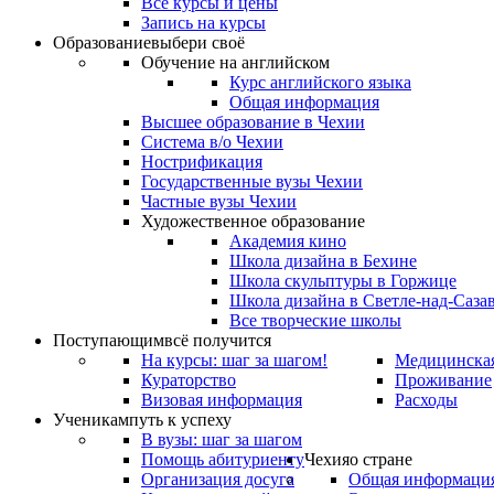
Все курсы и цены
Запись на курсы
Образование
выбери своё
Обучение на английском
Курс английского языка
Общая информация
Высшее образование в Чехии
Система в/о Чехии
Нострификация
Государственные вузы Чехии
Частные вузы Чехии
Художественное образование
Академия кино
Школа дизайна в Бехине
Школа скульптуры в Горжице
Школа дизайна в Светле-над-Саза
Все творческие школы
Поступающим
всё получится
На курсы: шаг за шагом!
Медицинская
Кураторство
Проживание
Визовая информация
Расходы
Ученикам
путь к успеху
В вузы: шаг за шагом
Помощь абитуриенту
Чехия
о стране
Организация досуга
Общая информаци