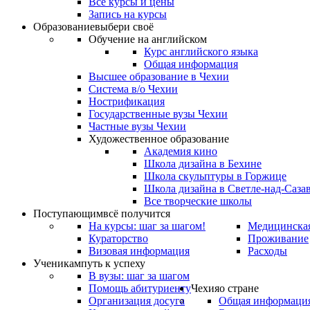
Все курсы и цены
Запись на курсы
Образование
выбери своё
Обучение на английском
Курс английского языка
Общая информация
Высшее образование в Чехии
Система в/о Чехии
Нострификация
Государственные вузы Чехии
Частные вузы Чехии
Художественное образование
Академия кино
Школа дизайна в Бехине
Школа скульптуры в Горжице
Школа дизайна в Светле-над-Саза
Все творческие школы
Поступающим
всё получится
На курсы: шаг за шагом!
Медицинская
Кураторство
Проживание
Визовая информация
Расходы
Ученикам
путь к успеху
В вузы: шаг за шагом
Помощь абитуриенту
Чехия
о стране
Организация досуга
Общая информаци