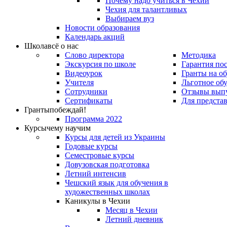
Почему надо учиться в Чехии
Чехия для талантливых
Выбираем вуз
Новости образования
Календарь акций
Школа
всё о нас
Слово директора
Методика
Экскурсия по школе
Гарантия по
Видеоурок
Гранты на о
Учителя
Льготное об
Сотрудники
Отзывы вып
Сертификаты
Для предста
Гранты
побеждай!
Программа 2022
Курсы
чему научим
Курсы для детей из Украины
Годовые курсы
Семестровые курсы
Довузовская подготовка
Летний интенсив
Чешский язык для обучения в
художественных школах
Каникулы в Чехии
Месяц в Чехии
Летний дневник