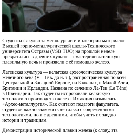
Студенты факультета металлургии и инженерии материалов
Высшей горно-металлургической школы-Технического
университета Остравы
(
VŠB-TUO
) на прошлой неделе
превратились в древних культов – смастерили латенскую
плавильную печь и произвели с её помощью железо.
Латенская культура — кельтская археологическая культура
железного века (V—I вв. до н. э.), распространённая по всей
Центральной и Западной Европе, на Балканах, в Малой Азии,
Британии и Ирландии. Названа по селению Ла-Тен (La Tène)
в Швейцарии. Так студенты испробовали кельтскую
технологию производства железа. Их акция называлась
«Архео-металлургия». Как считают педагоги факультета,
студентов важно знакомить не только с современными
технологиями, но и с древними, чтобы учить их заодно
истории и традициям.
Демонстрации исторической плавки железа (к слову, эта