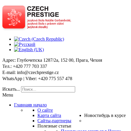
Адрес
: Глубочепска 1287/2a, 152 00, Прага, Чехия
Тел
.: +420 777 703 337
E-mail
: info@czechprestige.cz
WhatsApp | Viber
: +420 775 557 478
Искать...
Menu
Главная
в начало
О сайте
Карта сайта
Новости
будь в курсе
Сайты-партнеры
Полезные статьи