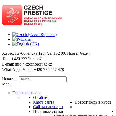
Адрес
: Глубочепска 1287/2a, 152 00, Прага, Чехия
Тел
.: +420 777 703 337
E-mail
: info@czechprestige.cz
WhatsApp | Viber
: +420 775 557 478
Искать...
Menu
Главная
в начало
О сайте
Карта сайта
Новости
будь в курсе
Сайты-партнеры
Полезные статьи