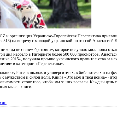
Z и организация Украинско-Европейская Перспектива приглаша
рия 313) на встречу с молодой украинской поэтессой Анастасией 
икогда не станем братьями», которое получило миллионы отклик
и дня набрало в Интернете более 500 000 просмотров. Анастас
влянка 2015», получила премию украинского правительства за и
етия» в категории «Перспектива».
льнюсе, Риге, в школах и университетах, в библиотеках и на фе
 с мужеством и силой воли. Книга «Это моя и твоя война» - вт
зависимость стоят того, чтобы мы за них воевали. Каждый день
авная мысль книги.
ехии