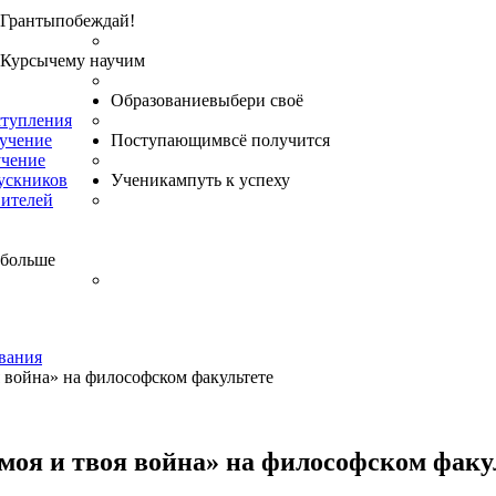
Гранты
побеждай!
Курсы
чему научим
Образование
выбери своё
ступления
бучение
Поступающим
всё получится
учение
ускников
Ученикам
путь к успеху
вителей
 больше
вания
я война» на философском факультете
моя и твоя война» на философском факу