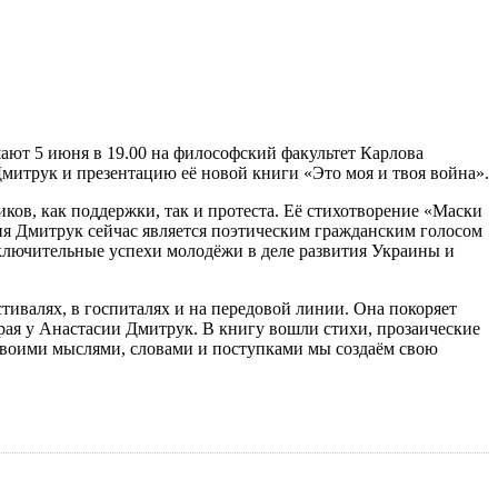
ют 5 июня в 19.00 на философский факультет Карлова
Дмитрук и презентацию её новой книги «Это моя и твоя война».
ов, как поддержки, так и протеста. Её стихотворение «Маски
ия Дмитрук сейчас является поэтическим гражданским голосом
сключительные успехи молодёжи в деле развития Украины и
стивалях, в госпиталях и на передовой линии. Она покоряет
орая у Анастасии Дмитрук. В книгу вошли стихи, прозаические
 своими мыслями, словами и поступками мы создаём свою