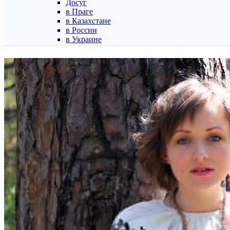
Досуг
в Праге
в Казахстане
в России
в Украине