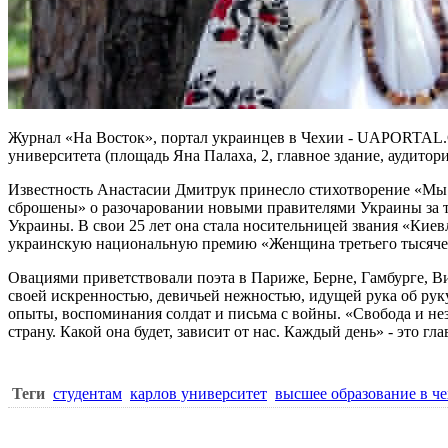
Журнал «На Восток», портал украинцев в Чехии - UAPORTAL.C
университета (площадь Яна Палаха, 2, главное здание, аудито
Известность Анастасии Дмитрук принесло стихотворение «Мы н
сброшены» о разочаровании новыми правителями Украины за тр
Украины. В свои 25 лет она стала носительницей звания «Кие
украинскую национальную премию «Женщина третьего тысячел
Овациями приветствовали поэта в Париже, Берне, Гамбурге, Ви
своей искренностью, девичьей нежностью, идущей рука об руку
опыты, воспоминания солдат и письма с войны. «Свобода и не
страну. Какой она будет, зависит от нас. Каждый день» - это гл
Теги
студентам
карлов университет
высшее образование в ч