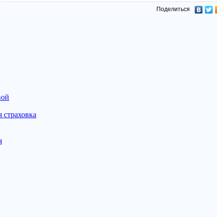
Поделиться
вой
 страховка
я