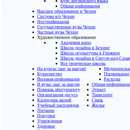
Курс английского языка
Общая информация
Высшее образование в Чехии
Система в/о Чехии
Нострификация
Государственные вузы Чехии
Частные вузы Чехии
Художественное образование
Академия кино
Школа дизайна в Бехине
Школа скульптуры в Горжице
Школа дизайна в Светле-над-Саза
Все творческие школы
На курсы: шаг за шагом!
Медицинская
Кураторство
Проживание
Визовая информация
Расходы
В вузы: шаг за шагом
Общая информаци
Помощь абитуриенту
Этикет
Организация досуга
Транспорт
Календарь акций
Связь
Учебный распорядок
Жилье
Питание
Покупки
Учреждения
Здоровье