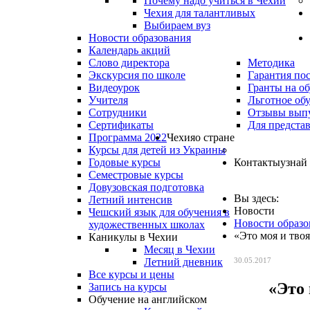
Почему надо учиться в Чехии
Чехия для талантливых
Выбираем вуз
Новости образования
Календарь акций
Слово директора
Методика
Экскурсия по школе
Гарантия по
Видеоурок
Гранты на о
Учителя
Льготное об
Сотрудники
Отзывы вып
Сертификаты
Для предста
Программа 2022
Чехия
о стране
Курсы для детей из Украины
Годовые курсы
Контакты
узнай
Семестровые курсы
Довузовская подготовка
Вы здесь:
Летний интенсив
Новости
Чешский язык для обучения в
Новости образо
художественных школах
«Это моя и тво
Каникулы в Чехии
Месяц в Чехии
Летний дневник
30.05.2017
Все курсы и цены
«Это 
Запись на курсы
Обучение на английском