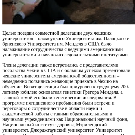
Целью поездки совместной делегации двух чешских
университетов – оломоуцкого Университета им. Палацкого и
брненского Университета им. Менделя в США было
налаживание сотрудничества с ведущими американскими
университетами и научно-исследовательскими институтами.
Члены делегации также встретились с представителями
посольства Чехии в США и с большим успехом презентовали
чешские университеты американской общественности –
немедленно появились желающие приехать в Чехию на
обучение. Визит делегации был приурочен к грядущему 200-
летнему юбилею основателя генетики Грегора Менделя, а
главной темой его были генетические исследования. В
программе пятидневного пребывания были встречи и
переговоры о сотрудничестве в области науки и
академической работы с такими образовательными и
научными учреждениями как Национальный научный фонд,
Национальный институт здоровья, Мэрилендский
университет, Джорджтаунский университет, Университет