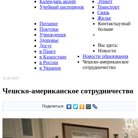
Календарь акций
Этикет
Учебный распорядок
Транспорт
Связь
Жилье
Питание
Контакты
узнай
Покупки
больше
Учреждения
Здоровье
Вы здесь:
Досуг
Новости
в Праге
Новости образования
в Казахстане
Чешско-американское
в России
сотрудничество
в Украине
31.05.2017
Чешско-американское сотрудничество
Поделиться