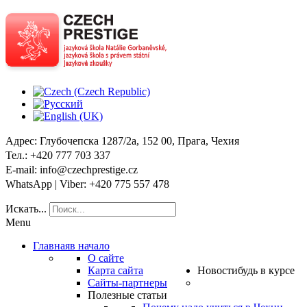
Адрес
: Глубочепска 1287/2a, 152 00, Прага, Чехия
Тел
.: +420 777 703 337
E-mail
: info@czechprestige.cz
WhatsApp | Viber
: +420 775 557 478
Искать...
Menu
Главная
в начало
О сайте
Карта сайта
Новости
будь в курсе
Сайты-партнеры
Полезные статьи