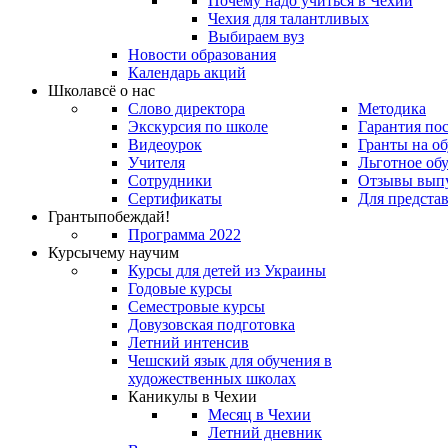
Почему надо учиться в Чехии
Чехия для талантливых
Выбираем вуз
Новости образования
Календарь акций
Школа
всё о нас
Слово директора
Методика
Экскурсия по школе
Гарантия по
Видеоурок
Гранты на о
Учителя
Льготное об
Сотрудники
Отзывы вып
Сертификаты
Для предста
Гранты
побеждай!
Программа 2022
Курсы
чему научим
Курсы для детей из Украины
Годовые курсы
Семестровые курсы
Довузовская подготовка
Летний интенсив
Чешский язык для обучения в
художественных школах
Каникулы в Чехии
Месяц в Чехии
Летний дневник