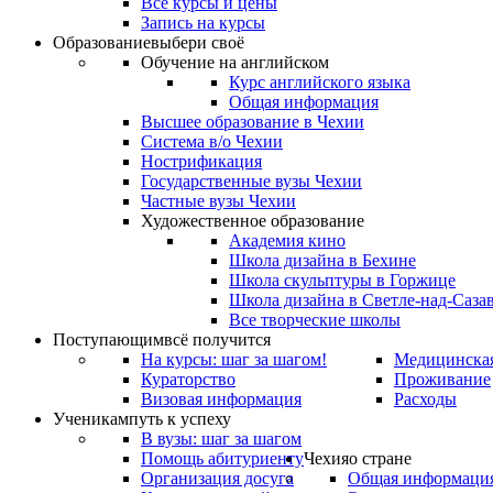
Все курсы и цены
Запись на курсы
Образование
выбери своё
Обучение на английском
Курс английского языка
Общая информация
Высшее образование в Чехии
Система в/о Чехии
Нострификация
Государственные вузы Чехии
Частные вузы Чехии
Художественное образование
Академия кино
Школа дизайна в Бехине
Школа скульптуры в Горжице
Школа дизайна в Светле-над-Саза
Все творческие школы
Поступающим
всё получится
На курсы: шаг за шагом!
Медицинская
Кураторство
Проживание
Визовая информация
Расходы
Ученикам
путь к успеху
В вузы: шаг за шагом
Помощь абитуриенту
Чехия
о стране
Организация досуга
Общая информаци