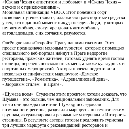
«Южная Чехия с аппетитом и любовью» и «Южная Чехия –
вкусно и с приключениями».
Мобильная аппликация VBOO. Этот полезный софт
позволяет путешествовать, одалживая транспортные средства
у тех, кто в данный момент никуда не едет. Люди, у которых
нет автомобиля, смогут арендовать автомобиль у
автовладельцев, с их согласия, разумеется.
OurPrague или «Откройте Прагу нашими глазами». Этот
проект предназначен молодым туристам, которые с помощью
специального веб-портала найдут в Праге недорогие
рестораны, пражских жителей, готовых уделять время гостям
столицы, перечень неисхоженных мест, а также культурных и
спортивных мероприятий. Авторы проекта подготовили
несколько специфических маршрутов: «Дамское
путешествие», «Романтика», «Адреналиновый день»,
«Здоровым стилем – в Праге».
«Шумава всем». Студенты этим проектом хотели доказать, что
Шумава – это больше, чем национальный заповедник. Для
этого они дважды посетили Шумаву, исследовали
возможности региона, разделили маршруты по тематическим
группам, актуализировали рекламные материалы и Интернет-
страницы. В результате авторы готовы предложить туристам
три лучших маршрута с рекомендацией ресторанов и