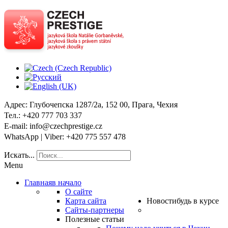
Адрес
: Глубочепска 1287/2a, 152 00, Прага, Чехия
Тел
.: +420 777 703 337
E-mail
: info@czechprestige.cz
WhatsApp | Viber
: +420 775 557 478
Искать...
Menu
Главная
в начало
О сайте
Карта сайта
Новости
будь в курсе
Сайты-партнеры
Полезные статьи