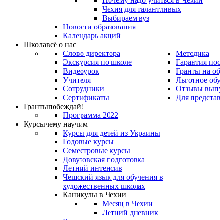
Почему надо учиться в Чехии
Чехия для талантливых
Выбираем вуз
Новости образования
Календарь акций
Школа
всё о нас
Слово директора
Методика
Экскурсия по школе
Гарантия по
Видеоурок
Гранты на о
Учителя
Льготное об
Сотрудники
Отзывы вып
Сертификаты
Для предста
Гранты
побеждай!
Программа 2022
Курсы
чему научим
Курсы для детей из Украины
Годовые курсы
Семестровые курсы
Довузовская подготовка
Летний интенсив
Чешский язык для обучения в
художественных школах
Каникулы в Чехии
Месяц в Чехии
Летний дневник