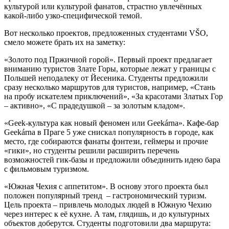
культурой или культурой фанатов, страстно увлечённых
какой-либо узко-специфической темой.
Вот несколько проектов, предложенных студентами VŠO,
смело можете брать их на заметку:
«Золото под Пржичной горой». Первый проект предлагает
вниманию туристов Злате Горы, которые лежат у границы с
Польшей неподалеку от Йесеника. Студенты предложили
сразу несколько маршрутов для туристов, например, «Стань
на пробу искателем приключений», «За красотами Златых Гор
– активно», «С прадедушкой – за золотым кладом».
«Geek-культура как новый феномен или Geekárna». Кафе-бар
Geekárna в Праге 5 уже снискал популярность в городе, как
место, где собираются фанаты фэнтези, геймеры и прочие
«гики», но студенты решили расширить перечень
возможностей гик-базы и предложили объединить идею бара
с фильмовым туризмом.
«Южная Чехия с аппетитом». В основу этого проекта был
положен популярный тренд – гастрономический туризм.
Цель проекта – привлечь молодых людей в Южную Чехию
через интерес к её кухне. А там, глядишь, и до культурных
объектов доберутся. Студенты подготовили два маршрута: