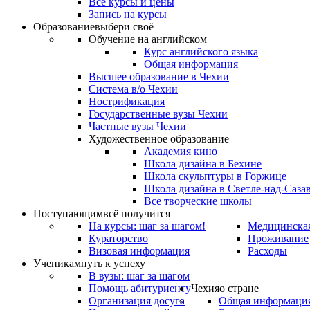
Все курсы и цены
Запись на курсы
Образование
выбери своё
Обучение на английском
Курс английского языка
Общая информация
Высшее образование в Чехии
Система в/о Чехии
Нострификация
Государственные вузы Чехии
Частные вузы Чехии
Художественное образование
Академия кино
Школа дизайна в Бехине
Школа скульптуры в Горжице
Школа дизайна в Светле-над-Саза
Все творческие школы
Поступающим
всё получится
На курсы: шаг за шагом!
Медицинская
Кураторство
Проживание
Визовая информация
Расходы
Ученикам
путь к успеху
В вузы: шаг за шагом
Помощь абитуриенту
Чехия
о стране
Организация досуга
Общая информаци