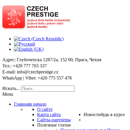
Адрес
: Глубочепска 1287/2a, 152 00, Прага, Чехия
Тел
.: +420 777 703 337
E-mail
: info@czechprestige.cz
WhatsApp | Viber
: +420 775 557 478
Искать...
Menu
Главная
в начало
О сайте
Карта сайта
Новости
будь в курсе
Сайты-партнеры
Полезные статьи