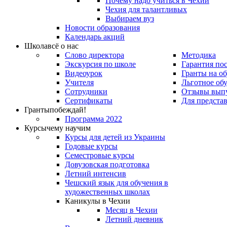
Почему надо учиться в Чехии
Чехия для талантливых
Выбираем вуз
Новости образования
Календарь акций
Школа
всё о нас
Слово директора
Методика
Экскурсия по школе
Гарантия по
Видеоурок
Гранты на о
Учителя
Льготное об
Сотрудники
Отзывы вып
Сертификаты
Для предста
Гранты
побеждай!
Программа 2022
Курсы
чему научим
Курсы для детей из Украины
Годовые курсы
Семестровые курсы
Довузовская подготовка
Летний интенсив
Чешский язык для обучения в
художественных школах
Каникулы в Чехии
Месяц в Чехии
Летний дневник