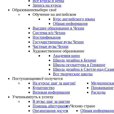
Все курсы и цены
Запись на курсы
Образование
выбери своё
Обучение на английском
Курс английского языка
Общая информация
Высшее образование в Чехии
Система в/о Чехии
Нострификация
Государственные вузы Чехии
Частные вузы Чехии
Художественное образование
Академия кино
Школа дизайна в Бехине
Школа скульптуры в Горжице
Школа дизайна в Светле-над-Саза
Все творческие школы
Поступающим
всё получится
На курсы: шаг за шагом!
Медицинская
Кураторство
Проживание
Визовая информация
Расходы
Ученикам
путь к успеху
В вузы: шаг за шагом
Помощь абитуриенту
Чехия
о стране
Организация досуга
Общая информаци