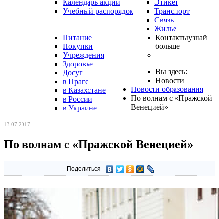
Календарь акций
Этикет
Учебный распорядок
Транспорт
Связь
Жилье
Питание
Контакты
узнай
Покупки
больше
Учреждения
Здоровье
Вы здесь:
Досуг
Новости
в Праге
Новости образования
в Казахстане
По волнам с «Пражской
в России
Венецией»
в Украине
13.07.2017
По волнам с «Пражской Венецией»
Поделиться