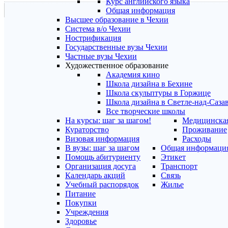
Курс английского языка
Общая информация
Высшее образование в Чехии
Система в/о Чехии
Нострификация
Государственные вузы Чехии
Частные вузы Чехии
Художественное образование
Академия кино
Школа дизайна в Бехине
Школа скульптуры в Горжице
Школа дизайна в Светле-над-Саза
Все творческие школы
На курсы: шаг за шагом!
Медицинская
Кураторство
Проживание
Визовая информация
Расходы
В вузы: шаг за шагом
Общая информаци
Помощь абитуриенту
Этикет
Организация досуга
Транспорт
Календарь акций
Связь
Учебный распорядок
Жилье
Питание
Покупки
Учреждения
Здоровье