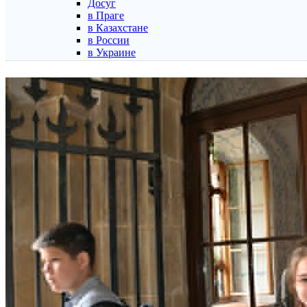
Досуг
в Праге
в Казахстане
в России
в Украине