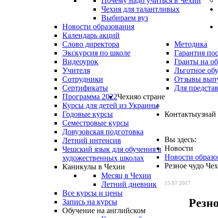
Почему надо учиться в Чехии
Чехия для талантливых
Выбираем вуз
Новости образования
Календарь акций
Слово директора
Методика
Экскурсия по школе
Гарантия по
Видеоурок
Гранты на о
Учителя
Льготное об
Сотрудники
Отзывы вып
Сертификаты
Для предста
Программа 2022
Чехия
о стране
Курсы для детей из Украины
Годовые курсы
Контакты
узнай
Семестровые курсы
Довузовская подготовка
Вы здесь:
Летний интенсив
Новости
Чешский язык для обучения в
Новости образо
художественных школах
Резное чудо Че
Каникулы в Чехии
Месяц в Чехии
Летний дневник
15.07.2017
Все курсы и цены
Резно
Запись на курсы
Обучение на английском