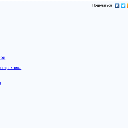
Поделиться
вой
 страховка
я