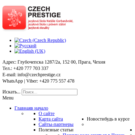
Адрес
: Глубочепска 1287/2a, 152 00, Прага, Чехия
Тел
.: +420 777 703 337
E-mail
: info@czechprestige.cz
WhatsApp | Viber
: +420 775 557 478
Искать...
Menu
Главная
в начало
О сайте
Карта сайта
Новости
будь в курсе
Сайты-партнеры
Полезные статьи