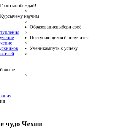
Гранты
побеждай!
Курсы
чему научим
Образование
выбери своё
ступления
бучение
Поступающим
всё получится
учение
ускников
Ученикам
путь к успеху
вителей
 больше
вания
хии
е чудо Чехии