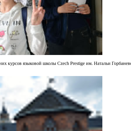
них курсов языковой школы Czech Prestige
им. Натальи Горбаневс