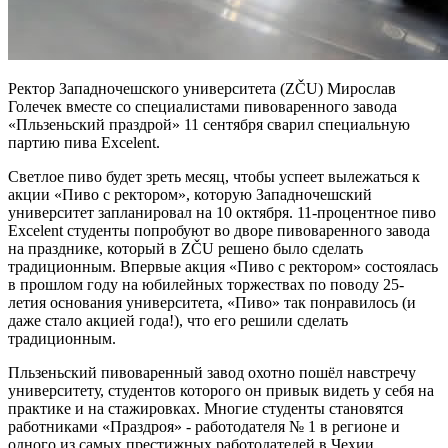
Ректор
Западночешского университета
(
ZČU
) Мирослав
Голечек вместе со специалистами пивоваренного завода
«Пльзеньский праздрой» 11 сентября сварил специальную
партию пива Excelent.
Светлое пиво будет зреть месяц, чтобы успеет вылежаться к
акции «Пиво с ректором», которую Западночешский
университет запланировал на 10 октября. 11-процентное пиво
Excelent студенты попробуют во дворе пивоваренного завода
на празднике, который в ZČU решено было сделать
традиционным. Впервые акция «Пиво с ректором» состоялась
в прошлом году на юбилейных торжествах по поводу 25-
летия основания университета, «Пиво» так понравилось (и
даже стало акцией года!), что его решили сделать
традиционным.
Пльзеньский пивоваренный завод охотно пошёл навстречу
университету, студентов которого он привык видеть у себя на
практике и на стажировках. Многие студенты становятся
работниками «Праздроя» - работодателя № 1 в регионе и
одного из самых престижных работодателей в Чехии.