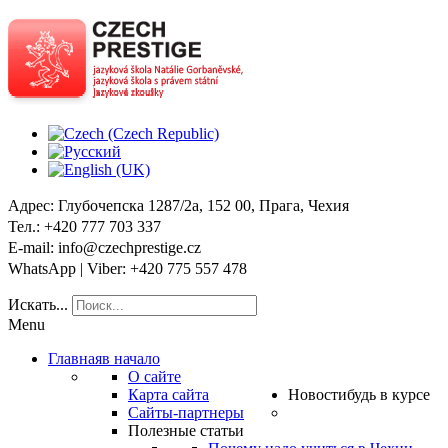
Адрес
: Глубочепска 1287/2a, 152 00, Прага, Чехия
Тел
.: +420 777 703 337
E-mail
: info@czechprestige.cz
WhatsApp | Viber
: +420 775 557 478
Искать...
Menu
Главная
в начало
О сайте
Карта сайта
Новости
будь в курсе
Сайты-партнеры
Полезные статьи