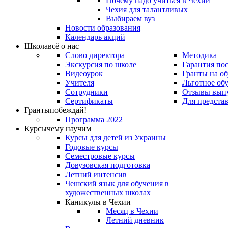
Почему надо учиться в Чехии
Чехия для талантливых
Выбираем вуз
Новости образования
Календарь акций
Школа
всё о нас
Слово директора
Методика
Экскурсия по школе
Гарантия по
Видеоурок
Гранты на о
Учителя
Льготное об
Сотрудники
Отзывы вып
Сертификаты
Для предста
Гранты
побеждай!
Программа 2022
Курсы
чему научим
Курсы для детей из Украины
Годовые курсы
Семестровые курсы
Довузовская подготовка
Летний интенсив
Чешский язык для обучения в
художественных школах
Каникулы в Чехии
Месяц в Чехии
Летний дневник