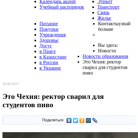
Календарь акций
Этикет
Учебный распорядок
Транспорт
Связь
Жилье
Питание
Контакты
узнай
Покупки
больше
Учреждения
Здоровье
Вы здесь:
Досуг
Новости
в Праге
Новости образования
в Казахстане
Это Чехия: ректор
в России
сварил для студентов
в Украине
пиво
20.09.2017
Это Чехия: ректор сварил для
студентов пиво
Поделиться