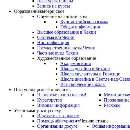
Все курсы и цены
Запись на курсы
Образование
выбери своё
Обучение на английском
Курс английского языка
Общая информация
Высшее образование в Чехии
Система в/о Чехии
Нострификация
Государственные вузы Чехии
Частные вузы Чехии
Художественное образование
Академия кино
Школа дизайна в Бехине
Школа скульптуры в Горжице
Школа дизайна в Светле-над-Саза
Все творческие школы
Поступающим
всё получится
На курсы: шаг за шагом!
Медицинская
Кураторство
Проживание
Визовая информация
Расходы
Ученикам
путь к успеху
В вузы: шаг за шагом
Помощь абитуриенту
Чехия
о стране
Организация досуга
Общая информаци