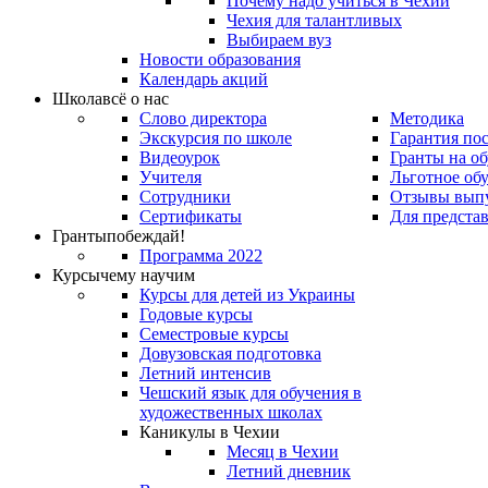
Почему надо учиться в Чехии
Чехия для талантливых
Выбираем вуз
Новости образования
Календарь акций
Школа
всё о нас
Слово директора
Методика
Экскурсия по школе
Гарантия по
Видеоурок
Гранты на о
Учителя
Льготное об
Сотрудники
Отзывы вып
Сертификаты
Для предста
Гранты
побеждай!
Программа 2022
Курсы
чему научим
Курсы для детей из Украины
Годовые курсы
Семестровые курсы
Довузовская подготовка
Летний интенсив
Чешский язык для обучения в
художественных школах
Каникулы в Чехии
Месяц в Чехии
Летний дневник