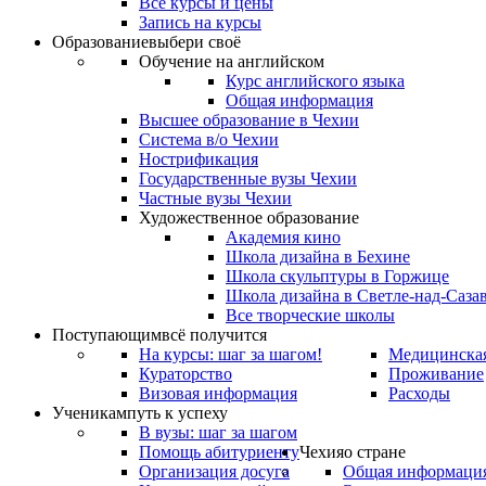
Все курсы и цены
Запись на курсы
Образование
выбери своё
Обучение на английском
Курс английского языка
Общая информация
Высшее образование в Чехии
Система в/о Чехии
Нострификация
Государственные вузы Чехии
Частные вузы Чехии
Художественное образование
Академия кино
Школа дизайна в Бехине
Школа скульптуры в Горжице
Школа дизайна в Светле-над-Саза
Все творческие школы
Поступающим
всё получится
На курсы: шаг за шагом!
Медицинская
Кураторство
Проживание
Визовая информация
Расходы
Ученикам
путь к успеху
В вузы: шаг за шагом
Помощь абитуриенту
Чехия
о стране
Организация досуга
Общая информаци