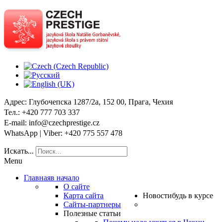
Адрес
: Глубочепска 1287/2a, 152 00, Прага, Чехия
Тел
.: +420 777 703 337
E-mail
: info@czechprestige.cz
WhatsApp | Viber
: +420 775 557 478
Искать...
Menu
Главная
в начало
О сайте
Карта сайта
Новости
будь в курсе
Сайты-партнеры
Полезные статьи