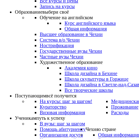
Все курсы и цены
Запись на курсы
Образование
выбери своё
Обучение на английском
Курс английского языка
Общая информация
Высшее образование в Чехии
Система в/о Чехии
Нострификация
Государственные вузы Чехии
Частные вузы Чехии
Художественное образование
Академия кино
Школа дизайна в Бехине
Школа скульптуры в Горжице
Школа дизайна в Светле-над-Саза
Все творческие школы
Поступающим
всё получится
На курсы: шаг за шагом!
Медицинская
Кураторство
Проживание
Визовая информация
Расходы
Ученикам
путь к успеху
В вузы: шаг за шагом
Помощь абитуриенту
Чехия
о стране
Организация досуга
Общая информаци