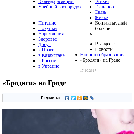
Календарь акций
Этикет
Учебный распорядок
Транспорт
Связь
Жилье
Питание
Контакты
узнай
Покупки
больше
Учреждения
Здоровье
Вы здесь:
Досуг
Новости
в Праге
Новости образования
в Казахстане
«Бродяги» на Граде
в России
в Украине
17.10.2017
«Бродяги» на Граде
Поделиться