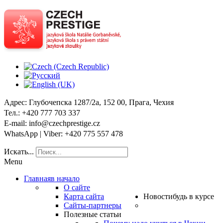
Адрес
: Глубочепска 1287/2a, 152 00, Прага, Чехия
Тел
.: +420 777 703 337
E-mail
: info@czechprestige.cz
WhatsApp | Viber
: +420 775 557 478
Искать...
Menu
Главная
в начало
О сайте
Карта сайта
Новости
будь в курсе
Сайты-партнеры
Полезные статьи