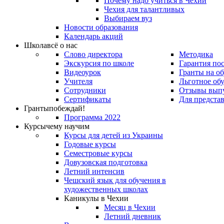
Почему надо учиться в Чехии
Чехия для талантливых
Выбираем вуз
Новости образования
Календарь акций
Школа
всё о нас
Слово директора
Методика
Экскурсия по школе
Гарантия по
Видеоурок
Гранты на о
Учителя
Льготное об
Сотрудники
Отзывы вып
Сертификаты
Для предста
Гранты
побеждай!
Программа 2022
Курсы
чему научим
Курсы для детей из Украины
Годовые курсы
Семестровые курсы
Довузовская подготовка
Летний интенсив
Чешский язык для обучения в
художественных школах
Каникулы в Чехии
Месяц в Чехии
Летний дневник