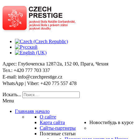
Адрес
: Глубочепска 1287/2a, 152 00, Прага, Чехия
Тел
.: +420 777 703 337
E-mail
: info@czechprestige.cz
WhatsApp | Viber
: +420 775 557 478
Искать...
Menu
Главная
в начало
О сайте
Карта сайта
Новости
будь в курсе
Сайты-партнеры
Полезные статьи