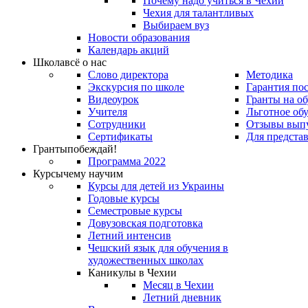
Почему надо учиться в Чехии
Чехия для талантливых
Выбираем вуз
Новости образования
Календарь акций
Школа
всё о нас
Слово директора
Методика
Экскурсия по школе
Гарантия по
Видеоурок
Гранты на о
Учителя
Льготное об
Сотрудники
Отзывы вып
Сертификаты
Для предста
Гранты
побеждай!
Программа 2022
Курсы
чему научим
Курсы для детей из Украины
Годовые курсы
Семестровые курсы
Довузовская подготовка
Летний интенсив
Чешский язык для обучения в
художественных школах
Каникулы в Чехии
Месяц в Чехии
Летний дневник