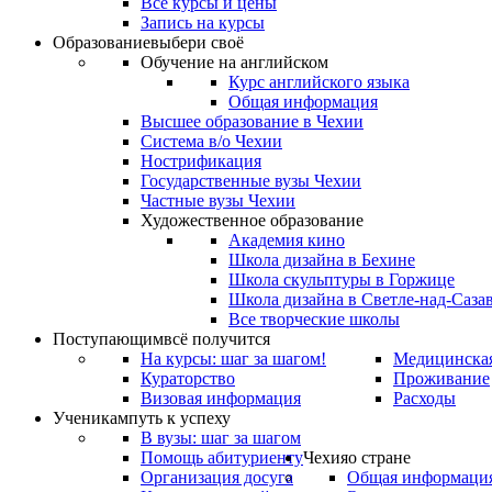
Все курсы и цены
Запись на курсы
Образование
выбери своё
Обучение на английском
Курс английского языка
Общая информация
Высшее образование в Чехии
Система в/о Чехии
Нострификация
Государственные вузы Чехии
Частные вузы Чехии
Художественное образование
Академия кино
Школа дизайна в Бехине
Школа скульптуры в Горжице
Школа дизайна в Светле-над-Саза
Все творческие школы
Поступающим
всё получится
На курсы: шаг за шагом!
Медицинская
Кураторство
Проживание
Визовая информация
Расходы
Ученикам
путь к успеху
В вузы: шаг за шагом
Помощь абитуриенту
Чехия
о стране
Организация досуга
Общая информаци