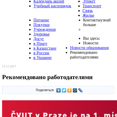
Календарь акций
Этикет
Учебный распорядок
Транспорт
Связь
Жилье
Питание
Контакты
узнай
Покупки
больше
Учреждения
Здоровье
Вы здесь:
Досуг
Новости
в Праге
Новости образования
в Казахстане
Рекомендовано
в России
работодателями
в Украине
15.12.2017
Рекомендовано работодателями
Поделиться