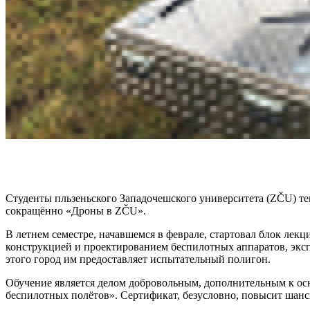
Студенты пльзеньского
Западочешского университета
(
ZČU
) т
сокращённо «Дроны в ZČU».
В летнем семестре, начавшемся в феврале, стартовал блок лек
конструкцией и проектированием беспилотных аппаратов, эксп
этого город им предоставляет испытательный полигон.
Обучение является делом добровольным, дополнительным к о
беспилотных полётов». Сертификат, безусловно, повысит шанс