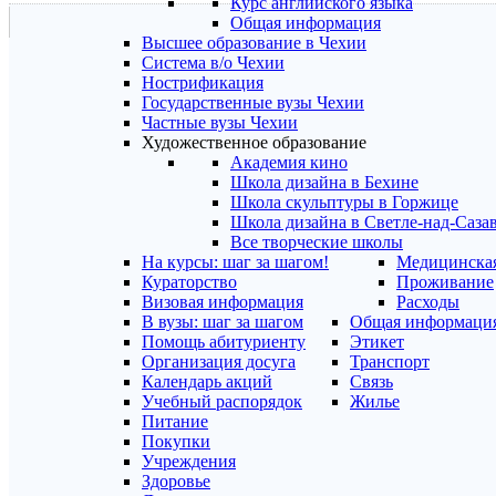
Курс английского языка
Общая информация
Высшее образование в Чехии
Система в/о Чехии
Нострификация
Государственные вузы Чехии
Частные вузы Чехии
Художественное образование
Академия кино
Школа дизайна в Бехине
Школа скульптуры в Горжице
Школа дизайна в Светле-над-Саза
Все творческие школы
На курсы: шаг за шагом!
Медицинская
Кураторство
Проживание
Визовая информация
Расходы
В вузы: шаг за шагом
Общая информаци
Помощь абитуриенту
Этикет
Организация досуга
Транспорт
Календарь акций
Связь
Учебный распорядок
Жилье
Питание
Покупки
Учреждения
Здоровье