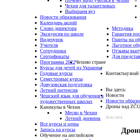
Почему надо учиться в Чехии
Чехия для талантливых
Выбираем вуз
Новости образования
Календарь акций
Слово директора
Методика
Экскурсия по школе
Гарантия по
Видеоурок
Гранты на о
Учителя
Льготное об
Сотрудники
Отзывы вып
Сертификаты
Для предста
Программа 2022
Чехия
о стране
Курсы для детей из Украины
Годовые курсы
Контакты
узнай
Семестровые курсы
Довузовская подготовка
Вы здесь:
Летний интенсив
Новости
Чешский язык для обучения в
Новости образо
художественных школах
Дроны над ZČ
Каникулы в Чехии
Месяц в Чехии
Летний дневник
28.02.2018
Все курсы и цены
Дрон
Запись на курсы
Обучение на английском