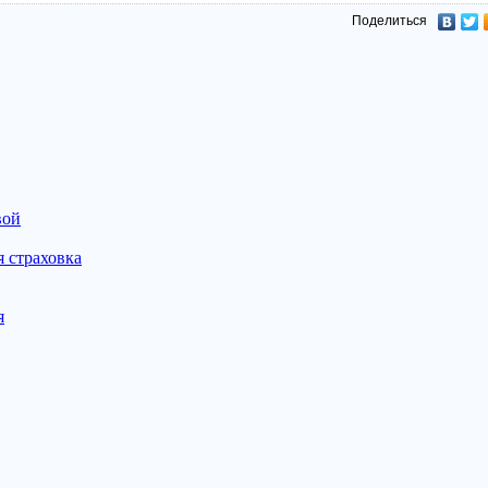
Поделиться
вой
 страховка
я