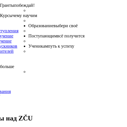
Гранты
побеждай!
Курсы
чему научим
Образование
выбери своё
ступления
бучение
Поступающим
всё получится
учение
ускников
Ученикам
путь к успеху
вителей
 больше
вания
U
ы над ZČU