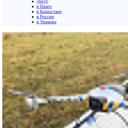
Досуг
в Праге
в Казахстане
в России
в Украине