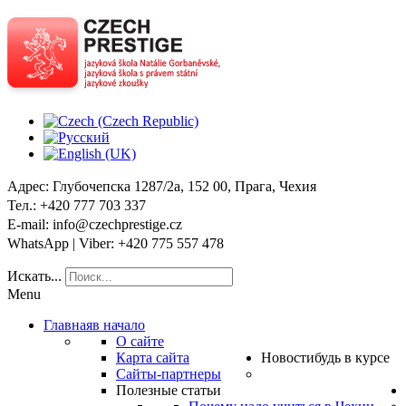
Адрес
: Глубочепска 1287/2a, 152 00, Прага, Чехия
Тел
.: +420 777 703 337
E-mail
: info@czechprestige.cz
WhatsApp | Viber
: +420 775 557 478
Искать...
Menu
Главная
в начало
О сайте
Карта сайта
Новости
будь в курсе
Сайты-партнеры
Полезные статьи