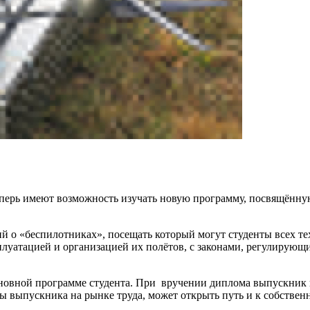
еперь имеют возможность изучать новую программу, посвящённу
ций о «беспилотниках», посещать который могут студенты всех т
луатацией и организацией их полётов, с законами, регулирующ
сновной программе студента. При вручении диплома выпускник
ы выпускника на рынке труда, может открыть путь и к собствен