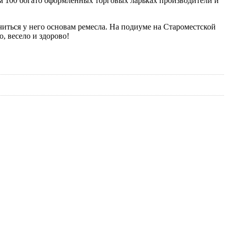
ем 100 богато оформленных торговых ларьках производители и
читься у него основам ремесла. На подиуме на Староместской
, весело и здорово!