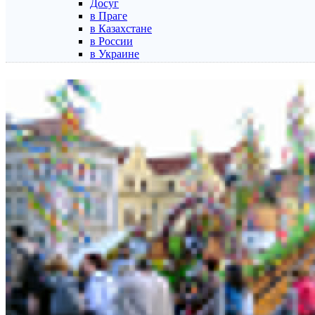
Досуг
в Праге
в Казахстане
в России
в Украине