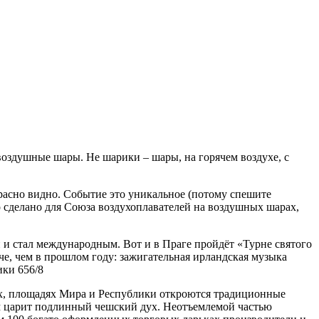
воздушные шары. Не шарики – шары, на горячем воздухе, с
красно видно. Событие это уникальное (потому спешите
 сделано для Союза воздухоплавателей на воздушных шарах,
и и стал международным. Вот и в Праге пройдёт «Турне святого
че, чем в прошлом году: зажигательная ирландская музыка
ики 656/8
дях, площадях Мира и Республики откроются традиционные
 там царит подлинный чешский дух. Неотъемлемой частью