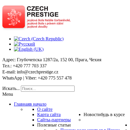
Адрес
: Глубочепска 1287/2a, 152 00, Прага, Чехия
Тел
.: +420 777 703 337
E-mail
: info@czechprestige.cz
WhatsApp | Viber
: +420 775 557 478
Искать...
Menu
Главная
в начало
О сайте
Карта сайта
Новости
будь в курсе
Сайты-партнеры
Полезные статьи