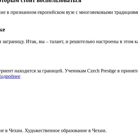
оторым стоит воспользоваться
ие в признанном европейском вузе с многовековыми традициями? 
ке
и заграницу. Итак, вы – талант, и решительно настроены в этом ка
итуриент находится за границей. Ученикам Czech Prestige в при
одробнее
ие в Чехии. Художественное образование в Чехии.