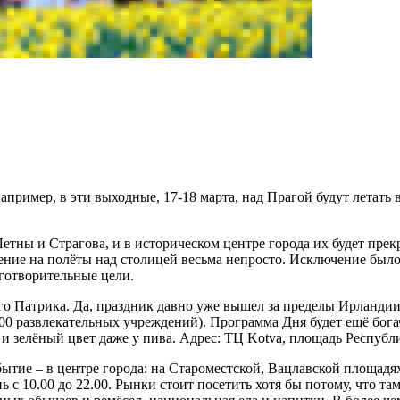
пример, в эти выходные, 17-18 марта, над Прагой будут летать 
 Летны и Страгова, и в историческом центре города их будет пре
ение на полёты над столицей весьма непросто. Исключение было
аготворительные цели.
того Патрика. Да, праздник давно уже вышел за пределы Ирланди
00 развлекательных учреждений). Программа Дня будет ещё бога
 и зелёный цвет даже у пива. Адрес: ТЦ Kotvа, площадь Республ
обытие – в центре города: на Староместской, Вацлавской площа
нь с 10.00 до 22.00. Рынки стоит посетить хотя бы потому, что