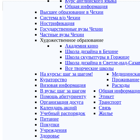
Курс английского языка
Общая информация
Высшее образование в Чехии
Система в/о Чехии
Нострификация
Государственные вузы Чехии
Частные вузы Чехии
Художественное образование
Академия кино
Школа дизайна в Бехине
Школа скульптуры в Горжице
Школа дизайна в Светле-над-Саза
Все творческие школы
На курсы: шаг за шагом!
Медицинская
Кураторство
Проживание
Визовая информация
Расходы
В вузы: шаг за шагом
Общая информаци
Помощь абитуриенту
Этикет
Организация досуга
Транспорт
Календарь акций
Связь
Учебный распорядок
Жилье
Питание
Покупки
Учреждения
Здоровье