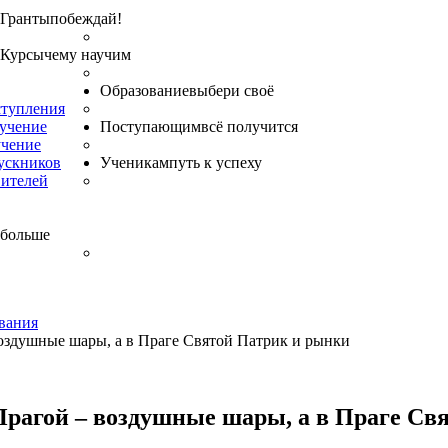
Гранты
побеждай!
Курсы
чему научим
Образование
выбери своё
ступления
бучение
Поступающим
всё получится
учение
ускников
Ученикам
путь к успеху
вителей
 больше
вания
оздушные шары, а в Праге Святой Патрик и рынки
Прагой – воздушные шары, а в Праге Св