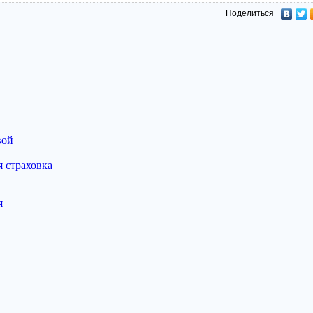
Поделиться
вой
 страховка
я