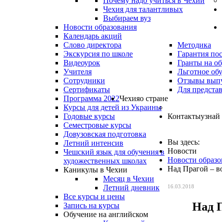
Почему надо учиться в Чехии
Чехия для талантливых
Выбираем вуз
Новости образования
Календарь акций
Слово директора
Методика
Экскурсия по школе
Гарантия по
Видеоурок
Гранты на о
Учителя
Льготное об
Сотрудники
Отзывы вып
Сертификаты
Для предста
Программа 2022
Чехия
о стране
Курсы для детей из Украины
Годовые курсы
Контакты
узнай
Семестровые курсы
Довузовская подготовка
Вы здесь:
Летний интенсив
Новости
Чешский язык для обучения в
Новости образо
художественных школах
Над Прагой – в
Каникулы в Чехии
Месяц в Чехии
Летний дневник
16.03.2018
Все курсы и цены
Над 
Запись на курсы
Обучение на английском