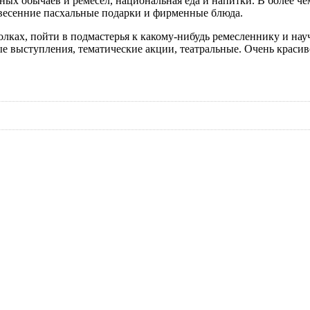
ных обычаев и ремёсел, национальная еда и напитки. В более ч
 весенние пасхальные подарки и фирменные блюда.
лках, пойти в подмастерья к какому-нибудь ремесленнику и нау
 выступления, тематические акции, театральные. Очень красиво