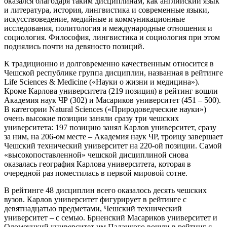
оказался благодаря таким дисциплинам, как английский язык
и литература, история, лингвистика и современные языки,
искусствоведение, медийные и коммуникационные
исследования, политология и международные отношения и
социология. Философия, лингвистика и социология при этом
поднялись почти на девяносто позиций.
К традиционно и долговременно качественным относится в
Чешской республике группа дисциплин, названная в рейтинге
Life Sciences & Medicine («Науки о жизни и медицина»).
Кроме Карлова университета (219 позиция) в рейтинг вошли
Академия наук ЧР (302) и Масариков университет (451 – 500).
В категории Natural Sciences («Природоведческие науки»)
очень высокие позиции заняли сразу три чешских
университета: 197 позицию занял Карлов университет, сразу
за ним, на 206-ом месте – Академия наук ЧР, троицу завершает
Чешский технический университет на 220-ой позиции. Самой
«высокопоставленной» чешской дисциплиной снова
оказалась география Карлова университета, которая в
очередной раз поместилась в первой мировой сотне.
В рейтинге 48 дисциплин всего оказалось десять чешских
вузов. Карлов университет фигурирует в рейтинге с
девятнадцатью предметами, Чешский технический
университет – с семью. Брненский Масариков университет и
Оломоуцкий университет им Палацкого вошли в рейтинг с