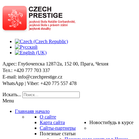
Адрес
: Глубочепска 1287/2a, 152 00, Прага, Чехия
Тел
.: +420 777 703 337
E-mail
: info@czechprestige.cz
WhatsApp | Viber
: +420 775 557 478
Искать...
Menu
Главная
в начало
О сайте
Карта сайта
Новости
будь в курсе
Сайты-партнеры
Полезные статьи