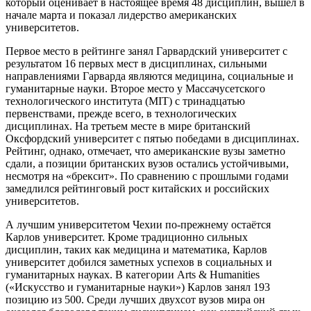
который оценивает в настоящее время 48 дисциплин, вышел в
начале марта и показал лидерство американских
университетов.
Первое место в рейтинге занял Гарвардский университет с
результатом 16 первых мест в дисциплинах, сильными
направлениями Гарварда являются медицина, социальные и
гуманитарные науки. Второе место у Массачусетского
технологического института (MIT) с тринадцатью
первенствами, прежде всего, в технологических
дисциплинах. На третьем месте в мире британский
Оксфордский университет с пятью победами в дисциплинах.
Рейтинг, однако, отмечает, что американские вузы заметно
сдали, а позиции британских вузов остались устойчивыми,
несмотря на «брексит». По сравнению с прошлыми годами
замедлился рейтинговый рост китайских и российских
университетов.
А лучшим университетом Чехии по-прежнему остаётся
Карлов университет
. Кроме традиционно сильных
дисциплин, таких как медицина и математика, Карлов
университет добился заметных успехов в социальных и
гуманитарных науках. В категории Arts & Humanities
(«Искусство и гуманитарные науки») Карлов занял 193
позицию из 500. Среди лучших двухсот вузов мира он