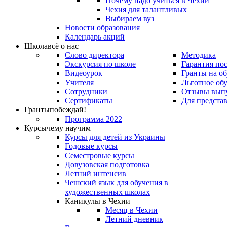
Почему надо учиться в Чехии
Чехия для талантливых
Выбираем вуз
Новости образования
Календарь акций
Школа
всё о нас
Слово директора
Методика
Экскурсия по школе
Гарантия по
Видеоурок
Гранты на о
Учителя
Льготное об
Сотрудники
Отзывы вып
Сертификаты
Для предста
Гранты
побеждай!
Программа 2022
Курсы
чему научим
Курсы для детей из Украины
Годовые курсы
Семестровые курсы
Довузовская подготовка
Летний интенсив
Чешский язык для обучения в
художественных школах
Каникулы в Чехии
Месяц в Чехии
Летний дневник