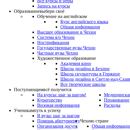
Все курсы и цены
Запись на курсы
Образование
выбери своё
Обучение на английском
Курс английского языка
Общая информация
Высшее образование в Чехии
Система в/о Чехии
Нострификация
Государственные вузы Чехии
Частные вузы Чехии
Художественное образование
Академия кино
Школа дизайна в Бехине
Школа скульптуры в Горжице
Школа дизайна в Светле-над-Саза
Все творческие школы
Поступающим
всё получится
На курсы: шаг за шагом!
Медицинская
Кураторство
Проживание
Визовая информация
Расходы
Ученикам
путь к успеху
В вузы: шаг за шагом
Помощь абитуриенту
Чехия
о стране
Организация досуга
Общая информаци