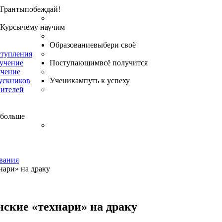
Гранты
побеждай!
Курсы
чему научим
Образование
выбери своё
ступления
бучение
Поступающим
всё получится
учение
ускников
Ученикам
путь к успеху
вителей
 больше
вания
нари» на драку
нские «технари» на драку