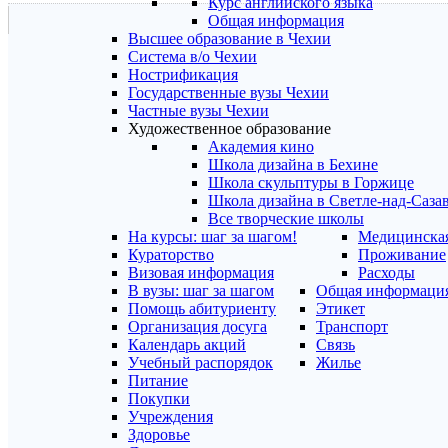
Курс английского языка
Общая информация
Высшее образование в Чехии
Система в/о Чехии
Нострификация
Государственные вузы Чехии
Частные вузы Чехии
Художественное образование
Академия кино
Школа дизайна в Бехине
Школа скульптуры в Горжице
Школа дизайна в Светле-над-Саза
Все творческие школы
На курсы: шаг за шагом!
Медицинская
Кураторство
Проживание
Визовая информация
Расходы
В вузы: шаг за шагом
Общая информаци
Помощь абитуриенту
Этикет
Организация досуга
Транспорт
Календарь акций
Связь
Учебный распорядок
Жилье
Питание
Покупки
Учреждения
Здоровье