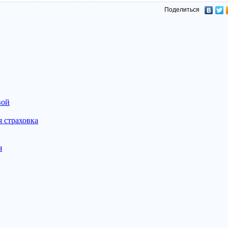
Поделиться
вой
 страховка
я