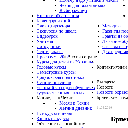
Почему надо учиться в Чехии
Чехия для талантливых
Выбираем вуз
Новости образования
Календарь акций
Слово директора
Методика
Экскурсия по школе
Гарантия по
Видеоурок
Гранты на о
Учителя
Льготное об
Сотрудники
Отзывы вып
Сертификаты
Для предста
Программа 2022
Чехия
о стране
Курсы для детей из Украины
Годовые курсы
Контакты
узнай
Семестровые курсы
Довузовская подготовка
Вы здесь:
Летний интенсив
Новости
Чешский язык для обучения в
Новости образо
художественных школах
Брненские «тех
Каникулы в Чехии
Месяц в Чехии
Летний дневник
11.04.2018
Все курсы и цены
Брне
Запись на курсы
Обучение на английском