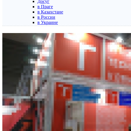
Досуг
в Праге
в Казахстане
в России
в Украине