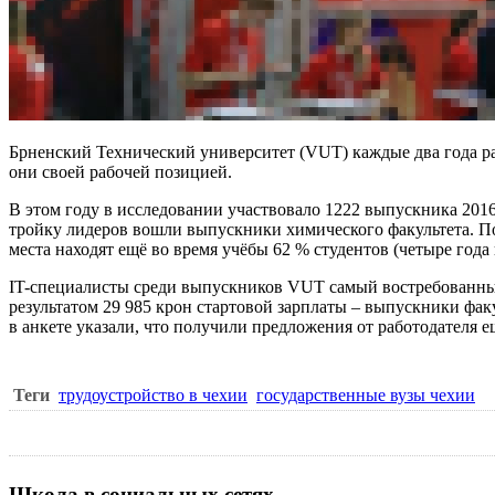
Брненский Технический университет
(VUT) каждые два года ра
они своей рабочей позицией.
В этом году в исследовании участвовало 1222 выпускника 201
тройку лидеров вошли выпускники химического факультета. По
места находят ещё во время учёбы 62 % студентов (четыре года
IT-специалисты среди выпускников VUT самый востребованные. И
результатом 29 985 крон стартовой зарплаты – выпускники фа
в анкете указали, что получили предложения от работодателя е
Теги
трудоустройство в чехии
государственные вузы чехии
Школа в социальных сетях