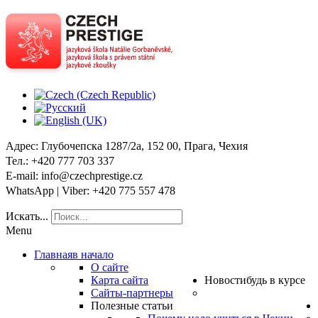
Адрес
: Глубочепска 1287/2a, 152 00, Прага, Чехия
Тел
.: +420 777 703 337
E-mail
: info@czechprestige.cz
WhatsApp | Viber
: +420 775 557 478
Искать...
Menu
Главная
в начало
О сайте
Карта сайта
Новости
будь в курсе
Сайты-партнеры
Полезные статьи