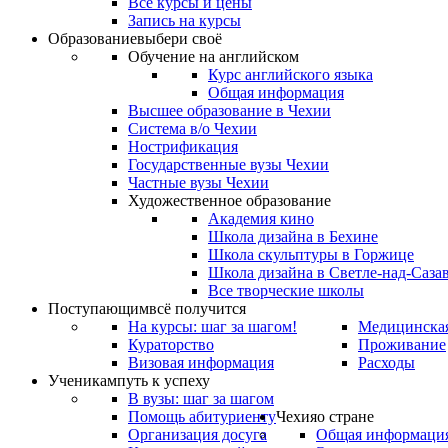
Все курсы и цены
Запись на курсы
Образование
выбери своё
Обучение на английском
Курс английского языка
Общая информация
Высшее образование в Чехии
Система в/о Чехии
Нострификация
Государственные вузы Чехии
Частные вузы Чехии
Художественное образование
Академия кино
Школа дизайна в Бехине
Школа скульптуры в Горжице
Школа дизайна в Светле-над-Саза
Все творческие школы
Поступающим
всё получится
На курсы: шаг за шагом!
Медицинская
Кураторство
Проживание
Визовая информация
Расходы
Ученикам
путь к успеху
В вузы: шаг за шагом
Помощь абитуриенту
Чехия
о стране
Организация досуга
Общая информаци