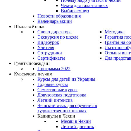
Почему надо учиться в Чехии
Чехия для талантливых
Выбираем вуз
Новости образования
Календарь акций
Школа
всё о нас
Слово директора
Методика
Экскурсия по школе
Гарантия по
Видеоурок
Гранты на о
Учителя
Льготное об
Сотрудники
Отзывы вып
Сертификаты
Для предста
Гранты
побеждай!
Программа 2022
Курсы
чему научим
Курсы для детей из Украины
Годовые курсы
Семестровые курсы
Довузовская подготовка
Летний интенсив
Чешский язык для обучения в
художественных школах
Каникулы в Чехии
Месяц в Чехии
Летний дневник