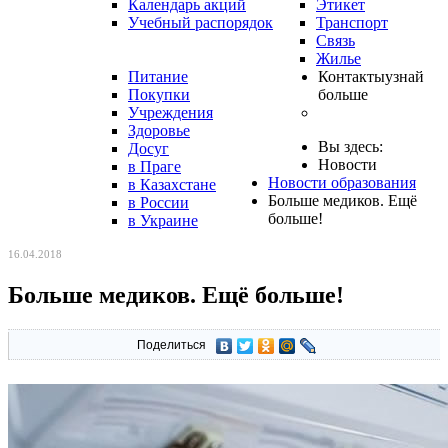
Календарь акций
Этикет
Учебный распорядок
Транспорт
Связь
Жилье
Питание
Контакты
узнай
Покупки
больше
Учреждения
Здоровье
Вы здесь:
Досуг
Новости
в Праге
Новости образования
в Казахстане
Больше медиков. Ещё
в России
больше!
в Украине
16.04.2018
Больше медиков. Ещё больше!
Поделиться