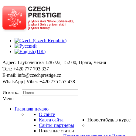
Адрес
: Глубочепска 1287/2a, 152 00, Прага, Чехия
Тел
.: +420 777 703 337
E-mail
: info@czechprestige.cz
WhatsApp | Viber
: +420 775 557 478
Искать...
Menu
Главная
в начало
О сайте
Карта сайта
Новости
будь в курсе
Сайты-партнеры
Полезные статьи