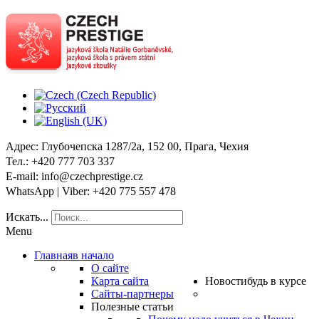
Адрес
: Глубочепска 1287/2a, 152 00, Прага, Чехия
Тел
.: +420 777 703 337
E-mail
: info@czechprestige.cz
WhatsApp | Viber
: +420 775 557 478
Искать...
Menu
Главная
в начало
О сайте
Карта сайта
Новости
будь в курсе
Сайты-партнеры
Полезные статьи