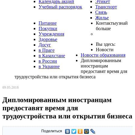
Календарь акций
Этикет
Учебный распорядок
Транспорт
Связь
Жилье
Питание
Контакты
узнай
Покупки
больше
Учреждения
Здоровье
Вы здесь:
Досуг
Новости
в Праге
Новости образования
в Казахстане
Дипломированным
в России
иностранцам
в Украине
предоставят время для
трудоустройства или открытия бизнеса
09.05.2018
Дипломированным иностранцам
предоставят время для
трудоустройства или открытия бизнеса
Поделиться