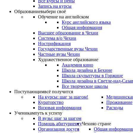
Все курсы и цены
Запись на курсы
Образование
выбери своё
Обучение на английском
Курс английского языка
Общая информация
Высшее образование в Чехии
Система в/о Чехии
Нострификация
Государственные вузы Чехии
Частные вузы Чехии
Художественное образование
Академия кино
Школа дизайна в Бехине
Школа скульптуры в Горжице
Школа дизайна в Светле-над-Саза
Все творческие школы
Поступающим
всё получится
На курсы: шаг за шагом!
Медицинская
Кураторство
Проживание
Визовая информация
Расходы
Ученикам
путь к успеху
В вузы: шаг за шагом
Помощь абитуриенту
Чехия
о стране
Организация досуга
Общая информаци