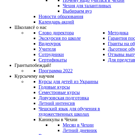
Почему надо учиться в Чехии
Чехия для талантливых
Выбираем вуз
Новости образования
Календарь акций
Школа
всё о нас
Слово директора
Методика
Экскурсия по школе
Гарантия по
Видеоурок
Гранты на о
Учителя
Льготное об
Сотрудники
Отзывы вып
Сертификаты
Для предста
Гранты
побеждай!
Программа 2022
Курсы
чему научим
Курсы для детей из Украины
Годовые курсы
Семестровые курсы
Довузовская подготовка
Летний интенсив
Чешский язык для обучения в
художественных школах
Каникулы в Чехии
Месяц в Чехии
Летний дневник