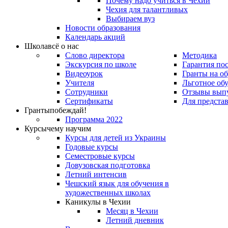
Почему надо учиться в Чехии
Чехия для талантливых
Выбираем вуз
Новости образования
Календарь акций
Школа
всё о нас
Слово директора
Методика
Экскурсия по школе
Гарантия по
Видеоурок
Гранты на о
Учителя
Льготное об
Сотрудники
Отзывы вып
Сертификаты
Для предста
Гранты
побеждай!
Программа 2022
Курсы
чему научим
Курсы для детей из Украины
Годовые курсы
Семестровые курсы
Довузовская подготовка
Летний интенсив
Чешский язык для обучения в
художественных школах
Каникулы в Чехии
Месяц в Чехии
Летний дневник