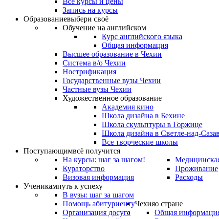
Все курсы и цены
Запись на курсы
Образование
выбери своё
Обучение на английском
Курс английского языка
Общая информация
Высшее образование в Чехии
Система в/о Чехии
Нострификация
Государственные вузы Чехии
Частные вузы Чехии
Художественное образование
Академия кино
Школа дизайна в Бехине
Школа скульптуры в Горжице
Школа дизайна в Светле-над-Саза
Все творческие школы
Поступающим
всё получится
На курсы: шаг за шагом!
Медицинская
Кураторство
Проживание
Визовая информация
Расходы
Ученикам
путь к успеху
В вузы: шаг за шагом
Помощь абитуриенту
Чехия
о стране
Организация досуга
Общая информаци