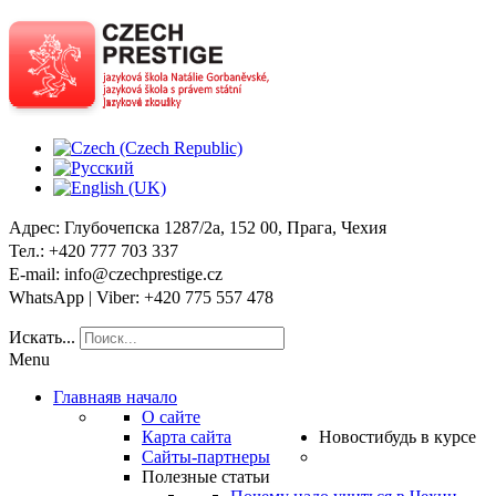
Адрес
: Глубочепска 1287/2a, 152 00, Прага, Чехия
Тел
.: +420 777 703 337
E-mail
: info@czechprestige.cz
WhatsApp | Viber
: +420 775 557 478
Искать...
Menu
Главная
в начало
О сайте
Карта сайта
Новости
будь в курсе
Сайты-партнеры
Полезные статьи