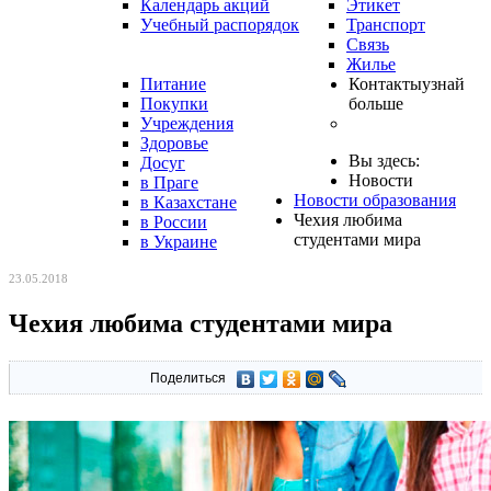
Календарь акций
Этикет
Учебный распорядок
Транспорт
Связь
Жилье
Питание
Контакты
узнай
Покупки
больше
Учреждения
Здоровье
Вы здесь:
Досуг
Новости
в Праге
Новости образования
в Казахстане
Чехия любима
в России
студентами мира
в Украине
23.05.2018
Чехия любима студентами мира
Поделиться