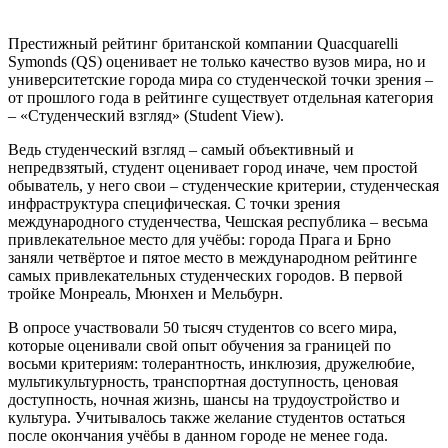
Престижный рейтинг британской компании Quacquarelli
Symonds (QS) оценивает не только качество вузов мира, но и
университетские города мира со студенческой точки зрения –
от прошлого года в рейтинге существует отдельная категория
– «Студенческий взгляд» (Student View).
Ведь студенческий взгляд – самый объективный и
непредвзятый, студент оценивает город иначе, чем простой
обыватель, у него свои – студенческие критерии, студенческая
инфраструктура специфическая. С точки зрения
международного студенчества, Чешская республика – весьма
привлекательное место для учёбы: города Прага и Брно
заняли четвёртое и пятое место в международном рейтинге
самых привлекательных студенческих городов. В первой
тройке Монреаль, Мюнхен и Мельбурн.
В опросе участвовали 50 тысяч студентов со всего мира,
которые оценивали свой опыт обучения за границей по
восьми критериям: толерантность, инклюзия, дружелюбие,
мультикультурность, транспортная доступность, ценовая
доступность, ночная жизнь, шансы на трудоустройство и
культура. Учитывалось также желание студентов остаться
после окончания учёбы в данном городе не менее года.