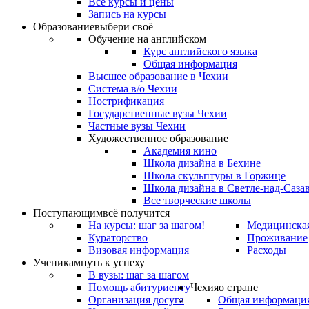
Все курсы и цены
Запись на курсы
Образование
выбери своё
Обучение на английском
Курс английского языка
Общая информация
Высшее образование в Чехии
Система в/о Чехии
Нострификация
Государственные вузы Чехии
Частные вузы Чехии
Художественное образование
Академия кино
Школа дизайна в Бехине
Школа скульптуры в Горжице
Школа дизайна в Светле-над-Саза
Все творческие школы
Поступающим
всё получится
На курсы: шаг за шагом!
Медицинская
Кураторство
Проживание
Визовая информация
Расходы
Ученикам
путь к успеху
В вузы: шаг за шагом
Помощь абитуриенту
Чехия
о стране
Организация досуга
Общая информаци