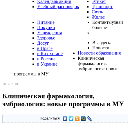
Календарь акций
Этикет
Учебный распорядок
Транспорт
Связь
Жилье
Питание
Контакты
узнай
Покупки
больше
Учреждения
Здоровье
Вы здесь:
Досуг
Новости
в Праге
Новости образования
в Казахстане
Клиническая
в России
фармакология,
в Украине
эмбриология: новые
программы в МУ
18.06.2018
Клиническая фармакология,
эмбриология: новые программы в МУ
Поделиться