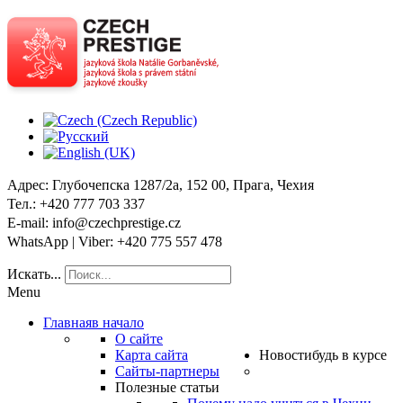
Адрес
: Глубочепска 1287/2a, 152 00, Прага, Чехия
Тел
.: +420 777 703 337
E-mail
: info@czechprestige.cz
WhatsApp | Viber
: +420 775 557 478
Искать...
Menu
Главная
в начало
О сайте
Карта сайта
Новости
будь в курсе
Сайты-партнеры
Полезные статьи