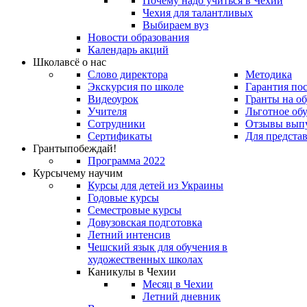
Почему надо учиться в Чехии
Чехия для талантливых
Выбираем вуз
Новости образования
Календарь акций
Школа
всё о нас
Слово директора
Методика
Экскурсия по школе
Гарантия по
Видеоурок
Гранты на о
Учителя
Льготное об
Сотрудники
Отзывы вып
Сертификаты
Для предста
Гранты
побеждай!
Программа 2022
Курсы
чему научим
Курсы для детей из Украины
Годовые курсы
Семестровые курсы
Довузовская подготовка
Летний интенсив
Чешский язык для обучения в
художественных школах
Каникулы в Чехии
Месяц в Чехии
Летний дневник