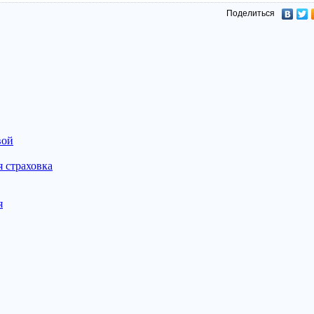
Поделиться
вой
 страховка
я