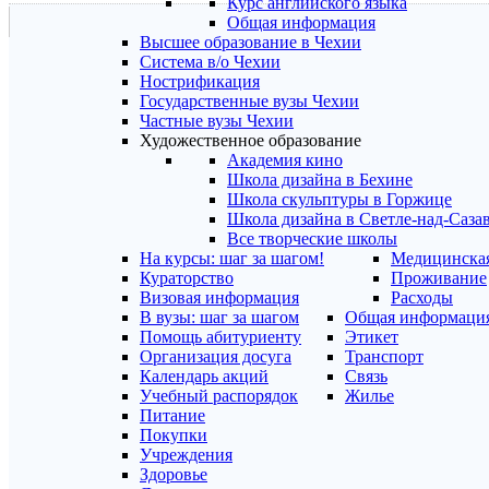
Курс английского языка
Общая информация
Высшее образование в Чехии
Система в/о Чехии
Нострификация
Государственные вузы Чехии
Частные вузы Чехии
Художественное образование
Академия кино
Школа дизайна в Бехине
Школа скульптуры в Горжице
Школа дизайна в Светле-над-Саза
Все творческие школы
На курсы: шаг за шагом!
Медицинская
Кураторство
Проживание
Визовая информация
Расходы
В вузы: шаг за шагом
Общая информаци
Помощь абитуриенту
Этикет
Организация досуга
Транспорт
Календарь акций
Связь
Учебный распорядок
Жилье
Питание
Покупки
Учреждения
Здоровье