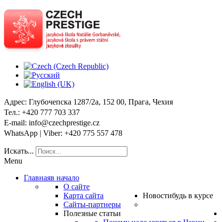
Адрес
: Глубочепска 1287/2a, 152 00, Прага, Чехия
Тел
.: +420 777 703 337
E-mail
: info@czechprestige.cz
WhatsApp | Viber
: +420 775 557 478
Искать...
Menu
Главная
в начало
О сайте
Карта сайта
Новости
будь в курсе
Сайты-партнеры
Полезные статьи