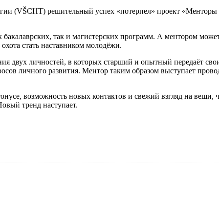
огии
(
VŠCHT
) решительный успех «потерпел» проект «Менторы 
ак бакалаврских, так и магистерских программ. А ментором мож
 охота стать наставником молодёжи.
ия двух личностей, в которых старший и опытный передаёт свои
просов личного развития. Ментор таким образом выступает пров
тонусе, возможность новых контактов и свежий взгляд на вещи, 
Новый тренд наступает.