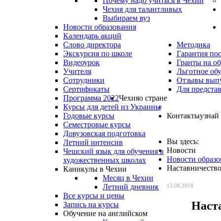
Почему надо учиться в Чехии
Чехия для талантливых
Выбираем вуз
Новости образования
Календарь акций
Слово директора
Методика
Экскурсия по школе
Гарантия по
Видеоурок
Гранты на о
Учителя
Льготное об
Сотрудники
Отзывы вып
Сертификаты
Для предста
Программа 2022
Чехия
о стране
Курсы для детей из Украины
Годовые курсы
Контакты
узнай
Семестровые курсы
Довузовская подготовка
Вы здесь:
Летний интенсив
Новости
Чешский язык для обучения в
Новости образо
художественных школах
Наставничество
Каникулы в Чехии
Месяц в Чехии
Летний дневник
13.08.2018
Все курсы и цены
Наст
Запись на курсы
Обучение на английском