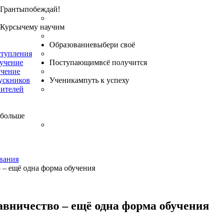
Гранты
побеждай!
Курсы
чему научим
Образование
выбери своё
ступления
бучение
Поступающим
всё получится
учение
ускников
Ученикам
путь к успеху
вителей
 больше
вания
 – ещё одна форма обучения
авничество – ещё одна форма обучения