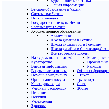
Курс английского языка
Общая информация
Высшее образование в Чехии
Система в/о Чехии
Нострификация
Государственные вузы Чехии
Частные вузы Чехии
Художественное образование
Академия кино
Школа дизайна в Бехине
Школа скульптуры в Горжице
Школа дизайна в Светле-над-Саза
Все творческие школы
На курсы: шаг за шагом!
Медицинская
Кураторство
Проживание
Визовая информация
Расходы
В вузы: шаг за шагом
Общая информаци
Помощь абитуриенту
Этикет
Организация досуга
Транспорт
Календарь акций
Связь
Учебный распорядок
Жилье
Питание
Покупки
Учреждения
Здоровье