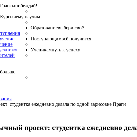
Гранты
побеждай!
Курсы
чему научим
Образование
выбери своё
ступления
бучение
Поступающим
всё получится
учение
ускников
Ученикам
путь к успеху
вителей
 больше
вания
кт: студентка ежедневно делала по одной зарисовке Праги
чный проект: студентка ежедневно дела