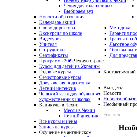
Почему надо учиться в Чехии
Чехия для талантливых
Выбираем вуз
Новости образования
Календарь акций
Слово директора
Методика
Экскурсия по школе
Гарантия по
Видеоурок
Гранты на о
Учителя
Льготное об
Сотрудники
Отзывы вып
Сертификаты
Для предста
Программа 2022
Чехия
о стране
Курсы для детей из Украины
Годовые курсы
Контакты
узнай
Семестровые курсы
Довузовская подготовка
Вы здесь:
Летний интенсив
Новости
Чешский язык для обучения в
Новости образо
художественных школах
Необычный прое
Каникулы в Чехии
Месяц в Чехии
Летний дневник
29.08.2018
Все курсы и цены
Необы
Запись на курсы
Обучение на английском