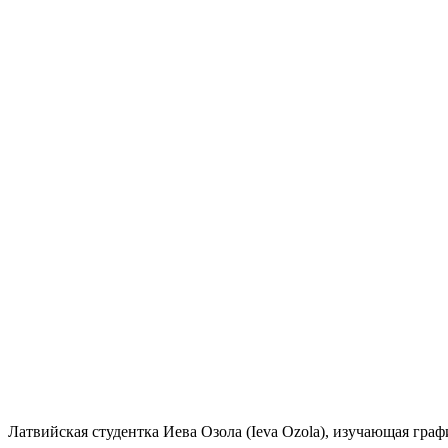
Латвийская студентка
Иева Озола
(Ieva Ozola), изучающая
граф