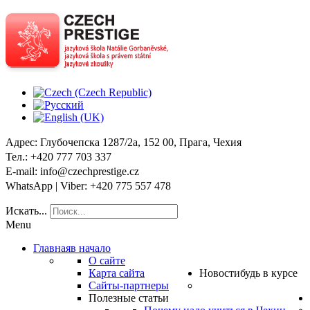
Адрес
: Глубочепска 1287/2a, 152 00, Прага, Чехия
Тел
.: +420 777 703 337
E-mail
: info@czechprestige.cz
WhatsApp | Viber
: +420 775 557 478
Искать...
Menu
Главная
в начало
О сайте
Карта сайта
Новости
будь в курсе
Сайты-партнеры
Полезные статьи