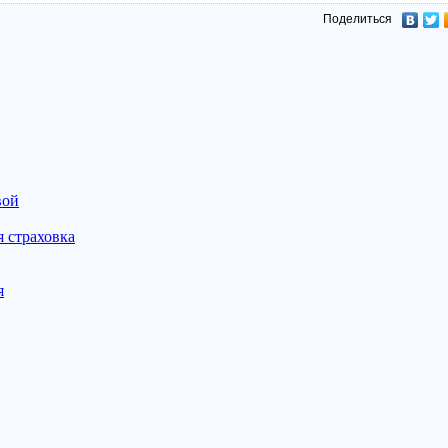
Поделиться
вой
 страховка
я