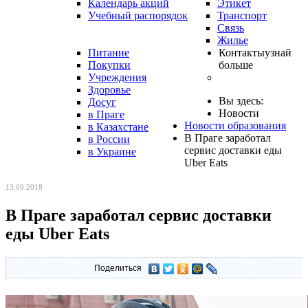
Календарь акций
Этикет
Учебный распорядок
Транспорт
Связь
Жилье
Питание
Контакты
узнай
Покупки
больше
Учреждения
Здоровье
Вы здесь:
Досуг
Новости
в Праге
Новости образования
в Казахстане
В Праге заработал
в России
сервис доставки еды
в Украине
Uber Eats
13.09.2018
В Праге заработал сервис доставки
еды Uber Eats
Поделиться