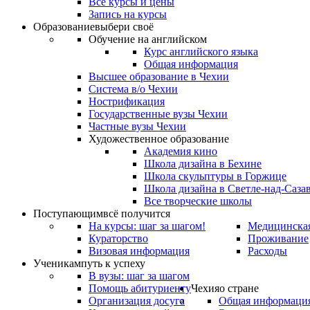
Все курсы и цены
Запись на курсы
Образование
выбери своё
Обучение на английском
Курс английского языка
Общая информация
Высшее образование в Чехии
Система в/о Чехии
Нострификация
Государственные вузы Чехии
Частные вузы Чехии
Художественное образование
Академия кино
Школа дизайна в Бехине
Школа скульптуры в Горжице
Школа дизайна в Светле-над-Саза
Все творческие школы
Поступающим
всё получится
На курсы: шаг за шагом!
Медицинская
Кураторство
Проживание
Визовая информация
Расходы
Ученикам
путь к успеху
В вузы: шаг за шагом
Помощь абитуриенту
Чехия
о стране
Организация досуга
Общая информаци