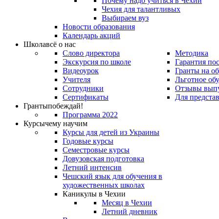
Почему надо учиться в Чехии
Чехия для талантливых
Выбираем вуз
Новости образования
Календарь акций
Школа
всё о нас
Слово директора
Методика
Экскурсия по школе
Гарантия по
Видеоурок
Гранты на о
Учителя
Льготное об
Сотрудники
Отзывы вып
Сертификаты
Для предста
Гранты
побеждай!
Программа 2022
Курсы
чему научим
Курсы для детей из Украины
Годовые курсы
Семестровые курсы
Довузовская подготовка
Летний интенсив
Чешский язык для обучения в
художественных школах
Каникулы в Чехии
Месяц в Чехии
Летний дневник