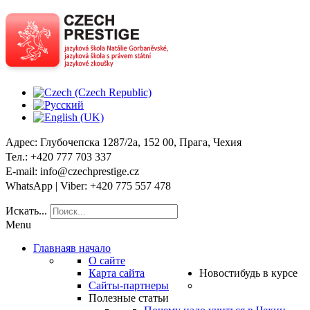
Адрес
: Глубочепска 1287/2a, 152 00, Прага, Чехия
Тел
.: +420 777 703 337
E-mail
: info@czechprestige.cz
WhatsApp | Viber
: +420 775 557 478
Искать...
Menu
Главная
в начало
О сайте
Карта сайта
Новости
будь в курсе
Сайты-партнеры
Полезные статьи