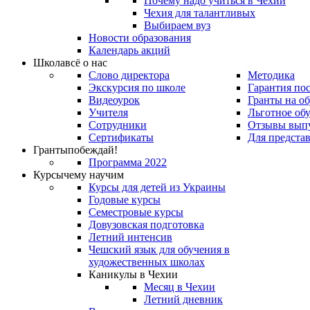
Почему надо учиться в Чехии
Чехия для талантливых
Выбираем вуз
Новости образования
Календарь акций
Школа
всё о нас
Слово директора
Методика
Экскурсия по школе
Гарантия по
Видеоурок
Гранты на о
Учителя
Льготное об
Сотрудники
Отзывы вып
Сертификаты
Для предста
Гранты
побеждай!
Программа 2022
Курсы
чему научим
Курсы для детей из Украины
Годовые курсы
Семестровые курсы
Довузовская подготовка
Летний интенсив
Чешский язык для обучения в
художественных школах
Каникулы в Чехии
Месяц в Чехии
Летний дневник