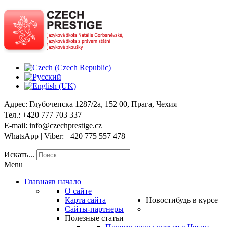
Адрес
: Глубочепска 1287/2a, 152 00, Прага, Чехия
Тел
.: +420 777 703 337
E-mail
: info@czechprestige.cz
WhatsApp | Viber
: +420 775 557 478
Искать...
Menu
Главная
в начало
О сайте
Карта сайта
Новости
будь в курсе
Сайты-партнеры
Полезные статьи