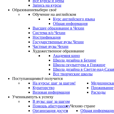
Все курсы и цены
Запись на курсы
Образование
выбери своё
Обучение на английском
Курс английского языка
Общая информация
Высшее образование в Чехии
Система в/о Чехии
Нострификация
Государственные вузы Чехии
Частные вузы Чехии
Художественное образование
Академия кино
Школа дизайна в Бехине
Школа скульптуры в Горжице
Школа дизайна в Светле-над-Саза
Все творческие школы
Поступающим
всё получится
На курсы: шаг за шагом!
Медицинская
Кураторство
Проживание
Визовая информация
Расходы
Ученикам
путь к успеху
В вузы: шаг за шагом
Помощь абитуриенту
Чехия
о стране
Организация досуга
Общая информаци