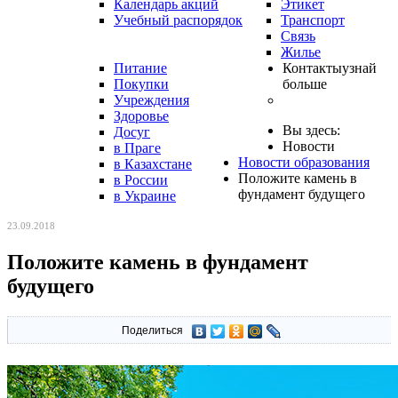
Календарь акций
Этикет
Учебный распорядок
Транспорт
Связь
Жилье
Питание
Контакты
узнай
Покупки
больше
Учреждения
Здоровье
Вы здесь:
Досуг
Новости
в Праге
Новости образования
в Казахстане
Положите камень в
в России
фундамент будущего
в Украине
23.09.2018
Положите камень в фундамент
будущего
Поделиться