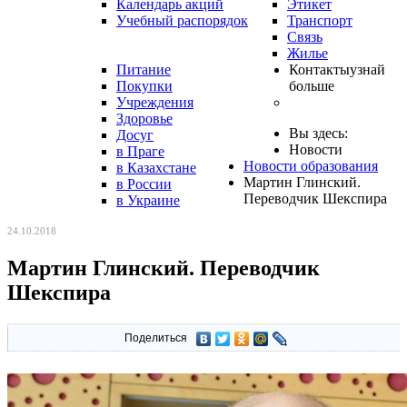
Календарь акций
Этикет
Учебный распорядок
Транспорт
Связь
Жилье
Питание
Контакты
узнай
Покупки
больше
Учреждения
Здоровье
Вы здесь:
Досуг
Новости
в Праге
Новости образования
в Казахстане
Мартин Глинский.
в России
Переводчик Шекспира
в Украине
24.10.2018
Мартин Глинский. Переводчик
Шекспира
Поделиться