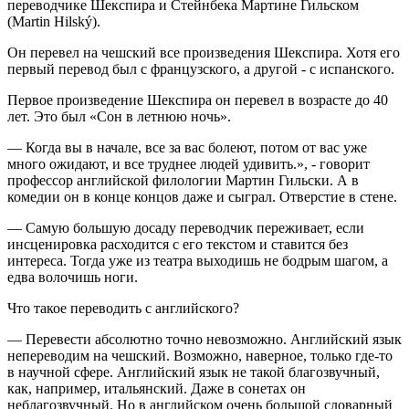
переводчике Шекспира и Стейнбека Мартине Гильском
(Martin Hilský).
Он перевел на чешский все произведения Шекспира. Хотя его
первый перевод был с французского, а другой - с испанского.
Первое произведение Шекспира он перевел в возрасте до 40
лет. Это был «Сон в летнюю ночь».
— Когда вы в начале, все за вас болеют, потом от вас уже
много ожидают, и все труднее людей удивить.», - говорит
профессор английской филологии Мартин Гильски. А в
комедии он в конце концов даже и сыграл. Отверстие в стене.
— Самую большую досаду переводчик переживает, если
инсценировка расходится с его текстом и ставится без
интереса. Тогда уже из театра выходишь не бодрым шагом, а
едва волочишь ноги.
Что такое переводить с английского?
— Перевести абсолютно точно невозможно. Английский язык
непереводим на чешский. Возможно, наверное, только где-то
в научной сфере. Английский язык не такой благозвучный,
как, например, итальянский. Даже в сонетах он
неблагозвучный. Но в английском очень большой словарный