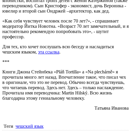
японистки, воспитал троих детей с женой Катержиной (также
переводчиком). Сын Кристофер - экономист, дочь Вероника -
ювелир и второй сын Ондржей –архитектор, как дед.
«Как себя чувствует человек после 70 лет?», - спрашивает
модератор Йитка Новотна. «Возраст 70 лет замечательный, и я
настоятельно рекомендую попробовать это», - шутит
профессор.
Для тех, кто хочет послушать всю беседу и насладиться
чешским языком,
эта ссылка
.
***
Книги Джона Стейнбека «Pláň Tortilla» a «Na plechárně» я
прочитала много лет назад. Впечатление такое, что писал чех
в оригинале, что это не перевод. Обычно всегда чувствуешь,
что читаешь перевод. Здесь нет. Здесь – только наслаждение.
Прочитала имя переводчика: Martin Hilský. Всю жизнь
благодарна этому гениальному человеку.
Татьяна Иванова
Теги
чешский язык