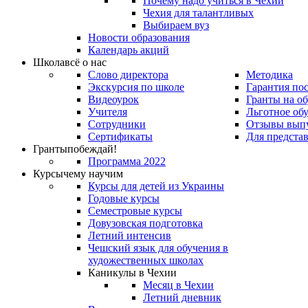
Почему надо учиться в Чехии
Чехия для талантливых
Выбираем вуз
Новости образования
Календарь акций
Школа
всё о нас
Слово директора
Методика
Экскурсия по школе
Гарантия по
Видеоурок
Гранты на о
Учителя
Льготное об
Сотрудники
Отзывы вып
Сертификаты
Для предста
Гранты
побеждай!
Программа 2022
Курсы
чему научим
Курсы для детей из Украины
Годовые курсы
Семестровые курсы
Довузовская подготовка
Летний интенсив
Чешский язык для обучения в
художественных школах
Каникулы в Чехии
Месяц в Чехии
Летний дневник