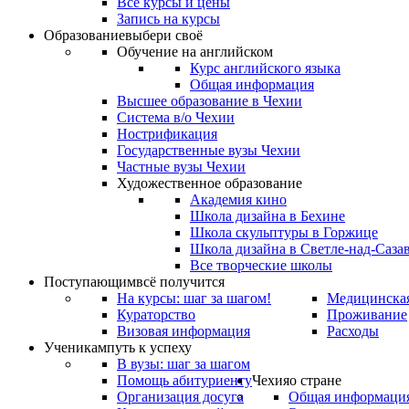
Все курсы и цены
Запись на курсы
Образование
выбери своё
Обучение на английском
Курс английского языка
Общая информация
Высшее образование в Чехии
Система в/о Чехии
Нострификация
Государственные вузы Чехии
Частные вузы Чехии
Художественное образование
Академия кино
Школа дизайна в Бехине
Школа скульптуры в Горжице
Школа дизайна в Светле-над-Саза
Все творческие школы
Поступающим
всё получится
На курсы: шаг за шагом!
Медицинская
Кураторство
Проживание
Визовая информация
Расходы
Ученикам
путь к успеху
В вузы: шаг за шагом
Помощь абитуриенту
Чехия
о стране
Организация досуга
Общая информаци