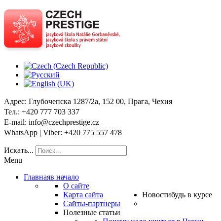
Адрес
: Глубочепска 1287/2a, 152 00, Прага, Чехия
Тел
.: +420 777 703 337
E-mail
: info@czechprestige.cz
WhatsApp | Viber
: +420 775 557 478
Искать...
Menu
Главная
в начало
О сайте
Карта сайта
Новости
будь в курсе
Сайты-партнеры
Полезные статьи