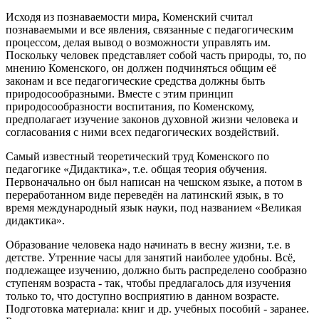
Исходя из познаваемости мира, Коменский считал
познаваемыми и все явления, связанные с педагогическим
процессом, делая вывод о возможности управлять им.
Поскольку человек представляет собой часть природы, то, по
мнению Коменского, он должен подчиняться общим её
законам и все педагогические средства должны быть
природосообразными. Вместе с этим принцип
природосообразности воспитания, по Коменскому,
предполагает изучение законов духовной жизни человека и
согласования с ними всех педагогических воздействий.
Самый известный теоретический труд Коменского по
педагогике «Дидактика», т.е. общая теория обучения.
Первоначально он был написан на чешском языке, а потом в
переработанном виде переведён на латинский язык, в то
время международный язык науки, под названием «Великая
дидактика».
Образование человека надо начинать в весну жизни, т.е. в
детстве. Утренние часы для занятий наиболее удобны. Всё,
подлежащее изучению, должно быть распределено сообразно
ступеням возраста - так, чтобы предлагалось для изучения
только то, что доступно восприятию в данном возрасте.
Подготовка материала: книг и др. учебных пособий - заранее.