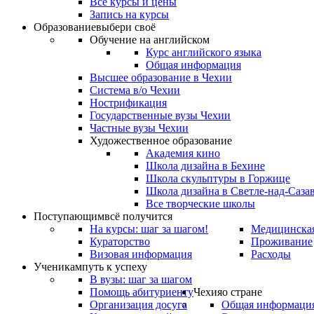
Все курсы и цены
Запись на курсы
Образование
выбери своё
Обучение на английском
Курс английского языка
Общая информация
Высшее образование в Чехии
Система в/о Чехии
Нострификация
Государственные вузы Чехии
Частные вузы Чехии
Художественное образование
Академия кино
Школа дизайна в Бехине
Школа скульптуры в Горжице
Школа дизайна в Светле-над-Саза
Все творческие школы
Поступающим
всё получится
На курсы: шаг за шагом!
Медицинская
Кураторство
Проживание
Визовая информация
Расходы
Ученикам
путь к успеху
В вузы: шаг за шагом
Помощь абитуриенту
Чехия
о стране
Организация досуга
Общая информаци