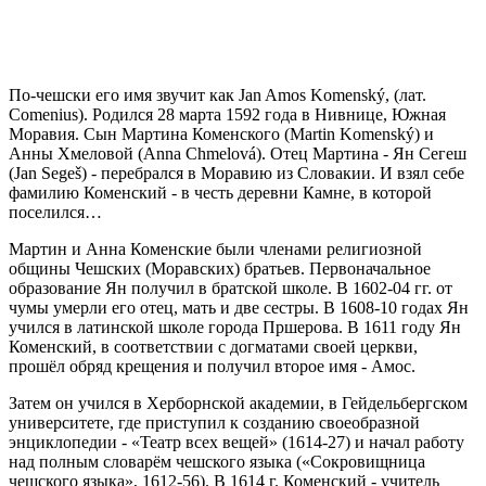
По-чешски его имя звучит как Jan Amos Komenský, (лат.
Comenius). Родился 28 марта 1592 года в Нивнице, Южная
Моравия. Сын Мартина Коменского (Martin Komenský) и
Анны Хмеловой (Anna Chmelová). Отец Мартина - Ян Сегеш
(Jan Segeš) - перебрался в Моравию из Словакии. И взял себе
фамилию Коменский - в честь деревни Камне, в которой
поселился…
Мартин и Анна Коменские были членами религиозной
общины Чешских (Моравских) братьев. Первоначальное
образование Ян получил в братской школе. В 1602-04 гг. от
чумы умерли его отец, мать и две сестры. В 1608-10 годах Ян
учился в латинской школе города Пршерова. В 1611 году Ян
Коменский, в соответствии с догматами своей церкви,
прошёл обряд крещения и получил второе имя - Амос.
Затем он учился в Херборнской академии, в Гейдельбергском
университете, где приступил к созданию своеобразной
энциклопедии - «Театр всех вещей» (1614-27) и начал работу
над полным словарём чешского языка («Сокровищница
чешского языка», 1612-56). В 1614 г. Коменский - учитель