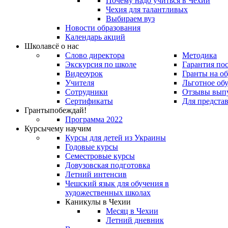
Почему надо учиться в Чехии
Чехия для талантливых
Выбираем вуз
Новости образования
Календарь акций
Школа
всё о нас
Слово директора
Методика
Экскурсия по школе
Гарантия по
Видеоурок
Гранты на о
Учителя
Льготное об
Сотрудники
Отзывы вып
Сертификаты
Для предста
Гранты
побеждай!
Программа 2022
Курсы
чему научим
Курсы для детей из Украины
Годовые курсы
Семестровые курсы
Довузовская подготовка
Летний интенсив
Чешский язык для обучения в
художественных школах
Каникулы в Чехии
Месяц в Чехии
Летний дневник