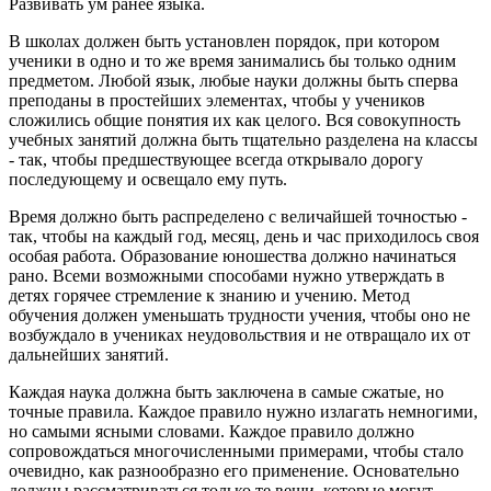
Развивать ум ранее языка.
В школах должен быть установлен порядок, при котором
ученики в одно и то же время занимались бы только одним
предметом. Любой язык, любые науки должны быть сперва
преподаны в простейших элементах, чтобы у учеников
сложились общие понятия их как целого. Вся совокупность
учебных занятий должна быть тщательно разделена на классы
- так, чтобы предшествующее всегда открывало дорогу
последующему и освещало ему путь.
Время должно быть распределено с величайшей точностью -
так, чтобы на каждый год, месяц, день и час приходилось своя
особая работа. Образование юношества должно начинаться
рано. Всеми возможными способами нужно утверждать в
детях горячее стремление к знанию и учению. Метод
обучения должен уменьшать трудности учения, чтобы оно не
возбуждало в учениках неудовольствия и не отвращало их от
дальнейших занятий.
Каждая наука должна быть заключена в самые сжатые, но
точные правила. Каждое правило нужно излагать немногими,
но самыми ясными словами. Каждое правило должно
сопровождаться многочисленными примерами, чтобы стало
очевидно, как разнообразно его применение. Основательно
должны рассматриваться только те вещи, которые могут