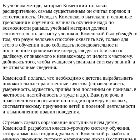
В учебном методе, который Коменский толковал
расширительно, самым существенным он считал порядок и
естественность. Отсюда у Коменского вытекали и основные
требования к обучению: начинать обучение надо по
возможности раньше, учебный материал должен
соответствовать возрасту учеников. Коменский был убеждён в
том, что разум человека способен охватить всё, только для
этого в обучении надо соблюдать последовательное и
постепенное продвижение вперед, следуя от близкого к
далёкому, от знакомого к незнакомому, от целого к частному,
добиваясь того, чтобы учащиеся усваивали систему знаний, а
не отрывочные сведения.
Коменский полагал, что необходимо с детства вырабатывать
положительные нравственные качества (справедливость,
умеренность, мужество, причём под последним он понимал, в
частности, настойчивость в труде и др.). Важную роль в
нравственном воспитании он отводил примеру взрослых,
систематическому приучению детей к полезной деятельности
и к выполнению правил поведения.
Стремясь сделать образование доступным всем детям,
Коменский разработал классно-урочную систему обучения,
которая заменила индивидуальную. Коменский разработал
единую школьную систему: материнская школа (воспитание в