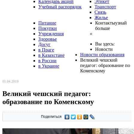
Календарь акций
Этикет
Учебный распорядок
Транспорт
Связь
Жилье
Питание
Контакты
узнай
Покупки
больше
Учреждения
Здоровье
Вы здесь:
Досуг
Новости
в Праге
Новости образования
в Казахстане
Великий чешский
в России
педагог: образование по
в Украине
Коменскому
01.04.2019
Великий чешский педагог:
образование по Коменскому
Поделиться