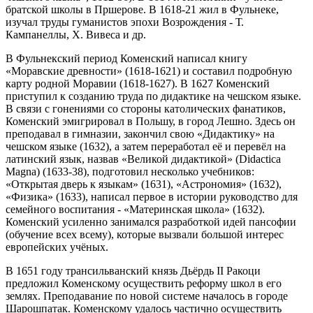
братской школы в Пршерове. В 1618-21 жил в Фульнеке,
изучал труды гуманистов эпохи Возрождения - Т.
Кампанеллы, Х. Вивеса и др.
В Фульнекский период Коменский написал книгу
«Моравские древности» (1618-1621) и составил подробную
карту родной Моравии (1618-1627). В 1627 Коменский
приступил к созданию труда по дидактике на чешском языке.
В связи с гонениями со стороны католических фанатиков,
Коменский эмигрировал в Польшу, в город Лешно. Здесь он
преподавал в гимназии, закончил свою «Дидактику» на
чешском языке (1632), а затем переработал её и перевёл на
латинский язык, назвав «Великой дидактикой» (Didactica
Magna) (1633-38), подготовил несколько учебников:
«Открытая дверь к языкам» (1631), «Астрономия» (1632),
«Физика» (1633), написал первое в истории руководство для
семейного воспитания - «Материнская школа» (1632).
Коменский усиленно занимался разработкой идей пансофии
(обучение всех всему), которые вызвали большой интерес
европейских учёных.
В 1651 году трансильванский князь Дьёрдь II Ракоци
предложил Коменскому осуществить реформу школ в его
землях. Преподавание по новой системе началось в городе
Шарошпатак. Коменскому удалось частично осуществить