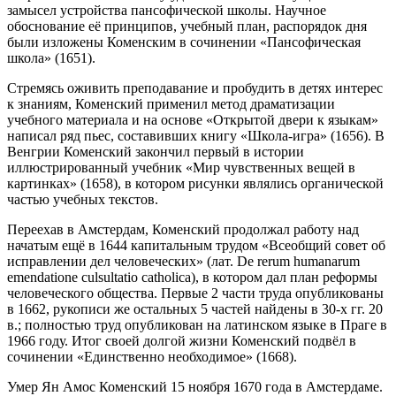
замысел устройства пансофической школы. Научное
обоснование её принципов, учебный план, распорядок дня
были изложены Коменским в сочинении «Пансофическая
школа» (1651).
Стремясь оживить преподавание и пробудить в детях интерес
к знаниям, Коменский применил метод драматизации
учебного материала и на основе «Открытой двери к языкам»
написал ряд пьес, составивших книгу «Школа-игра» (1656). В
Венгрии Коменский закончил первый в истории
иллюстрированный учебник «Мир чувственных вещей в
картинках» (1658), в котором рисунки являлись органической
частью учебных текстов.
Переехав в Амстердам, Коменский продолжал работу над
начатым ещё в 1644 капитальным трудом «Всеобщий совет об
исправлении дел человеческих» (лат. De rerum humanarum
emendatione culsultatio catholica), в котором дал план реформы
человеческого общества. Первые 2 части труда опубликованы
в 1662, рукописи же остальных 5 частей найдены в 30-х гг. 20
в.; полностью труд опубликован на латинском языке в Праге в
1966 году. Итог своей долгой жизни Коменский подвёл в
сочинении «Единственно необходимое» (1668).
Умер Ян Амос Коменский 15 ноября 1670 года в Амстердаме.