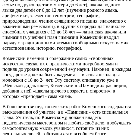
семье под руководством матери до 6 лет), школа родного
языка для детей от 6 до 12 лет (изучение родного языка,
арифметики, элементов геометрии, географии,
природоведения, чтение священного писания, знакомство с
важнейшими ремёслами), в крупных городах для наиболее
способных учащихся с 12 до 18 лет — латинская школа или
гимназия (в учебный план гимназии Коменский вводил
наряду с традиционными «семью свободными искусствами»
естествознание, историю, географию).
Коменский изменил и содержание самих «свободных
искусств», связав их с практическими потребностями и
подняв до уровня современной ему науки. Наконец, в каждом
государстве должна быть академия — высшая школа для
молодёжи с 18 до 24 лет. Эту систему, описанную уже в
«Чешской дидактике», Коменский в «Пампедии» расширил,
добавив к ней «школы зрелого возраста и старости», в
которых «преподаёт» сама жизнь.
В большинстве педагогических работ Коменского содержатся
высказывания об учителе, а в «Пампедии» есть специальная
глава. Учитель, по Коменскому, должен владеть
педагогическим мастерством и любить своё дело, пробуждать
самостоятельную мысль учащихся, готовить из них
деятельных людей, заботящихся о всеобщем благе.