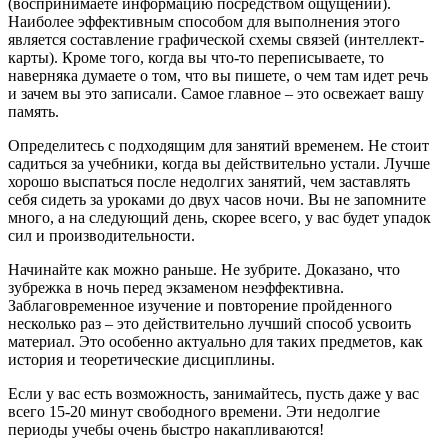
(воспринимаете информацию посредством ощущений).
Наиболее эффективным способом для выполнения этого
является составление графической схемы связей (интеллект-
карты). Кроме того, когда вы что-то переписываете, то
наверняка думаете о том, что вы пишете, о чем там идет речь
и зачем вы это записали. Самое главное – это освежает вашу
память.
Определитесь с подходящим для занятий временем
. Не стоит
садиться за учебники, когда вы действительно устали. Лучше
хорошо выспаться после недолгих занятий, чем заставлять
себя сидеть за уроками до двух часов ночи. Вы не запомните
много, а на следующий день, скорее всего, у вас будет упадок
сил и производительности.
Начинайте как можно раньше. Не зубрите
. Доказано, что
зубрежка в ночь перед экзаменом неэффективна.
Заблаговременное изучение и повторение пройденного
несколько раз – это действительно лучший способ усвоить
материал. Это особенно актуально для таких предметов, как
история и теоретические дисциплины.
Если у вас есть возможность, занимайтесь, пусть даже у вас
всего 15-20 минут свободного времени. Эти недолгие
периоды учебы очень быстро накапливаются!