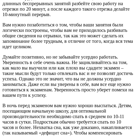
длинных беспрерывных занятий разбейте свою работу на
отрезки по 20 минут, а после каждого такого отрезка делайте
10-минутный перерыв.
Вам нужно позаботиться о том, чтобы ваши занятия были
логически построены, чтобы вам не приходилось разбивать
общие сведения на отрывки, так как это может сделать их
запоминание более трудным, в отличие от того, когда вся тема
идет целиком.
Думайте позитивно, но не забывайте усердно работать
.
Уверенность в себе очень важна. Не зацикливайтесь на том,
как мало вы выучили или как плохо вы сдадите экзамен –
такие мысли будут только отвлекать вас и не позволят достичь
успеха. Однако это не значит, что вы не должны усердно
заниматься. Даже если вы уверены в себе, вам все еще нужно
готовиться к экзаменам. Уверенность просто уберет помехи на
вашем пути к успеху.
В ночь перед экзаменом вам нужно хорошо выспаться
. Детям,
посещающим начальную школу, для оптимальной
производительности необходимо спать в среднем по 10-11
часов в сутки. Подросткам обычно требуется спать по 10
часов и более. Нехватка сна, как уже доказано, накапливается
(так называемый «дефицит сна»). Чтобы компенсировать