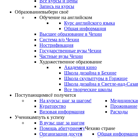
Все курсы и цены
Запись на курсы
Образование
выбери своё
Обучение на английском
Курс английского языка
Общая информация
Высшее образование в Чехии
Система в/о Чехии
Нострификация
Государственные вузы Чехии
Частные вузы Чехии
Художественное образование
Академия кино
Школа дизайна в Бехине
Школа скульптуры в Горжице
Школа дизайна в Светле-над-Саза
Все творческие школы
Поступающим
всё получится
На курсы: шаг за шагом!
Медицинская
Кураторство
Проживание
Визовая информация
Расходы
Ученикам
путь к успеху
В вузы: шаг за шагом
Помощь абитуриенту
Чехия
о стране
Организация досуга
Общая информаци