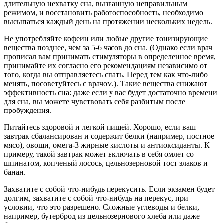
длительную нехватку сна, вызванную неправильным
режимом, и восстановить работоспособность, необходимо
высыпаться каждый день на протяжении нескольких недель.
Не употребляйте кофеин или любые другие тонизирующие
вещества позднее, чем за 5-6 часов до сна
. (Однако если врач
прописал вам принимать стимуляторы в определенное время,
принимайте их согласно его рекомендациям независимо от
того, когда вы отправляетесь спать. Перед тем как что-либо
менять, посоветуйтесь с врачом.). Такие вещества снижают
эффективность сна: даже если у вас будет достаточно времени
для сна, вы можете чувствовать себя разбитым после
пробуждения.
Питайтесь здоровой и легкой пищей
. Хорошо, если ваш
завтрак сбалансирован и содержит белки (например, постное
мясо), овощи, омега-3 жирные кислоты и антиоксиданты. К
примеру, такой завтрак может включать в себя омлет со
шпинатом, копченый лосось, цельнозерновой тост злаков и
банан.
Захватите с собой что-нибудь перекусить
. Если экзамен будет
долгим, захватите с собой что-нибудь на перекус, при
условии, что это разрешено. Сложные углеводы и белки,
например, бутерброд из цельнозернового хлеба или даже