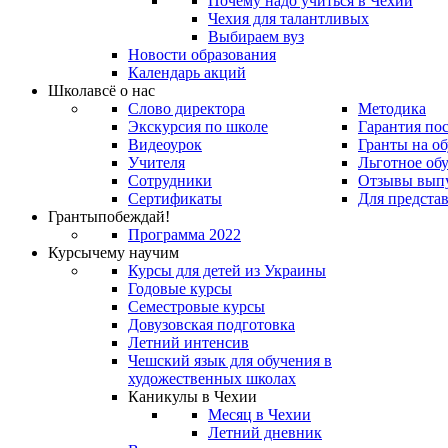
Почему надо учиться в Чехии
Чехия для талантливых
Выбираем вуз
Новости образования
Календарь акций
Школа
всё о нас
Слово директора
Методика
Экскурсия по школе
Гарантия по
Видеоурок
Гранты на о
Учителя
Льготное об
Сотрудники
Отзывы вып
Сертификаты
Для предста
Гранты
побеждай!
Программа 2022
Курсы
чему научим
Курсы для детей из Украины
Годовые курсы
Семестровые курсы
Довузовская подготовка
Летний интенсив
Чешский язык для обучения в
художественных школах
Каникулы в Чехии
Месяц в Чехии
Летний дневник