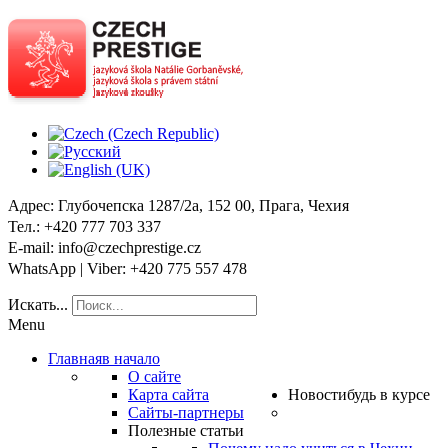
Адрес
: Глубочепска 1287/2a, 152 00, Прага, Чехия
Тел
.: +420 777 703 337
E-mail
: info@czechprestige.cz
WhatsApp | Viber
: +420 775 557 478
Искать...
Menu
Главная
в начало
О сайте
Карта сайта
Новости
будь в курсе
Сайты-партнеры
Полезные статьи