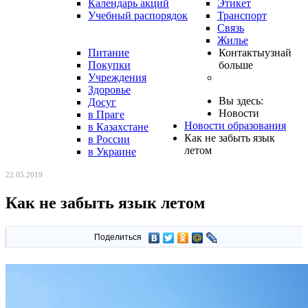
Календарь акций
Этикет
Учебный распорядок
Транспорт
Связь
Жилье
Питание
Контакты
узнай
Покупки
больше
Учреждения
Здоровье
Вы здесь:
Досуг
Новости
в Праге
Новости образования
в Казахстане
Как не забыть язык
в России
летом
в Украине
22.05.2019
Как не забыть язык летом
Поделиться