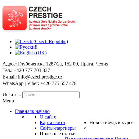
Адрес
: Глубочепска 1287/2a, 152 00, Прага, Чехия
Тел
.: +420 777 703 337
E-mail
: info@czechprestige.cz
WhatsApp | Viber
: +420 775 557 478
Искать...
Menu
Главная
в начало
О сайте
Карта сайта
Новости
будь в курсе
Сайты-партнеры
Полезные статьи