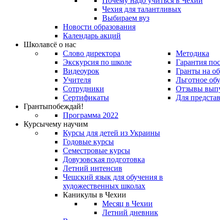
Почему надо учиться в Чехии
Чехия для талантливых
Выбираем вуз
Новости образования
Календарь акций
Школа
всё о нас
Слово директора
Методика
Экскурсия по школе
Гарантия по
Видеоурок
Гранты на о
Учителя
Льготное об
Сотрудники
Отзывы вып
Сертификаты
Для предста
Гранты
побеждай!
Программа 2022
Курсы
чему научим
Курсы для детей из Украины
Годовые курсы
Семестровые курсы
Довузовская подготовка
Летний интенсив
Чешский язык для обучения в
художественных школах
Каникулы в Чехии
Месяц в Чехии
Летний дневник