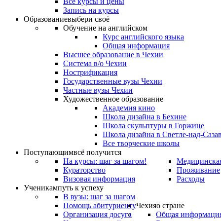
Все курсы и цены
Запись на курсы
Образование
выбери своё
Обучение на английском
Курс английского языка
Общая информация
Высшее образование в Чехии
Система в/о Чехии
Нострификация
Государственные вузы Чехии
Частные вузы Чехии
Художественное образование
Академия кино
Школа дизайна в Бехине
Школа скульптуры в Горжице
Школа дизайна в Светле-над-Саза
Все творческие школы
Поступающим
всё получится
На курсы: шаг за шагом!
Медицинская
Кураторство
Проживание
Визовая информация
Расходы
Ученикам
путь к успеху
В вузы: шаг за шагом
Помощь абитуриенту
Чехия
о стране
Организация досуга
Общая информаци