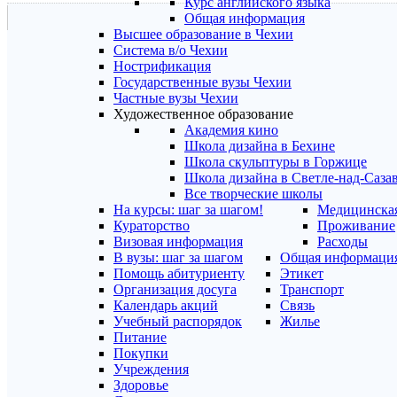
Курс английского языка
Общая информация
Высшее образование в Чехии
Система в/о Чехии
Нострификация
Государственные вузы Чехии
Частные вузы Чехии
Художественное образование
Академия кино
Школа дизайна в Бехине
Школа скульптуры в Горжице
Школа дизайна в Светле-над-Саза
Все творческие школы
На курсы: шаг за шагом!
Медицинская
Кураторство
Проживание
Визовая информация
Расходы
В вузы: шаг за шагом
Общая информаци
Помощь абитуриенту
Этикет
Организация досуга
Транспорт
Календарь акций
Связь
Учебный распорядок
Жилье
Питание
Покупки
Учреждения
Здоровье