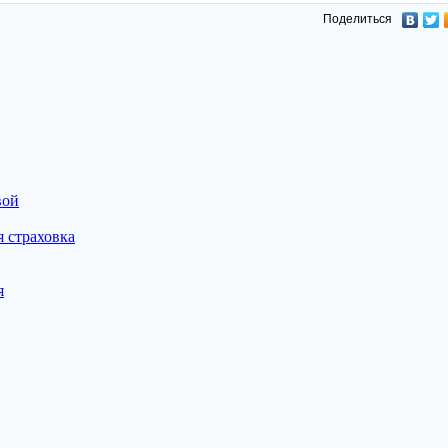
Поделиться
вой
 страховка
я