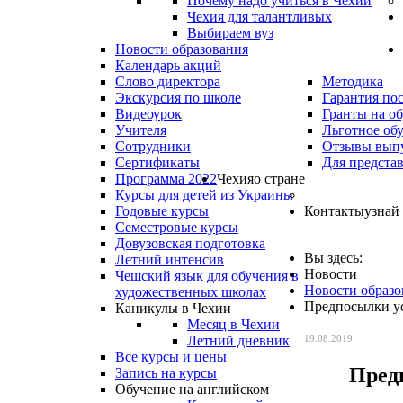
Почему надо учиться в Чехии
Чехия для талантливых
Выбираем вуз
Новости образования
Календарь акций
Слово директора
Методика
Экскурсия по школе
Гарантия по
Видеоурок
Гранты на о
Учителя
Льготное об
Сотрудники
Отзывы вып
Сертификаты
Для предста
Программа 2022
Чехия
о стране
Курсы для детей из Украины
Годовые курсы
Контакты
узнай
Семестровые курсы
Довузовская подготовка
Вы здесь:
Летний интенсив
Новости
Чешский язык для обучения в
Новости образо
художественных школах
Предпосылки у
Каникулы в Чехии
Месяц в Чехии
Летний дневник
19.08.2019
Все курсы и цены
Пред
Запись на курсы
Обучение на английском