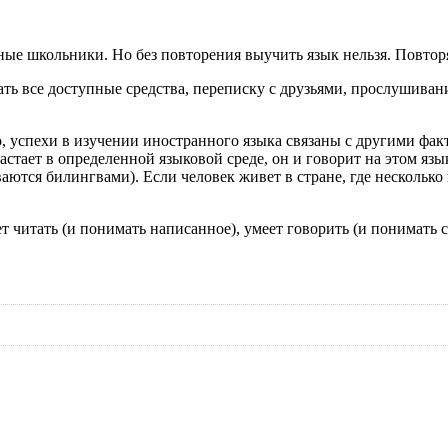
нные школьники. Но без повторения выучить язык нельзя. Повтор
вать все доступные средства, переписку с друзьями, прослушива
о, успехи в изучении иностранного языка связаны с другими ф
ает в определенной языковой среде, он и говорит на этом языке,
аются билингвами). Если человек живет в стране, где несколько
ет читать (и понимать написанное), умеет говорить (и понимать с