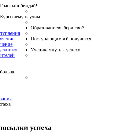
Гранты
побеждай!
Курсы
чему научим
Образование
выбери своё
ступления
бучение
Поступающим
всё получится
учение
ускников
Ученикам
путь к успеху
вителей
 больше
вания
спеха
посылки успеха