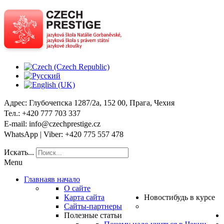
Адрес
: Глубочепска 1287/2a, 152 00, Прага, Чехия
Тел
.: +420 777 703 337
E-mail
: info@czechprestige.cz
WhatsApp | Viber
: +420 775 557 478
Искать...
Menu
Главная
в начало
О сайте
Карта сайта
Новости
будь в курсе
Сайты-партнеры
Полезные статьи