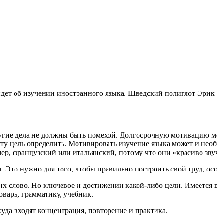
ойдет об изучении иностранного языка. Шведский полиглот Эрик
угие дела не должны быть помехой. Долгосрочную мотивацию мож
эту цель определить. Мотивировать изучение языка может и необ
мер, французский или итальянский, потому что они «красиво зву
м
. Это нужно для того, чтобы правильно построить свой труд, ос
их слово. Но ключевое и достижении какой-либо цели. Имеется в
оварь, грамматику, учебник.
уда входят концентрация, повторение и практика.