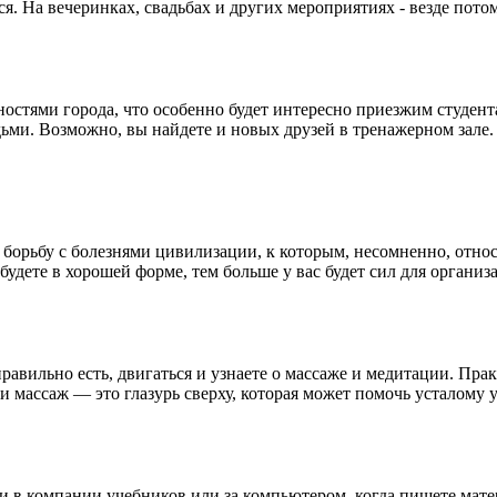
я. На вечеринках, свадьбах и других мероприятиях - везде пот
ностями города, что особенно будет интересно приезжим студент
дьми. Возможно, вы найдете и новых друзей в тренажерном зале.
 борьбу с болезнями цивилизации, к которым, несомненно, относ
будете в хорошей форме, тем больше у вас будет сил для орган
равильно есть, двигаться и узнаете о массаже и медитации. Прак
 массаж — это глазурь сверху, которая может помочь усталому у
ни в компании учебников или за компьютером, когда пишете матер