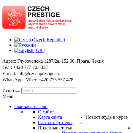
Адрес
: Глубочепска 1287/2a, 152 00, Прага, Чехия
Тел
.: +420 777 703 337
E-mail
: info@czechprestige.cz
WhatsApp | Viber
: +420 775 557 478
Искать...
Menu
Главная
в начало
О сайте
Карта сайта
Новости
будь в курсе
Сайты-партнеры
Полезные статьи