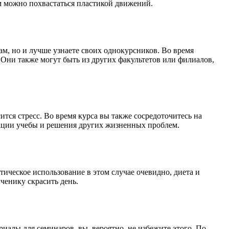
ом можно похвастаться пластикой движений.
ам, но и лучше узнаете своих однокурсников. Во время
 Они также могут быть из других факультетов или филиалов,
ится стресс. Во время курса вы также сосредоточитесь на
изации учебы и решения других жизненных проблем.
тическое использование в этом случае очевидно, диета и
ченику скрасить день.
иалы для семинаров, вы, вероятно, не избежите этого. По