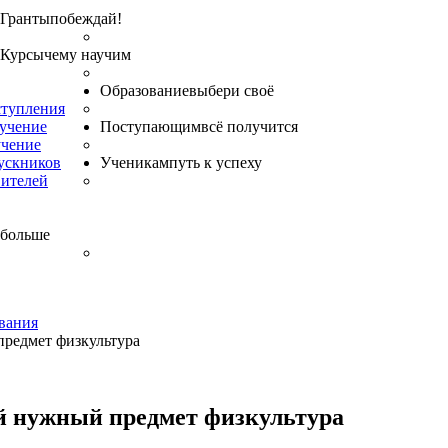
Гранты
побеждай!
Курсы
чему научим
Образование
выбери своё
ступления
бучение
Поступающим
всё получится
учение
ускников
Ученикам
путь к успеху
вителей
 больше
вания
редмет физкультура
й нужный предмет физкультура