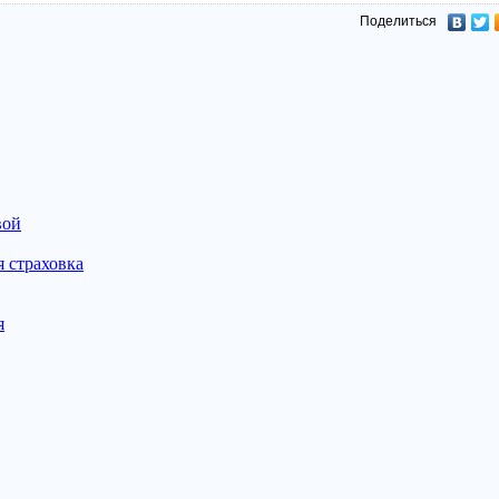
Поделиться
вой
 страховка
я