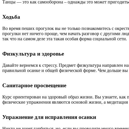
Танцы — это как самооборона – однажды это может пригодитьс
Ходьба
Во время пеших прогулок вы не только познакомитесь с окрест
прогулки нет ничего проще, чем начать разговор с другими лю
так что на самом деле эта такая особая форма социальной сети.
Физкультура и здоровье
Давайте вернемся к стрессу. Предмет физкультура направлен на
правильной осанке и общей физической форме. Чем дольше вы 
Санитарное просвещение
Курс ориентирован на здоровый образ жизни. Вы узнаете, как п
физические упражнения являются основой жизни, а медитация и
Упражнение для исправления осанки
Никто не хочет горбиться, но, если вы проводите много време