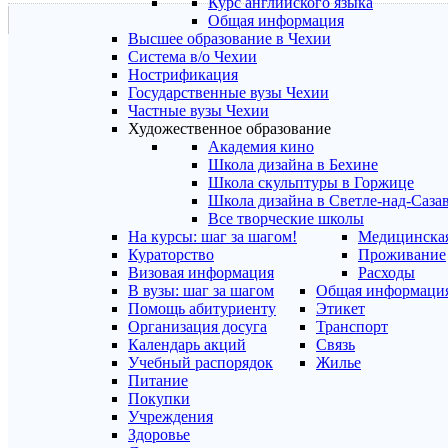
Курс английского языка
Общая информация
Высшее образование в Чехии
Система в/о Чехии
Нострификация
Государственные вузы Чехии
Частные вузы Чехии
Художественное образование
Академия кино
Школа дизайна в Бехине
Школа скульптуры в Горжице
Школа дизайна в Светле-над-Саза
Все творческие школы
На курсы: шаг за шагом!
Медицинская
Кураторство
Проживание
Визовая информация
Расходы
В вузы: шаг за шагом
Общая информаци
Помощь абитуриенту
Этикет
Организация досуга
Транспорт
Календарь акций
Связь
Учебный распорядок
Жилье
Питание
Покупки
Учреждения
Здоровье