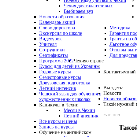
Почему надо учиться в Чехии
Чехия для талантливых
Выбираем вуз
Новости образования
Календарь акций
Слово директора
Методика
Экскурсия по школе
Гарантия по
Видеоурок
Гранты на о
Учителя
Льготное об
Сотрудники
Отзывы вып
Сертификаты
Для предста
Программа 2022
Чехия
о стране
Курсы для детей из Украины
Годовые курсы
Контакты
узнай
Семестровые курсы
Довузовская подготовка
Вы здесь:
Летний интенсив
Новости
Чешский язык для обучения в
Новости образо
художественных школах
Такой нужный п
Каникулы в Чехии
Месяц в Чехии
Летний дневник
25.09.2019
Все курсы и цены
Тако
Запись на курсы
Обучение на английском