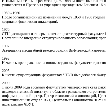
И только менее чем через месяц (4. 6. 1945 г.) после окончан
университет в Праге был упразднен президентом Бенешем 16 о
1950 - 1960
После организационных изменений между 1950 и 1960 годами в
ядерная и физическая инженерия).
1976
CTU расширился и теперь включает архитектурный факультет.
Постепенное внедрение структурированного образования; преп
1992
Завершение масштабной реконструкции Вифлеемской капеллы,
1993
Началось преподавание на вновь созданном факультете транспо
2005
К шести существующим факультетам ЧТУВ был добавлен Факу
2009
1 июля 2009 года восьмым факультетом университета стал фак
исследовательский институт в области гражданского строител
информационный центр, Центр технологий и инноваций, Цент
инвестиционный отдел ЧВУТ, Центральная библиотека ЧВУТ и 
издательство ЧВУТ.