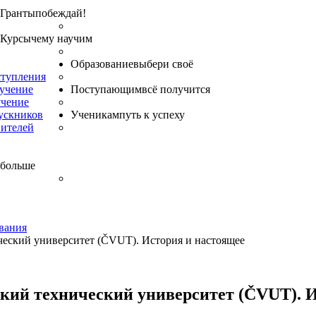
Гранты
побеждай!
Курсы
чему научим
Образование
выбери своё
ступления
бучение
Поступающим
всё получится
учение
ускников
Ученикам
путь к успеху
вителей
 больше
вания
еский университет (ČVUT). История и настоящее
кий технический университет (ČVUT). И