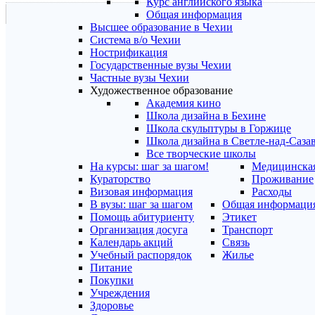
Курс английского языка
Общая информация
Высшее образование в Чехии
Система в/о Чехии
Нострификация
Государственные вузы Чехии
Частные вузы Чехии
Художественное образование
Академия кино
Школа дизайна в Бехине
Школа скульптуры в Горжице
Школа дизайна в Светле-над-Саза
Все творческие школы
На курсы: шаг за шагом!
Медицинская
Кураторство
Проживание
Визовая информация
Расходы
В вузы: шаг за шагом
Общая информаци
Помощь абитуриенту
Этикет
Организация досуга
Транспорт
Календарь акций
Связь
Учебный распорядок
Жилье
Питание
Покупки
Учреждения
Здоровье