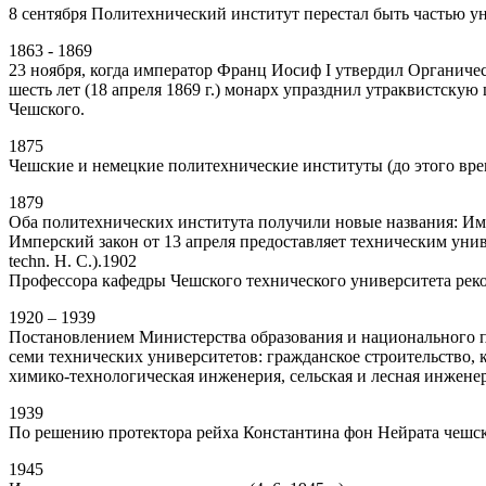
8 сентября Политехнический институт перестал быть частью у
1863 - 1869
23 ноября, когда император Франц Иосиф I утвердил Органичес
шесть лет (18 апреля 1869 г.) монарх упразднил утраквистскую
Чешского.
1875
Чешские и немецкие политехнические институты (до этого вр
1879
Оба политехнических института получили новые названия: Имп
Имперский закон от 13 апреля предоставляет техническим униве
techn. H. C.).1902
Профессора кафедры Чешского технического университета рек
1920 – 1939
Постановлением Министерства образования и национального п
семи технических университетов: гражданское строительство, 
химико-технологическая инженерия, сельская и лесная инжене
1939
По решению протектора рейха Константина фон Нейрата чешск
1945