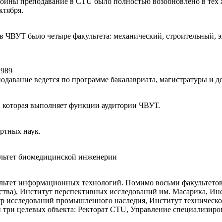
ия войны преподавание в CTU было полностью возобновлено в тех
ктября.
 ЧВУТ было четыре факультета: механический, строительный, э
1989
одавание ведется по программе бакалавриата, магистратуры и д
 которая выполняет функции аудитории ЧВУТ.
ртных наук.
льтет биомедицинской инженерии
ультет информационных технологий. Помимо восьми факультетов
ьства), Институт перспективных исследований им. Масарика, Ин
р исследований промышленного наследия, Институт техническо
три целевых объекта: Ректорат CTU, Управление специализиро