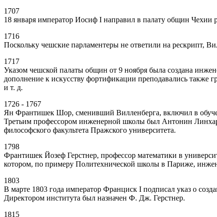
1707
18 января император Иосиф I направил в палату общин Чехии р
1716
Поскольку чешские парламентеры не ответили на рескрипт, Вил
1717
Указом чешской палаты общин от 9 ноября была создана инжене
дополнение к искусству фортификации преподавались также гр
и т. д.
1726 - 1767
Ян Франтишек Шор, сменивший Вилленберга, включил в обучен
Третьим профессором инженерной школы был Антонин Линхарт Х
философского факультета Пражского университета.
1798
Франтишек Йозеф Герстнер, профессор математики в университ
котором, по примеру Политехнической школы в Париже, инженер
1803
В марте 1803 года император Франциск I подписал указ о созда
Директором института был назначен Ф. Дж. Герстнер.
1815