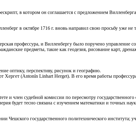
ескрипт, в котором он соглашается с предложением Вилленберга 
ленберг в октябре 1716 г. вновь направил свою просьбу уже не 
рская профессура, и Вилленбергу было поручено управление созд
ажданские предметы, такие как геодезия, рисование карт, дрена
ие оптику, перспективу, рисунок и географию.
ергет (Antonín Linhart Herget). В его время работы профессу
ете и член судебной комиссии по пересмотру государственного 
ия будет тесно связана с изучением математики и точных наук.
нии Чешского государственного политехнического института; уче