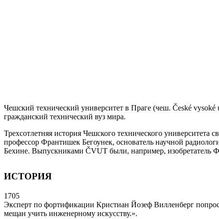
Чешский технический университет в Праге
(чеш. České vysoké
гражданский технический вуз мира.
Трехсотлетняя история Чешского технического университета с
профессор Франтишек Бегоунек, основатель научной радиолог
Бехине. Выпускниками ČVUT были, например, изобретатель Фр
ИСТОРИЯ
1705
Эксперт по фортификации Кристиан Йозеф Вилленберг попроси
мещан учить инженерному искусству.».