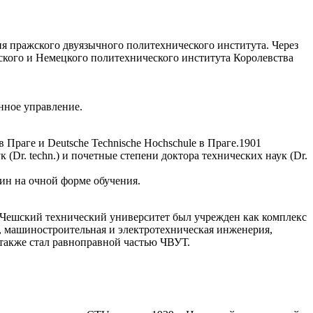
ия пражского двуязычного политехнического института. Через
ешского и Немецкого политехнического института Королевства
нное управление.
раге и Deutsche Technische Hochschule в Праге.1901
(Dr. techn.) и почетные степени доктора технических наук (Dr.
ин на очной форме обучения.
 Чешский технический университет был учрежден как комплекс
о, машиностроительная и электротехническая инженерия,
 также стал равноправной частью ЧВУТ.