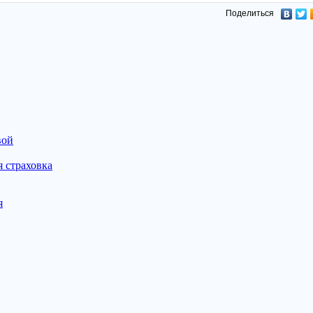
Поделиться
вой
 страховка
я