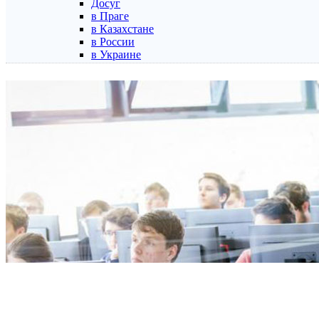
Досуг
в Праге
в Казахстане
в России
в Украине