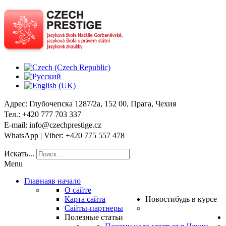
Адрес
: Глубочепска 1287/2a, 152 00, Прага, Чехия
Тел
.: +420 777 703 337
E-mail
: info@czechprestige.cz
WhatsApp | Viber
: +420 775 557 478
Искать...
Menu
Главная
в начало
О сайте
Карта сайта
Новости
будь в курсе
Сайты-партнеры
Полезные статьи