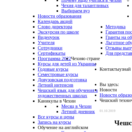
Почему надо учиться в Чехии
Чехия для талантливых
Выбираем вуз
Новости образования
Календарь акций
Слово директора
Методика
Экскурсия по школе
Гарантия по
Видеоурок
Гранты на о
Учителя
Льготное об
Сотрудники
Отзывы вып
Сертификаты
Для предста
Программа 2022
Чехия
о стране
Курсы для детей из Украины
Годовые курсы
Контакты
узнай
Семестровые курсы
Довузовская подготовка
Вы здесь:
Летний интенсив
Новости
Чешский язык для обучения в
Новости образо
художественных школах
Чешский технич
Каникулы в Чехии
Месяц в Чехии
Летний дневник
01.10.2019
Все курсы и цены
Чешс
Запись на курсы
Обучение на английском