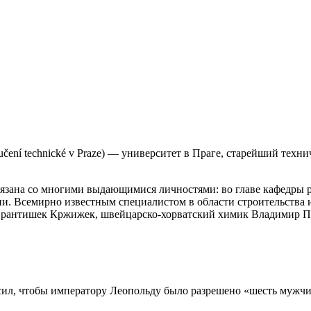
 učení technické v Praze) — университет в Праге, старейший те
вязана со многими выдающимися личностями: во главе кафедры р
ии. Всемирно известным специалистом в области строительства
антишек Кржижек, швейцарско-хорватский химик Владимир Прел
л, чтобы императору Леопольду было разрешено «шесть мужчин 