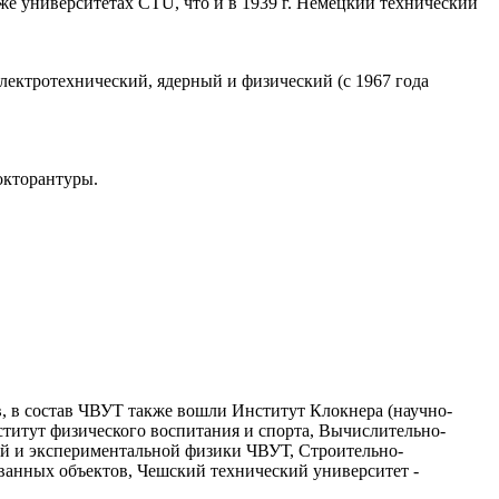
 же университетах CTU, что и в 1939 г. Немецкий технический
лектротехнический, ядерный и физический (с 1967 года
окторантуры.
, в состав ЧВУТ также вошли Институт Клокнера (научно-
ститут физического воспитания и спорта, Вычислительно-
й и экспериментальной физики ЧВУТ, Строительно-
ванных объектов, Чешский технический университет -