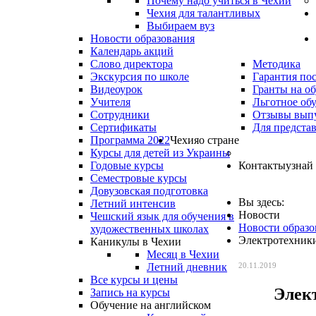
Почему надо учиться в Чехии
Чехия для талантливых
Выбираем вуз
Новости образования
Календарь акций
Слово директора
Методика
Экскурсия по школе
Гарантия по
Видеоурок
Гранты на о
Учителя
Льготное об
Сотрудники
Отзывы вып
Сертификаты
Для предста
Программа 2022
Чехия
о стране
Курсы для детей из Украины
Годовые курсы
Контакты
узнай
Семестровые курсы
Довузовская подготовка
Вы здесь:
Летний интенсив
Новости
Чешский язык для обучения в
Новости образо
художественных школах
Электротехник
Каникулы в Чехии
Месяц в Чехии
Летний дневник
20.11.2019
Все курсы и цены
Элек
Запись на курсы
Обучение на английском