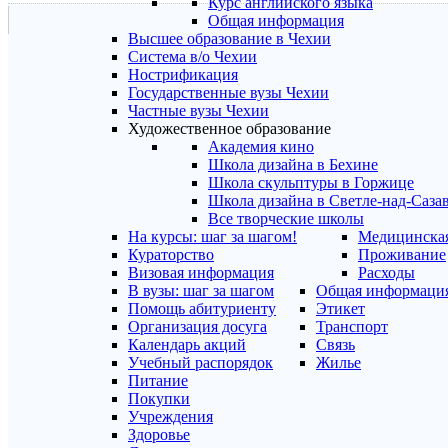
Курс английского языка
Общая информация
Высшее образование в Чехии
Система в/о Чехии
Нострификация
Государственные вузы Чехии
Частные вузы Чехии
Художественное образование
Академия кино
Школа дизайна в Бехине
Школа скульптуры в Горжице
Школа дизайна в Светле-над-Саза
Все творческие школы
На курсы: шаг за шагом!
Медицинская
Кураторство
Проживание
Визовая информация
Расходы
В вузы: шаг за шагом
Общая информаци
Помощь абитуриенту
Этикет
Организация досуга
Транспорт
Календарь акций
Связь
Учебный распорядок
Жилье
Питание
Покупки
Учреждения
Здоровье