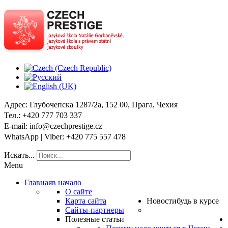
Адрес
: Глубочепска 1287/2a, 152 00, Прага, Чехия
Тел
.: +420 777 703 337
E-mail
: info@czechprestige.cz
WhatsApp | Viber
: +420 775 557 478
Искать...
Menu
Главная
в начало
О сайте
Карта сайта
Новости
будь в курсе
Сайты-партнеры
Полезные статьи