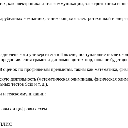
тях, как электроника и телекоммуникации, электротехника и эне
в зарубежных компаниях, занимающихся электротехникой и энерг
падночешского университета в Пльзене, поступающие после око
 предоставления грамот и дипломов до тех пор, пока не будет д
 оценок по профильным предметам, таким как математика, физик
кую деятельность (математическая олимпиада, физическая олимп
х тестов Scio и т. д.).
ки и телекоммуникации
:
оговых и цифровых схем
а ПЛИС