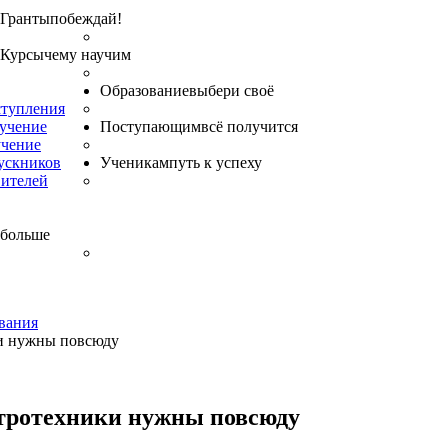
Гранты
побеждай!
Курсы
чему научим
Образование
выбери своё
ступления
бучение
Поступающим
всё получится
учение
ускников
Ученикам
путь к успеху
вителей
 больше
вания
и нужны повсюду
тротехники нужны повсюду