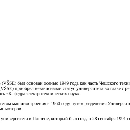
(VŠSE) был основан осенью 1949 года как часть Чешского технич
VŠSE) приобрел независимый статус университета во главе с рек
ась «Кафедра электротехнических наук».
тетом машиностроения в 1960 году путем разделения Университе
омпьютеров.
 университета в Пльзене, который был создан 28 сентября 1991 