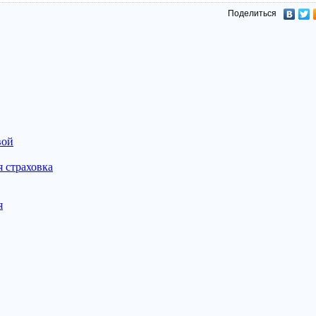
Поделиться
вой
 страховка
я