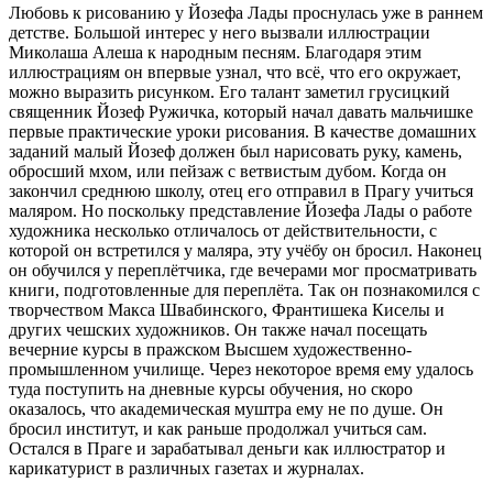
Любовь к рисованию у Йозефа Лады проснулась уже в раннем
детстве. Большой интерес у него вызвали иллюстрации
Миколаша Алеша к народным песням. Благодаря этим
иллюстрациям он впервые узнал, что всё, что его окружает,
можно выразить рисунком. Его талант заметил грусицкий
священник Йозеф Ружичка, который начал давать мальчишке
первые практические уроки рисования. В качестве домашних
заданий малый Йозеф должен был нарисовать руку, камень,
обросший мхом, или пейзаж с ветвистым дубом. Когда он
закончил среднюю школу, отец его отправил в Прагу учиться
маляром. Но поскольку представление Йозефа Лады о работе
художника несколько отличалось от действительности, с
которой он встретился у маляра, эту учёбу он бросил. Наконец
он обучился у переплётчика, где вечерами мог просматривать
книги, подготовленные для переплёта. Так он познакомился с
творчеством Макса Швабинского, Франтишека Киселы и
других чешских художников. Он также начал посещать
вечерние курсы в пражском Высшем художественно-
промышленном училище. Через некоторое время ему удалось
туда поступить на дневные курсы обучения, но скоро
оказалось, что академическая муштра ему не по душе. Он
бросил институт, и как раньше продолжал учиться сам.
Остался в Праге и зарабатывал деньги как иллюстратор и
карикатурист в различных газетах и журналах.