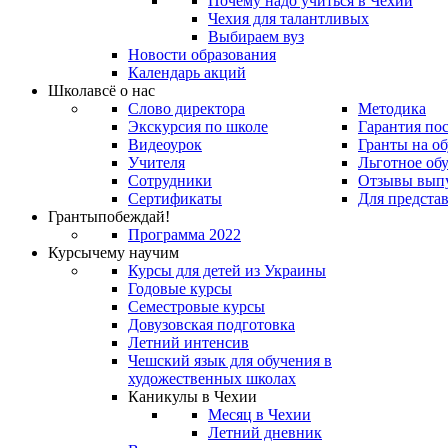
Почему надо учиться в Чехии
Чехия для талантливых
Выбираем вуз
Новости образования
Календарь акций
Школа
всё о нас
Слово директора
Методика
Экскурсия по школе
Гарантия по
Видеоурок
Гранты на о
Учителя
Льготное об
Сотрудники
Отзывы вып
Сертификаты
Для предста
Гранты
побеждай!
Программа 2022
Курсы
чему научим
Курсы для детей из Украины
Годовые курсы
Семестровые курсы
Довузовская подготовка
Летний интенсив
Чешский язык для обучения в
художественных школах
Каникулы в Чехии
Месяц в Чехии
Летний дневник