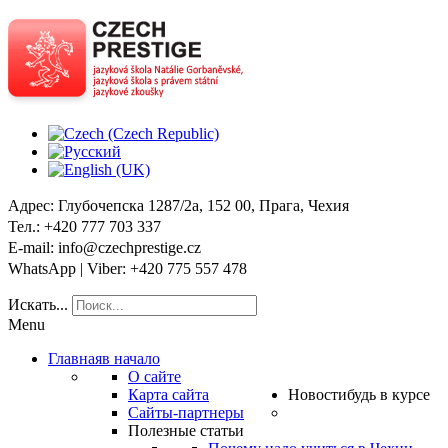
Адрес
: Глубочепска 1287/2a, 152 00, Прага, Чехия
Тел
.: +420 777 703 337
E-mail
: info@czechprestige.cz
WhatsApp | Viber
: +420 775 557 478
Искать...
Menu
Главная
в начало
О сайте
Карта сайта
Новости
будь в курсе
Сайты-партнеры
Полезные статьи