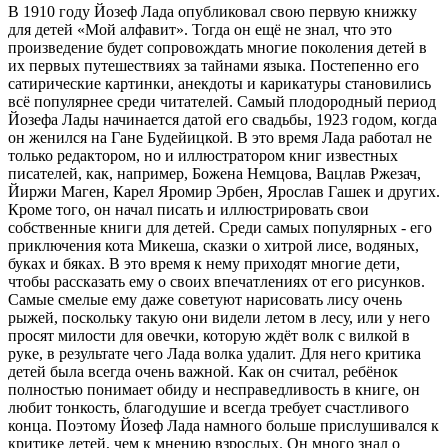
В 1910 году Йозеф Лада опубликовал свою первую книжку
для детей «Мой алфавит». Тогда он ещё не знал, что это
произведение будет сопровождать многие поколения детей в
их первых путешествиях за тайнами языка. Постепенно его
сатирические картинки, анекдоты и карикатуры становились
всё популярнее среди читателей. Самый плодородный период
Йозефа Лады начинается датой его свадьбы, 1923 годом, когда
он женился на Гане Будейицкой. В это время Лада работал не
только редактором, но и иллюстратором книг известных
писателей, как, например, Божена Немцова, Вацлав Ржезач,
Йиржи Маген, Карел Яромир Эрбен, Ярослав Гашек и других.
Кроме того, он начал писать и иллюстрировать свои
собственные книги для детей. Среди самых популярных - его
приключения кота Микеша, сказки о хитрой лисе, водяных,
буках и бяках. В это время к нему приходят многие дети,
чтобы рассказать ему о своих впечатлениях от его рисунков.
Самые смелые ему даже советуют нарисовать лису очень
рыжей, поскольку такую они видели летом в лесу, или у него
просят милости для овечки, которую ждёт волк с вилкой в
руке, в результате чего Лада волка удалит. Для него критика
детей была всегда очень важной. Как он считал, ребёнок
полностью понимает обиду и несправедливость в книге, он
любит тонкость, благодушие и всегда требует счастливого
конца. Поэтому Йозеф Лада намного больше прислушивался к
критике детей, чем к мнению взрослых. Он много знал о