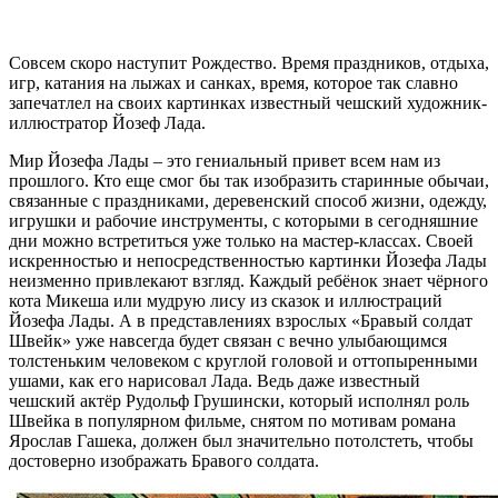
Совсем скоро наступит Рождество. Время праздников, отдыха,
игр, катания на лыжах и санках, время, которое так славно
запечатлел на своих картинках известный чешский художник-
иллюстратор Йозеф Лада.
Мир Йозефа Лады – это гениальный привет всем нам из
прошлого. Кто еще смог бы так изобразить старинные обычаи,
связанные с праздниками, деревенский способ жизни, одежду,
игрушки и рабочие инструменты, с которыми в сегодняшние
дни можно встретиться уже только на мастер-классах. Своей
искренностью и непосредственностью картинки Йозефа Лады
неизменно привлекают взгляд. Каждый ребёнок знает чёрного
кота Микеша или мудрую лису из сказок и иллюстраций
Йозефа Лады. А в представлениях взрослых «Бравый солдат
Швейк» уже навсегда будет связан с вечно улыбающимся
толстеньким человеком с круглой головой и оттопыренными
ушами, как его нарисовал Лада. Ведь даже известный
чешский актёр Рудольф Грушински, который исполнял роль
Швейка в популярном фильме, снятом по мотивам романа
Ярослав Гашека, должен был значительно потолстеть, чтобы
достоверно изображать Бравого солдата.