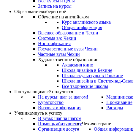
Все курсы и цены
Запись на курсы
Образование
выбери своё
Обучение на английском
Курс английского языка
Общая информация
Высшее образование в Чехии
Система в/о Чехии
Нострификация
Государственные вузы Чехии
Частные вузы Чехии
Художественное образование
Академия кино
Школа дизайна в Бехине
Школа скульптуры в Горжице
Школа дизайна в Светле-над-Саза
Все творческие школы
Поступающим
всё получится
На курсы: шаг за шагом!
Медицинская
Кураторство
Проживание
Визовая информация
Расходы
Ученикам
путь к успеху
В вузы: шаг за шагом
Помощь абитуриенту
Чехия
о стране
Организация досуга
Общая информаци