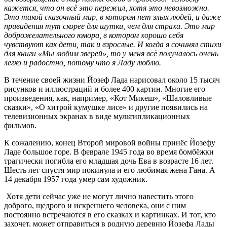
кажется, что он всё это пережил, хотя это невозможно.
Это такой сказочный мир, в котором нет злых людей, и даже
привидения тут скорее для шутки, чем для страха. Это мир
доброжелательного юмора, в котором хорошо себя
чувствуют как дети, так и взрослые. И когда я сочинял стихи
для книги «Мы любим зверей», то у меня всё получалось очень
легко и радостно, потому что я Ладу люблю.
В течение своей жизни Йозеф Лада нарисовал около 15 тысяч
рисунков и иллюстраций и более 400 картин. Многие его
произведения, как, например, «Кот Микеш», «Шаловливые
сказки», «О хитрой кумушке лисе» и другие появились на
телевизионных экранах в виде мультипликационных
фильмов.
К сожалению, конец Второй мировой войны принёс Йозефу
Ладе большое горе. В феврале 1945 года во время бомбёжки
трагически погибла его младшая дочь Ева в возрасте 16 лет.
Шесть лет спустя мир покинула и его любимая жена Гана. А
14 декабря 1957 года умер сам художник.
Хотя дети сейчас уже не могут лично навестить этого
доброго, щедрого и искреннего человека, они с ним
постоянно встречаются в его сказках и картинках. И тот, кто
захочет, может отправиться в родную деревню Йозефа Лады