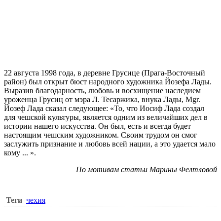
22 августа 1998 года, в деревне Грусице (Прага-Восточный
район) был открыт бюст народного художника Йозефа Лады.
Выразив благодарность, любовь и восхищение наследием
уроженца Грусиц от мэра Л. Тесаржика, внука Лады, Mgr.
Йозеф Лада сказал следующее: «То, что Иосиф Лада создал
для чешской культуры, является одним из величайших дел в
истории нашего искусства. Он был, есть и всегда будет
настоящим чешским художником. Своим трудом он смог
заслужить признание и любовь всей нации, а это удается мало
кому ... ».
По мотивам статьи Марины Фелтловой
Теги
чехия