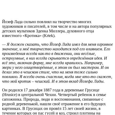
Йозеф Лада
сильно повлиял на творчество многих
художников и писателей, в том числе и на автора популярных
детских мультиков Зденка Миллера, духовного отца
известного «Кротика» (Krtek).
— Я должен сказать, что Йозеф Лада имел для меня огромное
значение, и моё творчество находится под его влиянием. Его
произведения всегда как-то в движении, они весёлые,
остроумные, в них всегда скрывается определённая идея. И
всё это, включая форму, мне всегда нравилось. Например,
звери у него олицетворённые, в этом он был мастером. И он
делал это в чешском стиле, что на меня тоже сильно
повлияло. Я всегда очень счастлив, когда мне кто-то скажет,
что мой кротик – чешский. И в этом вклад Йозефа Лады.
Он родился 17 декабря 1887 года в деревеньке Грусице
(Hrusice) в центральной Чехии. Четвертый ребенок в семье
сапожника. Природа, люди и воспоминания, связанные с
родной деревенькой, нашли своё отражение в его будущих
картинках. В Грусицах он провёл 15 лет своей жизни, в
течение которых он пас гусей и коз, строил плотины на