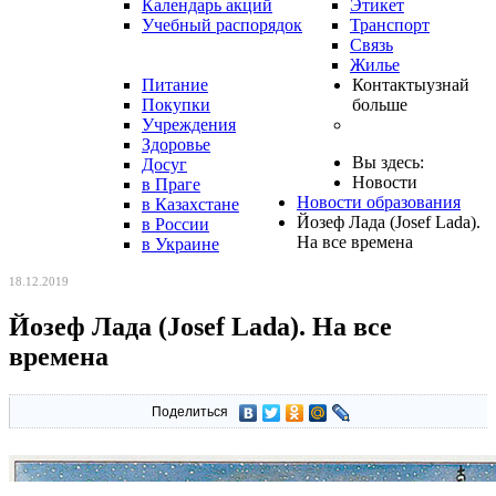
Календарь акций
Этикет
Учебный распорядок
Транспорт
Связь
Жилье
Питание
Контакты
узнай
Покупки
больше
Учреждения
Здоровье
Вы здесь:
Досуг
Новости
в Праге
Новости образования
в Казахстане
Йозеф Лада (Josef Lada).
в России
На все времена
в Украине
18.12.2019
Йозеф Лада (Josef Lada). На все
времена
Поделиться