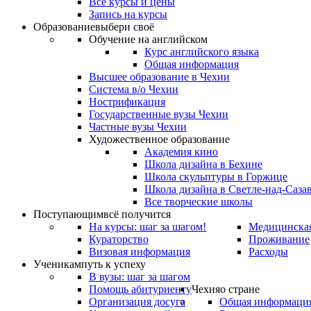
Все курсы и цены
Запись на курсы
Образование
выбери своё
Обучение на английском
Курс английского языка
Общая информация
Высшее образование в Чехии
Система в/о Чехии
Нострификация
Государственные вузы Чехии
Частные вузы Чехии
Художественное образование
Академия кино
Школа дизайна в Бехине
Школа скульптуры в Горжице
Школа дизайна в Светле-над-Саза
Все творческие школы
Поступающим
всё получится
На курсы: шаг за шагом!
Медицинская
Кураторство
Проживание
Визовая информация
Расходы
Ученикам
путь к успеху
В вузы: шаг за шагом
Помощь абитуриенту
Чехия
о стране
Организация досуга
Общая информаци