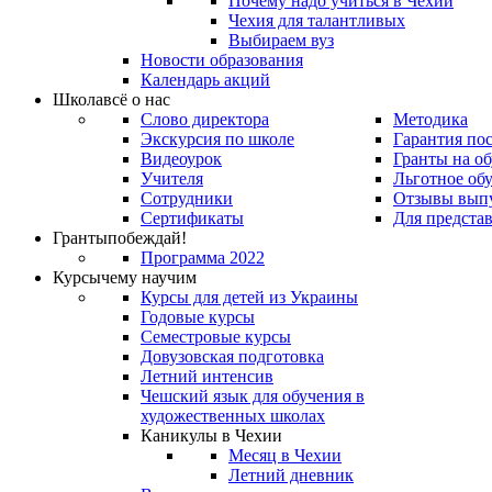
Почему надо учиться в Чехии
Чехия для талантливых
Выбираем вуз
Новости образования
Календарь акций
Школа
всё о нас
Слово директора
Методика
Экскурсия по школе
Гарантия по
Видеоурок
Гранты на о
Учителя
Льготное об
Сотрудники
Отзывы вып
Сертификаты
Для предста
Гранты
побеждай!
Программа 2022
Курсы
чему научим
Курсы для детей из Украины
Годовые курсы
Семестровые курсы
Довузовская подготовка
Летний интенсив
Чешский язык для обучения в
художественных школах
Каникулы в Чехии
Месяц в Чехии
Летний дневник