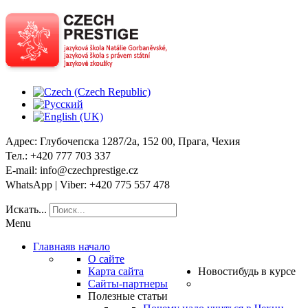
Адрес
: Глубочепска 1287/2a, 152 00, Прага, Чехия
Тел
.: +420 777 703 337
E-mail
: info@czechprestige.cz
WhatsApp | Viber
: +420 775 557 478
Искать...
Menu
Главная
в начало
О сайте
Карта сайта
Новости
будь в курсе
Сайты-партнеры
Полезные статьи