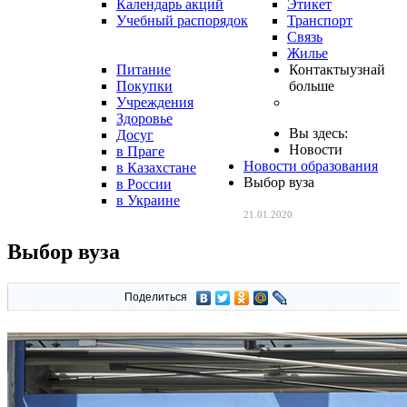
Календарь акций
Этикет
Учебный распорядок
Транспорт
Связь
Жилье
Питание
Контакты
узнай
Покупки
больше
Учреждения
Здоровье
Вы здесь:
Досуг
Новости
в Праге
Новости образования
в Казахстане
Выбор вуза
в России
в Украине
21.01.2020
Выбор вуза
Поделиться