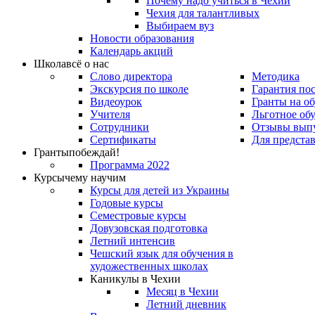
Почему надо учиться в Чехии
Чехия для талантливых
Выбираем вуз
Новости образования
Календарь акций
Школа
всё о нас
Слово директора
Методика
Экскурсия по школе
Гарантия по
Видеоурок
Гранты на о
Учителя
Льготное об
Сотрудники
Отзывы вып
Сертификаты
Для предста
Гранты
побеждай!
Программа 2022
Курсы
чему научим
Курсы для детей из Украины
Годовые курсы
Семестровые курсы
Довузовская подготовка
Летний интенсив
Чешский язык для обучения в
художественных школах
Каникулы в Чехии
Месяц в Чехии
Летний дневник