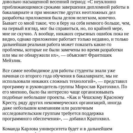
довольно насыщенной весенний период: «С неуклонно
приближающимися сроками завершения дипломной работы в
бакалавриате и при множестве других неотложных дел
разработка приложения была делом нелегким, конечно.
Бывает со мной такое, что я беру на себя немного больше, чем,
на первый взгляд, мог бы справиться, но, по крайней мере,
мне не скучно. А вообще, никаких серьезных ошибок пока не
видно, однако приложение работает только недавно, и только
дальнейшая реальная работа может показать какие-то
проблемы, которые не были замечены во время разработки
или мы не обнаружили их», — объясняет Франтишек
Мейзлик.
Все самое необходимое для работы студенты знали уже
начиная со второго года обучения в бакалавриате, мы не
использовали никаких сложных технологий», — представил
программу и руководитель группы Мирослав Кратохвил. По
его мнению, было бы интересно чаще организовывать
подобные небольшие проекты. «Как и Чешскому Красному
Кресту, ряду других некоммерческих организаций, иногда
даже небольшим компаниям или различным
исследовательским группам требуется поддержка
программного обеспечения», — добавил Кратохвил.
Команда
Карлова университета
будет и в дальнейшем