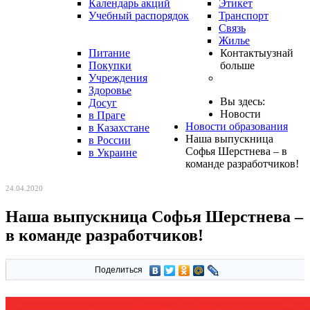
Календарь акций
Этикет
Учебный распорядок
Транспорт
Связь
Жилье
Питание
Контакты
узнай
Покупки
больше
Учреждения
Здоровье
Вы здесь:
Досуг
Новости
в Праге
Новости образования
в Казахстане
Наша выпускница
в России
Софья Шерстнева – в
в Украине
команде разработчиков!
24.04.2020
Наша выпускница Софья Шерстнева –
в команде разработчиков!
Поделиться