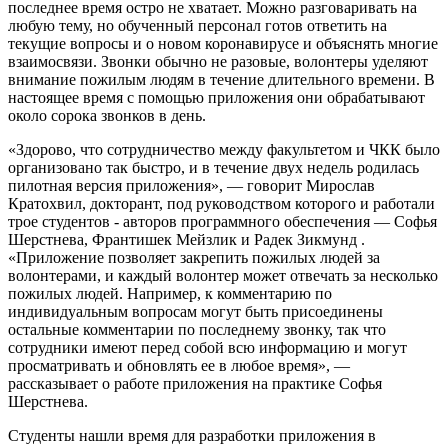
последнее время остро не хватает. Можно разговаривать на
любую тему, но обученный персонал готов ответить на
текущие вопросы и о новом коронавирусе и объяснять многие
взаимосвязи. Звонки обычно не разовые, волонтеры уделяют
внимание пожилым людям в течение длительного времени. В
настоящее время с помощью приложения они обрабатывают
около сорока звонков в день.
«Здорово, что сотрудничество между факультетом и ЧКК было
организовано так быстро, и в течение двух недель родилась
пилотная версия приложения», — говорит Мирослав
Кратохвил, докторант, под руководством которого и работали
трое студентов - авторов программного обеспечения — Софья
Шерстнева, Франтишек Мейзлик и Радек Зикмунд .
«Приложение позволяет закрепить пожилых людей за
волонтерами, и каждый волонтер может отвечать за несколько
пожилых людей. Например, к комментарию по
индивидуальным вопросам могут быть присоединены
остальные комментарии по последнему звонку, так что
сотрудники имеют перед собой всю информацию и могут
просматривать и обновлять ее в любое время», —
рассказывает о работе приложения на практике Софья
Шерстнева.
Студенты нашли время для разработки приложения в