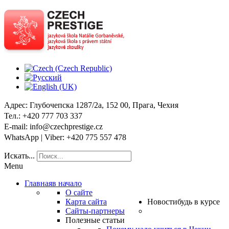
Адрес
: Глубочепска 1287/2a, 152 00, Прага, Чехия
Тел
.: +420 777 703 337
E-mail
: info@czechprestige.cz
WhatsApp | Viber
: +420 775 557 478
Искать...
Menu
Главная
в начало
О сайте
Карта сайта
Новости
будь в курсе
Сайты-партнеры
Полезные статьи