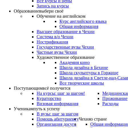
Все курсы и цены
Запись на курсы
Образование
выбери своё
Обучение на английском
Курс английского языка
Общая информация
Высшее образование в Чехии
Система в/о Чехии
Нострификация
Государственные вузы Чехии
Частные вузы Чехии
Художественное образование
Академия кино
Школа дизайна в Бехине
Школа скульптуры в Горжице
Школа дизайна в Светле-над-Саза
Все творческие школы
Поступающим
всё получится
На курсы: шаг за шагом!
Медицинская
Кураторство
Проживание
Визовая информация
Расходы
Ученикам
путь к успеху
В вузы: шаг за шагом
Помощь абитуриенту
Чехия
о стране
Организация досуга
Общая информаци