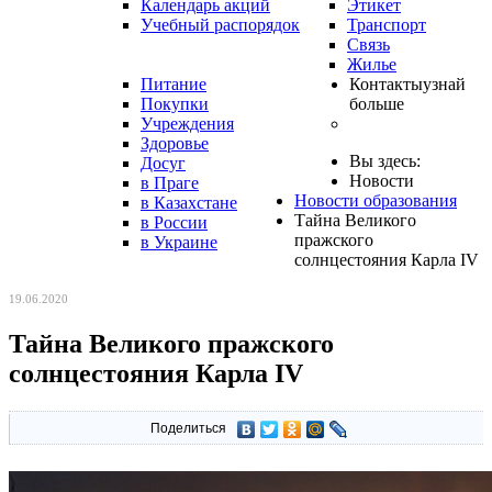
Календарь акций
Этикет
Учебный распорядок
Транспорт
Связь
Жилье
Питание
Контакты
узнай
Покупки
больше
Учреждения
Здоровье
Вы здесь:
Досуг
Новости
в Праге
Новости образования
в Казахстане
Тайна Великого
в России
пражского
в Украине
солнцестояния Карла IV
19.06.2020
Тайна Великого пражского
солнцестояния Карла IV
Поделиться