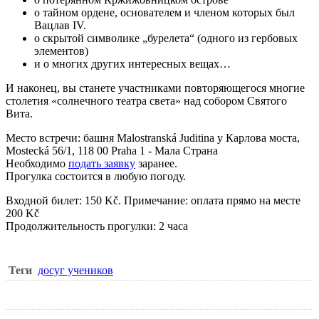
о тайном ордене, основателем и членом которых был
Вацлав IV.
о скрытой символике „бурелета“ (одного из гербовых
элементов)
и о многих других интересных вещах…
И наконец, вы станете участниками повторяющегося многие
столетия «солнечного театра света» над собором Святого
Вита.
Место встречи: башня Malostranská Juditina у Карлова моста,
Mostecká 56/1, 118 00 Praha 1 - Мала Страна
Необходимо
подать заявку
заранее.
Прогулка состоится в любую погоду.
Входной билет: 150 Kč. Примечание: оплата прямо на месте
200 Kč
Продолжительность прогулки: 2 часа
Теги
досуг учеников