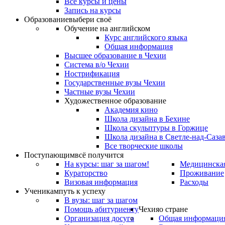
Все курсы и цены
Запись на курсы
Образование
выбери своё
Обучение на английском
Курс английского языка
Общая информация
Высшее образование в Чехии
Система в/о Чехии
Нострификация
Государственные вузы Чехии
Частные вузы Чехии
Художественное образование
Академия кино
Школа дизайна в Бехине
Школа скульптуры в Горжице
Школа дизайна в Светле-над-Саза
Все творческие школы
Поступающим
всё получится
На курсы: шаг за шагом!
Медицинская
Кураторство
Проживание
Визовая информация
Расходы
Ученикам
путь к успеху
В вузы: шаг за шагом
Помощь абитуриенту
Чехия
о стране
Организация досуга
Общая информаци