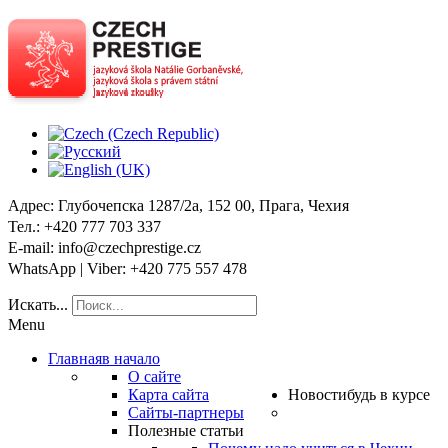
Адрес
: Глубочепска 1287/2a, 152 00, Прага, Чехия
Тел
.: +420 777 703 337
E-mail
: info@czechprestige.cz
WhatsApp | Viber
: +420 775 557 478
Искать...
Menu
Главная
в начало
О сайте
Карта сайта
Новости
будь в курсе
Сайты-партнеры
Полезные статьи