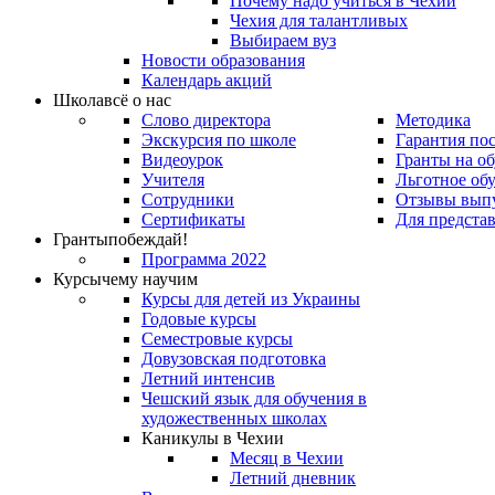
Почему надо учиться в Чехии
Чехия для талантливых
Выбираем вуз
Новости образования
Календарь акций
Школа
всё о нас
Слово директора
Методика
Экскурсия по школе
Гарантия по
Видеоурок
Гранты на о
Учителя
Льготное об
Сотрудники
Отзывы вып
Сертификаты
Для предста
Гранты
побеждай!
Программа 2022
Курсы
чему научим
Курсы для детей из Украины
Годовые курсы
Семестровые курсы
Довузовская подготовка
Летний интенсив
Чешский язык для обучения в
художественных школах
Каникулы в Чехии
Месяц в Чехии
Летний дневник