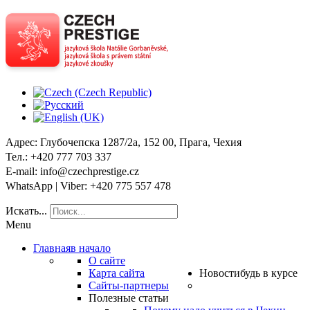
Адрес
: Глубочепска 1287/2a, 152 00, Прага, Чехия
Тел
.: +420 777 703 337
E-mail
: info@czechprestige.cz
WhatsApp | Viber
: +420 775 557 478
Искать...
Menu
Главная
в начало
О сайте
Карта сайта
Новости
будь в курсе
Сайты-партнеры
Полезные статьи