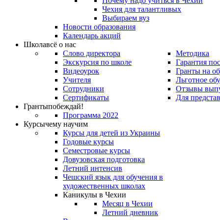
Почему надо учиться в Чехии
Чехия для талантливых
Выбираем вуз
Новости образования
Календарь акций
Школа
всё о нас
Слово директора
Методика
Экскурсия по школе
Гарантия по
Видеоурок
Гранты на о
Учителя
Льготное об
Сотрудники
Отзывы вып
Сертификаты
Для предста
Гранты
побеждай!
Программа 2022
Курсы
чему научим
Курсы для детей из Украины
Годовые курсы
Семестровые курсы
Довузовская подготовка
Летний интенсив
Чешский язык для обучения в
художественных школах
Каникулы в Чехии
Месяц в Чехии
Летний дневник