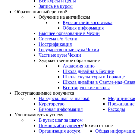
Все курсы и цены
Запись на курсы
Образование
выбери своё
Обучение на английском
Курс английского языка
Общая информация
Высшее образование в Чехии
Система в/о Чехии
Нострификация
Государственные вузы Чехии
Частные вузы Чехии
Художественное образование
Академия кино
Школа дизайна в Бехине
Школа скульптуры в Горжице
Школа дизайна в Светле-над-Саза
Все творческие школы
Поступающим
всё получится
На курсы: шаг за шагом!
Медицинская
Кураторство
Проживание
Визовая информация
Расходы
Ученикам
путь к успеху
В вузы: шаг за шагом
Помощь абитуриенту
Чехия
о стране
Организация досуга
Общая информаци